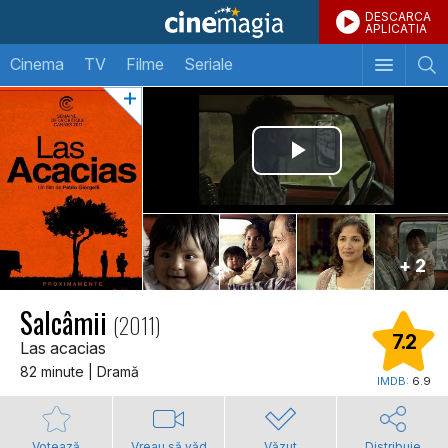
DESCARCA
APLICATIA
Cinema
TV
Filme
Seriale
+ 2
Salcâmii
(2011)
7.2
Las acacias
82 minute | Dramă
IMDB:
6.9
Votează
Vreau să văd
Văzut
Distribuie