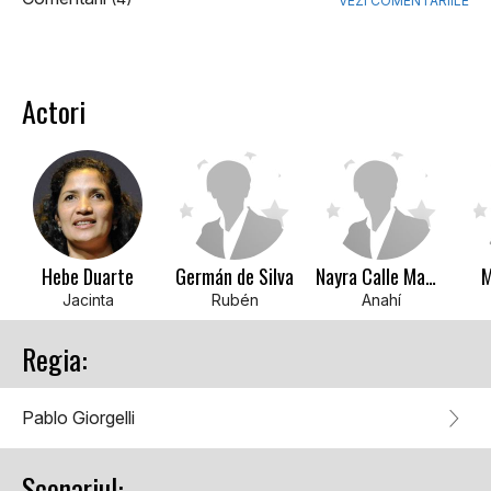
VEZI COMENTARIILE
Actori
Hebe Duarte
Germán de Silva
Nayra Calle Mamani
M
Jacinta
Rubén
Anahí
Regia:
Pablo Giorgelli
Scenariul: