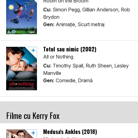
Room on the Broom
Cu:
Simon Pegg, Gillian Anderson, Rob
Brydon
Gen:
Animaţie, Scurt metraj
Totul sau nimic (2002)
All or Nothing
Cu:
Timothy Spall, Ruth Sheen, Lesley
Manville
Gen:
Comedie, Dramă
Filme cu Kerry Fox
Medusa's Ankles (2018)