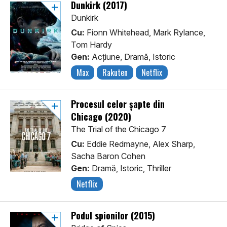
Dunkirk (2017)
Dunkirk
Cu:
Fionn Whitehead, Mark Rylance,
Tom Hardy
Gen:
Acţiune, Dramă, Istoric
Max
Rakuten
Netflix
Procesul celor șapte din
Chicago (2020)
The Trial of the Chicago 7
Cu:
Eddie Redmayne, Alex Sharp,
Sacha Baron Cohen
Gen:
Dramă, Istoric, Thriller
Netflix
Podul spionilor (2015)