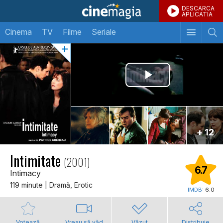
DESCARCA
APLICATIA
Cinema
TV
Filme
Seriale
+ 12
Intimitate
(2001)
6.7
Intimacy
119 minute | Dramă, Erotic
IMDB:
6.0
Votează
Vreau să văd
Văzut
Distribuie