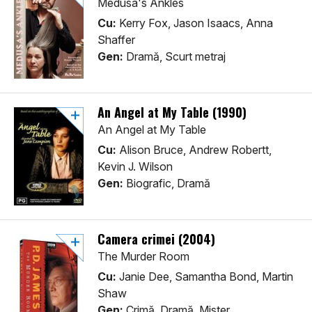
Medusa's Ankles
Cu:
Kerry Fox, Jason Isaacs, Anna
Shaffer
Gen:
Dramă, Scurt metraj
An Angel at My Table (1990)
An Angel at My Table
Cu:
Alison Bruce, Andrew Robertt,
Kevin J. Wilson
Gen:
Biografic, Dramă
Camera crimei (2004)
The Murder Room
Cu:
Janie Dee, Samantha Bond, Martin
Shaw
Gen:
Crimă, Dramă, Mister