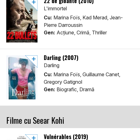
22 de gloante (2010)
L'immortel
Cu:
Marina Foïs, Kad Merad, Jean-
Pierre Darroussin
Gen:
Acţiune, Crimă, Thriller
Darling (2007)
Darling
Cu:
Marina Foïs, Guillaume Canet,
Gregory Gatignol
Gen:
Biografic, Dramă
Filme cu Seear Kohi
Vulnérables (2019)