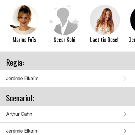
Marina Foïs
Seear Kohi
Laetitia Dosch
Ge
Regia:
Jérémie Elkaïm
Scenariul:
Arthur Cahn
Jérémie Elkaïm