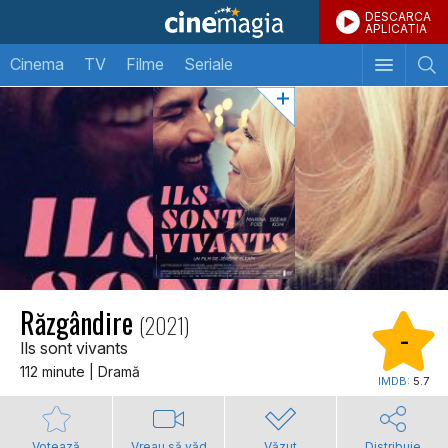
DESCARCA
APLICATIA
Cinema
TV
Filme
Seriale
Răzgândire
(2021)
-
Ils sont vivants
112 minute | Dramă
IMDB:
5.7
Votează
Vreau să văd
Văzut
Distribuie