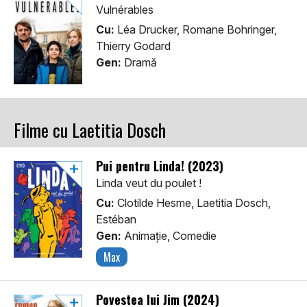
Vulnérables
Cu:
Léa Drucker, Romane Bohringer,
Thierry Godard
Gen:
Dramă
Filme cu Laetitia Dosch
Pui pentru Linda! (2023)
Linda veut du poulet !
Cu:
Clotilde Hesme, Laetitia Dosch,
Estéban
Gen:
Animaţie, Comedie
Max
Povestea lui Jim (2024)