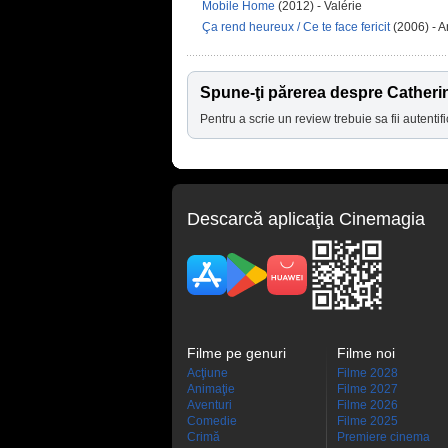
Mobile Home
(2012) - Valérie
Ça rend heureux / Ce te face fericit
(2006) - 
Spune-ţi părerea despre Catheri
Pentru a scrie un review trebuie sa fii autentifi
Descarcă aplicaţia Cinemagia
Filme pe genuri
Filme noi
Acţiune
Filme 2028
Animaţie
Filme 2027
Aventuri
Filme 2026
Comedie
Filme 2025
Crimă
Premiere cinema