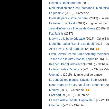
Revenir / Reîntoarcerea
(2019)
Mon initiation chez les Chamanes / Mon init
Le plombie
(2019) - Catherine
Drôle de père / Drôle de père
(2019) - La fe
La trêve / The Break
(2019) - Brigitte Fischer
Jeux d'influence / The Inside Game
(2018) - 
Kapitalistis
(2017)
Marvin ou la belle éducatio
(2017) - Odile Bij
Light Thereafter / Lumina de după
(2017) - Ju
After Love / După dragoste
(2016)
Even Lovers Get the Blues / Amanţii melancol
Je me tue à le dire / Mor să-ţi spun
(2016) - 
Keeper / Părinți adolescenți
(2015) - Nathali
La tête haute / Capul sus
(2015) - Gladys Vat
Une mère
(2015) - L'amie prof de danse
Les chevaliers blancs / Cavalerii albi
(2015) -
Deux jours, une nuit / Două zile, o noapte
(201
Melody
(2014) - Catherine
Post partum
(2013) - Delphine
La vie d'Adèle / Adèle: Capitolele 1 și 2
(2013
Chantou /
(2012) - Chantal