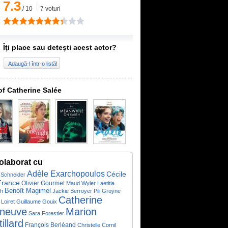
7.3
/
10
7
voturi
Îţi place sau deteşti acest actor?
Adaugă-l într-o listă!
of Catherine Salée
olaborat cu
Adèle Exarchopoulos
Cécile
 Schneider
France
Olivier Gourmet
Maud Wyler
Laetitia
Benoît Magimel
h
Jackie Berroyer
Pili Groyne
Catherine
Loiret
Guillaume Gouix
neuve
Marion
Sara Forestier
illard
François Berléand
Christelle Cornil