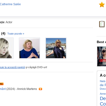
 Catherine Salée
ţie
: Actor
 (4)
Toate pozele »
Best 
buie la această pagină
şi câştigă DVD-uri!
A c
Niels
de 
ământ
(2024) - Annick Martens
Dosc
Anne 
De
Cot