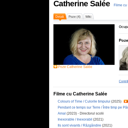
Catherine Salée
Filme cu
Detalii
Poze (4)
Wiki
Ocupa
Poze
Poze Catherine Salée
Contri
Filme cu Catherine Salée
Colours of Time / Culorile timpului
(2025)
Pendant ce temps sur Terre / Între timp pe P
Amal
(2023) - Directorul scolii
Inexorable / Inexorabil
(2021)
Ils sont vivants / Răzgândire
(2021)