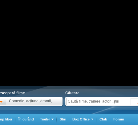
scoperă filme
Căutare
Comedie, acţiune, dramă, ...
mp liber
În curând
Trailer
Ştiri
Box Office
Club
Forum