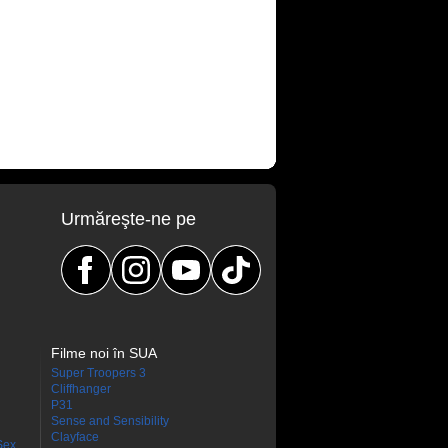
Urmăreşte-ne pe
Filme noi în SUA
Super Troopers 3
Cliffhanger
P31
Sense and Sensibility
Clayface
Sex