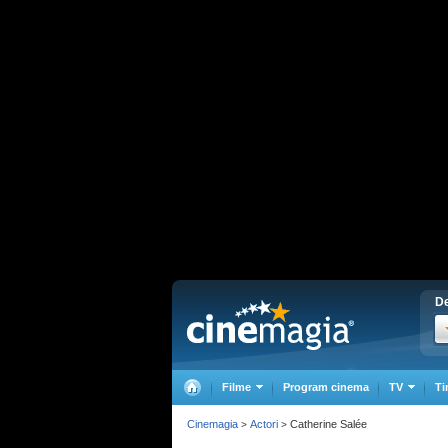
De
Filme
Program cinema
TV
Ti
Cinemagia
Actori
Catherine Salée
>
>