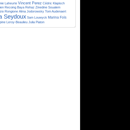
Vincent Perez
mie Laheurte
Cédric Klapisch
ien Recoing
Baya Rehaz
Zinedine Soualem
zio Rongione
Alma Jodorowsky
Tom Audenaert
a Seydoux
Marina Foïs
Sam Louwyck
ppine Leroy-Beaulieu
Julia Piaton