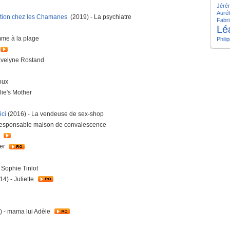
Jéré
Aurél
iation chez les Chamanes
(2019) - La psychiatre
Fabri
Lé
mme à la plage
Phili
Evelyne Rostand
oux
lie's Mother
ici
(2016) - La vendeuse de sex-shop
Responsable maison de convalescence
e
ier
 Sophie Tinlot
4) - Juliette
) - mama lui Adèle