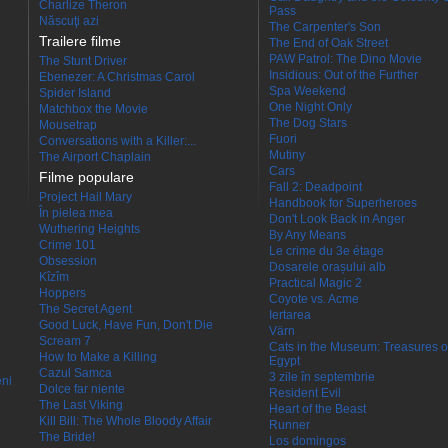
Charlize Theron
Pass
Născuţi azi
The Carpenter's Son
Trailere filme
The End of Oak Street
PAW Patrol: The Dino Movie
The Stunt Driver
Insidious: Out of the Further
Ebenezer: A Christmas Carol
Spa Weekend
Spider Island
One Night Only
Matchbox the Movie
The Dog Stars
Mousetrap
Fuori
Conversations with a Killer:...
Mutiny
The Airport Chaplain
Cars
Filme populare
Fall 2: Deadpoint
Project Hail Mary
Handbook for Superheroes
În pielea mea
Don't Look Back in Anger
Wuthering Heights
By Any Means
Crime 101
Le crime du 3e étage
Obsession
Dosarele orașului alb
Kîzîm
Practical Magic 2
Hoppers
Coyote vs. Acme
The Secret Agent
Iertarea
Good Luck, Have Fun, Don't Die
Värn
Scream 7
Cats in the Museum: Treasures o
How to Make a Killing
Egypt
Cazul Samca
3 zile în septembrie
eni
Dolce far niente
Resident Evil
The Last Viking
Heart of the Beast
Kill Bill: The Whole Bloody Affair
Runner
The Bride!
Los domingos