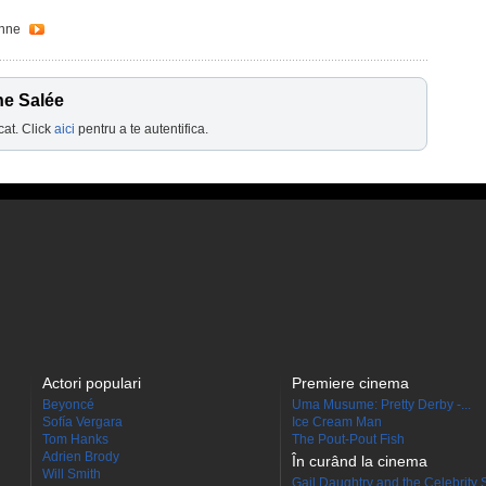
Anne
ne Salée
cat. Click
aici
pentru a te autentifica.
Actori populari
Premiere cinema
Beyoncé
Uma Musume: Pretty Derby -...
Sofía Vergara
Ice Cream Man
Tom Hanks
The Pout-Pout Fish
Adrien Brody
În curând la cinema
Will Smith
Gail Daughtry and the Celebrity 