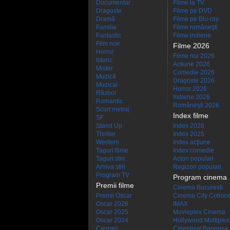
Documentar
Filme la TV
Dragoste
Filme pe DVD
Dramă
Filme pe Blu-ray
Familie
Filme româneşti
Fantastic
Filme indiene
Film noir
Filme 2026
Horror
Filme noi 2026
Istoric
Actiune 2026
Mister
Comedie 2026
Muzică
Dragoste 2026
Muzical
Horror 2026
Război
Indiene 2026
Romantic
Româneşti 2026
Scurt metraj
Index filme
SF
Stand Up
Index 2026
Thriller
Index 2025
Western
Index acţiune
Taguri filme
Index comedie
Taguri stiri
Actori populari
Arhiva stiri
Regizori populari
Program TV
Program cinema
Premii filme
Cinema Bucuresti
Premii Oscar
Cinema City Cotroc
Oscar 2026
IMAX
Oscar 2025
Movieplex Cinema
Oscar 2024
Hollywood Multiplex
Cannes
Cineplexx Baneasa