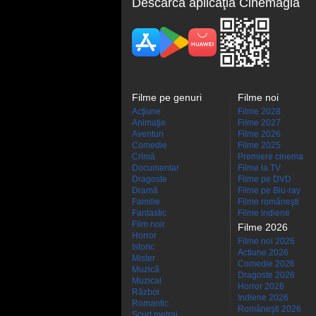
Descarcă aplicaţia Cinemagia
Filme pe genuri
Filme noi
Acţiune
Filme 2028
Animaţie
Filme 2027
Aventuri
Filme 2026
Comedie
Filme 2025
Crimă
Premiere cinema
Documentar
Filme la TV
Dragoste
Filme pe DVD
Dramă
Filme pe Blu-ray
Familie
Filme româneşti
Fantastic
Filme indiene
Film noir
Filme 2026
Horror
Filme noi 2026
Istoric
Actiune 2026
Mister
Comedie 2026
Muzică
Dragoste 2026
Muzical
Horror 2026
Război
Indiene 2026
Romantic
Româneşti 2026
Scurt metraj