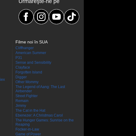
Urmăreşte-ne pe
Filme noi în SUA
Cliffhanger
American Summer
P31
Sense and Sensibility
Clayface
Forgotten Island
Digger
Sex
Other Mommy
The Legend of Aang: The Last
Airbender
Street Fighter
Remain
Jimmy
The Cat in the Hat
Ebenezer: A Christmas Carol
The Hunger Games: Sunrise on the
Reaping
Focker-in-Law
Game of Power