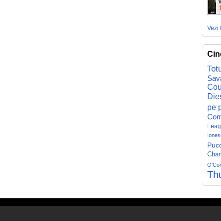
V
Vezi 
Cin
Tot
Sav
Cou
Die
pe p
Com
Leag
Iones
Pucc
Char
O'Co
Th