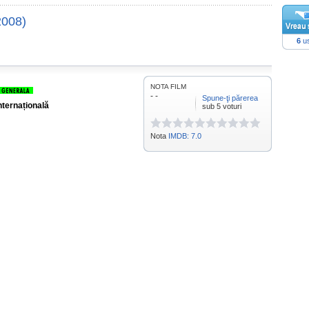
2008)
6
us
NOTA FILM
- -
Spune-ţi părerea
nternațională
sub 5 voturi
Nota
IMDB: 7.0