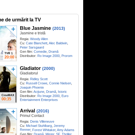
me de urmărit la TV
Blue Jasmine
(2013)
Jasmine e tristă
Regia:
Woody Allen
Cu:
Cate Blanchett
,
Alec Baldwin
,
Peter Sarsgaard
Gen film:
Comedie
,
Dramă
TVR 1
Distribuitor:
Ro Image 2000
,
Prorom
20:00
Gladiator
(2000)
Gladiatorul
Regia:
Ridley Scott
Cu:
Russell Crowe
,
Connie Nielsen
,
Joaquin Phoenix
Gen film:
Acţiune
,
Dramă
,
Istoric
CineMAX
Distribuitor:
Ro Image 2000
,
Euro
00:35
Entertainment Enterprises
Arrival
(2016)
Primul Contact
Regia:
Denis Villeneuve
Cu:
Michael Stuhlbarg
,
Jeremy
Renner
,
Forest Whitaker
,
Amy Adams
Gen film:
Dramă
,
Mister
,
SF
,
Thriller