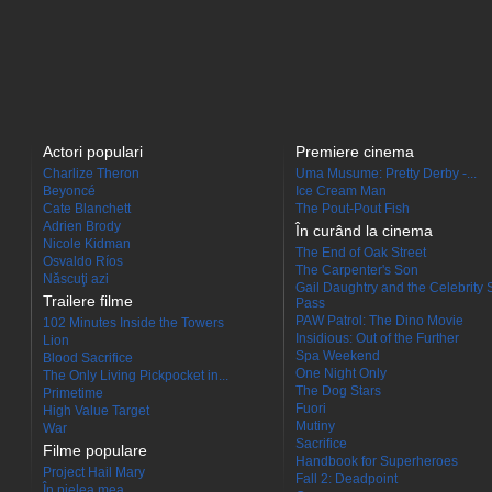
Actori populari
Premiere cinema
Charlize Theron
Uma Musume: Pretty Derby -...
Beyoncé
Ice Cream Man
Cate Blanchett
The Pout-Pout Fish
Adrien Brody
În curând la cinema
Nicole Kidman
The End of Oak Street
Osvaldo Ríos
The Carpenter's Son
Născuţi azi
Gail Daughtry and the Celebrity 
Trailere filme
Pass
PAW Patrol: The Dino Movie
102 Minutes Inside the Towers
Insidious: Out of the Further
Lion
Spa Weekend
Blood Sacrifice
One Night Only
The Only Living Pickpocket in...
The Dog Stars
Primetime
Fuori
High Value Target
Mutiny
War
Sacrifice
Filme populare
Handbook for Superheroes
Project Hail Mary
Fall 2: Deadpoint
În pielea mea