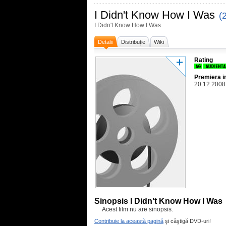
I Didn't Know How I Was
(
I Didn't Know How I Was
Detalii
Distribuţie
Wiki
Rating
Premiera i
20.12.2008
Sinopsis I Didn't Know How I Was
Acest film nu are sinopsis.
Contribuie la această pagină
şi câştigă DVD-uri!