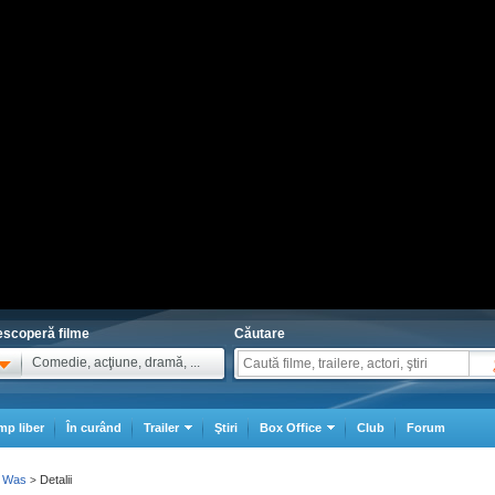
scoperă filme
Căutare
Comedie, acţiune, dramă, ...
mp liber
În curând
Trailer
Ştiri
Box Office
Club
Forum
I Was
Detalii
>