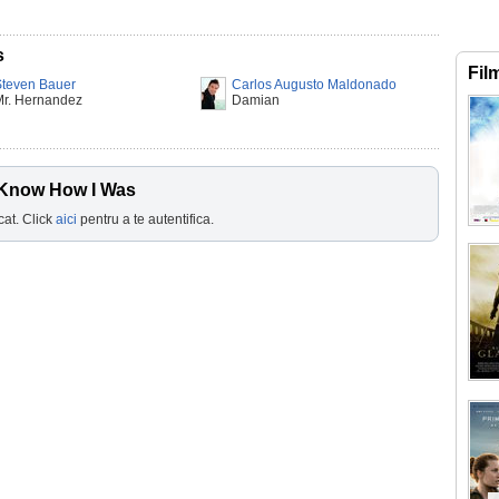
s
Fil
Steven Bauer
Carlos Augusto Maldonado
Mr. Hernandez
Damian
t Know How I Was
cat. Click
aici
pentru a te autentifica.