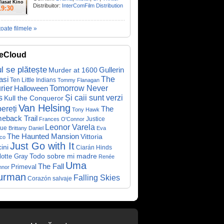
iasat Kino
Distribuitor:
InterComFilm Distribution
19:30
toate filmele »
eCloud
ul se plătește
Gullerin
Murder at 1600
asi
The
Ten Little Indians
Tommy Flanagan
rier
Halloween
Tomorrow Never
Și caii sunt verzi
s
Kull the Conqueror
Van Helsing
ereți
The
Tony Hawk
eback Trail
Justice
Frances O'Connor
Leonor Varela
ue
Brittany Daniel
Eva
The Haunted Mansion
Vittoria
co
Just Go with It
ini
Ciarán Hinds
Todo sobre mi madre
lotte Gray
Renée
Uma
The Fall
Primeval
nnor
urman
Falling Skies
Corazón salvaje