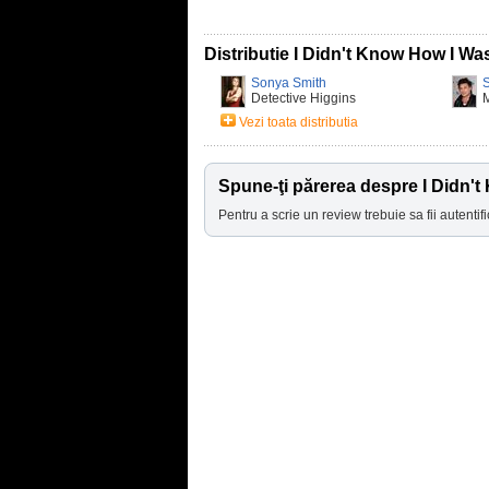
Distributie I Didn't Know How I Wa
Sonya Smith
Detective Higgins
Vezi toata distributia
Spune-ţi părerea despre I Didn'
Pentru a scrie un review trebuie sa fii autentifi