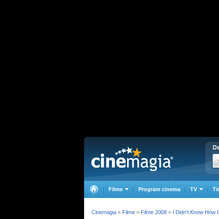
De
Filme
Program cinema
TV
Ti
Cinemagia
Filme
Filme 2008
I Didn't Know How 
>
>
>