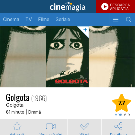
DESCARCA
APLICATIA
Cinema
TV
Filme
Seriale
Golgota
(1966)
7.7
Golgota
81 minute | Dramă
IMDB:
6.9
Votează
Vreau să văd
Văzut
Distribuie