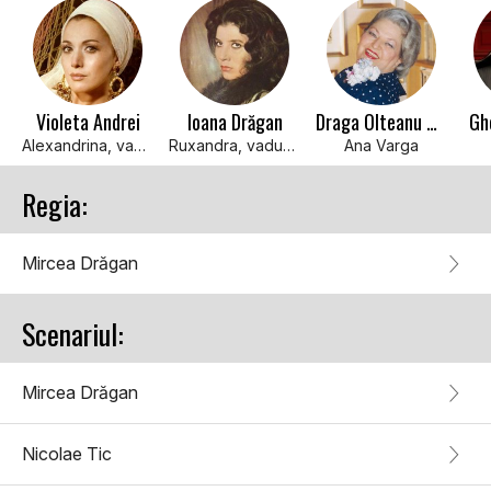
Violeta Andrei
Ioana Drăgan
Draga Olteanu Matei
Gh
Alexandrina, vaduva de miner
Ruxandra, vaduva de miner
Ana Varga
Regia:
Mircea Drăgan
Scenariul:
Mircea Drăgan
Nicolae Tic