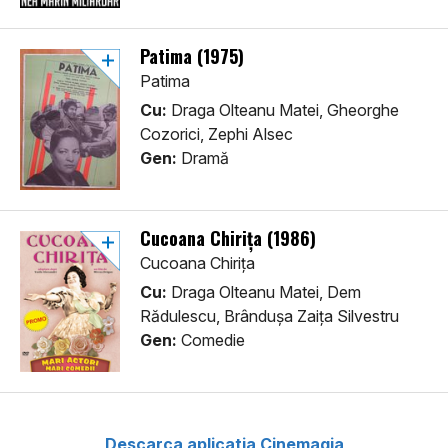
Patima (1975)
Patima
Cu:
Draga Olteanu Matei, Gheorghe
Cozorici, Zephi Alsec
Gen:
Dramă
Cucoana Chirița (1986)
Cucoana Chirița
Cu:
Draga Olteanu Matei, Dem
Rădulescu, Brândușa Zaița Silvestru
Gen:
Comedie
Descarca aplicatia Cinemagia