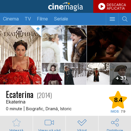
DESCARCA
APLICATIA
Cinema
TV
Filme
Seriale
+ 31
Ecaterina
(2014)
8.4
Ekaterina
0 minute | Biografic, Dramă, Istoric
IMDB:
7.9
Votează
Vreau să văd
Văzut
Distribuie