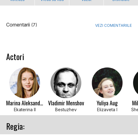
Comentarii
(7)
VEZI COMENTARIILE
Actori
Marina Aleksandrova
Vladimir Menshov
Yuliya Aug
Mi
Ekaterina II
Bestuzhev
Elizaveta I
Regia: