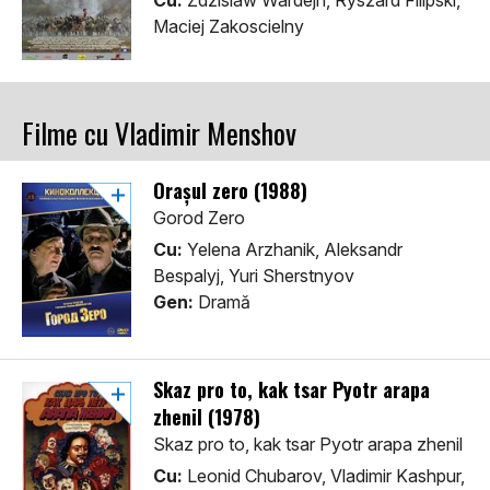
Cu:
Zdzislaw Wardejn, Ryszard Filipski,
Maciej Zakoscielny
Filme cu Vladimir Menshov
Orașul zero (1988)
Gorod Zero
Cu:
Yelena Arzhanik, Aleksandr
Bespalyj, Yuri Sherstnyov
Gen:
Dramă
Skaz pro to, kak tsar Pyotr arapa
zhenil (1978)
Skaz pro to, kak tsar Pyotr arapa zhenil
Cu:
Leonid Chubarov, Vladimir Kashpur,