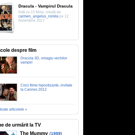
Dracula - Vampirul Dracula
listă cu 15 filme, creată de
carmen_angelus_romila
pe 12
Noiembrie 2017
icole despre film
Dracula 3D, omagiu vechilor
vampiri
Cinci filme hipnotizante, invitate
la Cannes 2012
toate articolele »
me de urmărit la TV
The Mummy
(1999)