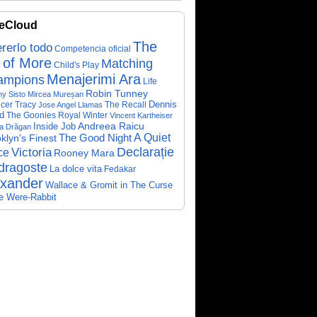
eCloud
The
rerlo todo
Competencia oficial
 of More
Matching
Child's Play
Menajerimi Ara
ampions
Life
Robin Tunney
y Sisto
Mircea Mureșan
Dennis
cer Tracy
The Recall
Jose Angel Llamas
d
The Goonies
Royal Winter
Vincent Kartheiser
Andreea Raicu
Inside Job
a Drăgan
A Quiet
klyn's Finest
The Good Night
Declarație
Victoria
ce
Rooney Mara
dragoste
La dolce vita
Fedakar
exander
Wallace & Gromit in The Curse
he Were-Rabbit