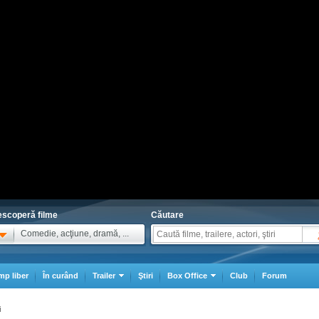
scoperă filme
Căutare
Comedie, acţiune, dramă, ...
mp liber
În curând
Trailer
Ştiri
Box Office
Club
Forum
i