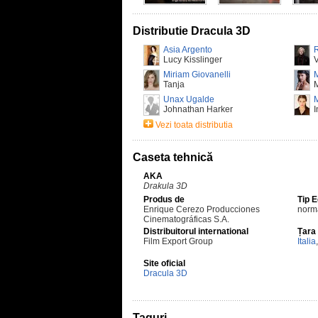
Distributie Dracula 3D
Asia Argento
Lucy Kisslinger
V
Miriam Giovanelli
M
Tanja
M
Unax Ugalde
Johnathan Harker
I
Vezi toata distributia
Caseta tehnică
AKA
Drakula 3D
Produs de
Tip 
Enrique Cerezo Producciones
norm
Cinematográficas S.A.
Distribuitorul international
Țara
Film Export Group
Italia
Site oficial
Dracula 3D
Taguri