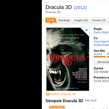
Dracula 3D
(2012)
Dracula 3D
Detalii
Distribuţie
Imagini (25)
Postere (3)
Regia
Dario Arge
Cu
Asia Argen
Kretschma
Gen film
Horror
R
Ajustează
Durata
110 minute
Premiera i
15.02.2012
Postere Dracula 3D
Sinopsis Dracula 3D
Mai mult