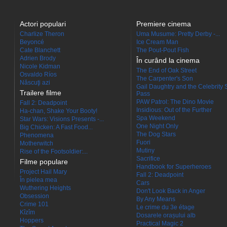
Actori populari
Premiere cinema
Charlize Theron
Uma Musume: Pretty Derby -...
Beyoncé
Ice Cream Man
Cate Blanchett
The Pout-Pout Fish
Adrien Brody
În curând la cinema
Nicole Kidman
The End of Oak Street
Osvaldo Ríos
The Carpenter's Son
Născuţi azi
Gail Daughtry and the Celebrity 
Trailere filme
Pass
PAW Patrol: The Dino Movie
Fall 2: Deadpoint
Insidious: Out of the Further
Ha-chan, Shake Your Booty!
Spa Weekend
Star Wars: Visions Presents -...
One Night Only
Big Chicken: A Fast Food...
The Dog Stars
Phenomena
Fuori
Motherwitch
Mutiny
Rise of the Footsoldier:...
Sacrifice
Filme populare
Handbook for Superheroes
Project Hail Mary
Fall 2: Deadpoint
În pielea mea
Cars
Wuthering Heights
Don't Look Back in Anger
Obsession
By Any Means
Crime 101
Le crime du 3e étage
Kîzîm
Dosarele orașului alb
Hoppers
Practical Magic 2