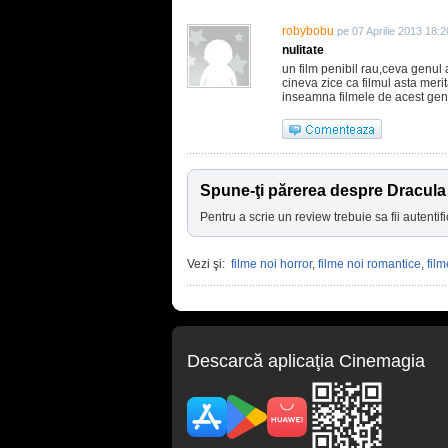
robybobu
pe 07 Aprilie 2013 18:2
nulitate
un film penibil rau,ceva genul 
cineva zice ca filmul asta mer
inseamna filmele de acest gen
Spune-ţi părerea despre Dracula
Pentru a scrie un review trebuie sa fii autentifi
Vezi şi:
filme noi horror
,
filme noi romantice
,
film
Descarcă aplicaţia Cinemagia