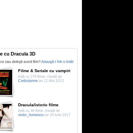
te cu Dracula 3D
lace sau deteşti acest film?
Adaugă-l într-o listă!
Filme & Seriale cu vampiri
listă cu 279 filme, creată de
Cretzulynne
pe 12 Mai 2013
Dracula/istoric filme
listă cu 36 filme, creată de
victor_homescu
pe 28 Iulie 2017