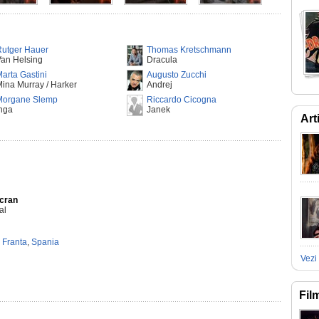
Rutger Hauer
Thomas Kretschmann
an Helsing
Dracula
arta Gastini
Augusto Zucchi
ina Murray / Harker
Andrej
Morgane Slemp
Riccardo Cicogna
nga
Janek
Art
Ecran
al
,
Franta
,
Spania
Vezi 
Fil