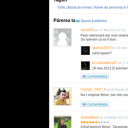
Gotic
,
Bazat pe roman
,
Nume de personaj in ti
Părerea ta
Spune-ţi părerea
viro1983
pe 27 Mai 2012 21:15
Pare interesant dar vom vedea
Sa speram ca va fi bun.
spanac2015
pe 15 iunie
cand apare?
kr1st1badboy97
pe 17 i
19 mai 2012:D premiera 
Ciprian_2007_tl
pe 26 August 2
Nu-i original filmul, dar mie un
AndreBlack
pe 23 Martie 2013 2
A fost bunicel filmul . Devenise