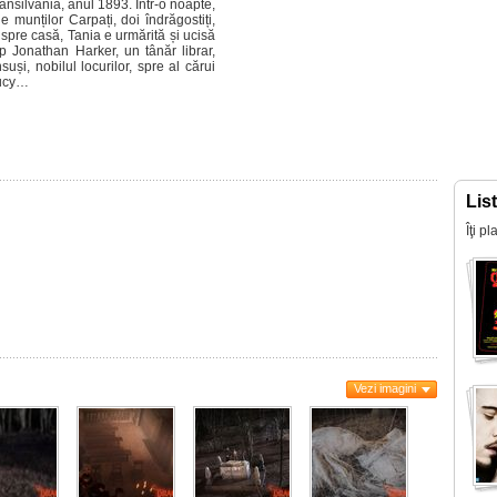
ansilvania, anul 1893. Într-o noapte,
 munților Carpați, doi îndrăgostiți,
m spre casă, Tania e urmărită și ucisă
 Jonathan Harker, un tânăr librar,
suși, nobilul locurilor, spre al cărui
Lucy…
Lis
Îţi p
Vezi imagini