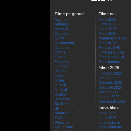
Filme pe genuri
Filme noi
Acţiune
Filme 2028
Animaţie
Filme 2027
Aventuri
Filme 2026
Comedie
Filme 2025
Crimă
Premiere cinema
Documentar
Filme la TV
Dragoste
Filme pe DVD
Dramă
Filme pe Blu-ray
Familie
Filme româneşti
Fantastic
Filme indiene
Film noir
Filme 2026
Horror
Filme noi 2026
Istoric
Actiune 2026
Mister
Comedie 2026
Muzică
Dragoste 2026
Muzical
Horror 2026
Război
Indiene 2026
Romantic
Româneşti 2026
Scurt metraj
Index filme
SF
Stand Up
Index 2026
Thriller
Index 2025
Western
Index acţiune
Taguri filme
Index comedie