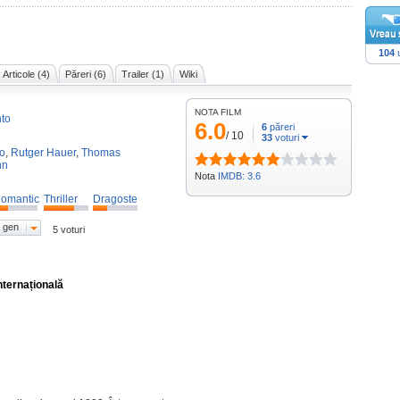
104
u
Articole (4)
Păreri (6)
Trailer (1)
Wiki
NOTA FILM
nto
6.0
6
păreri
/
10
33
voturi
to
,
Rutger Hauer
,
Thomas
nn
Nota
IMDB: 3.6
omantic
Thriller
Dragoste
 gen
5 voturi
nternațională