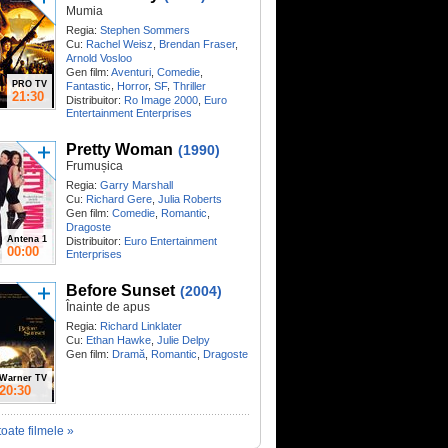
Mumia
Regia:
Stephen Sommers
Cu:
Rachel Weisz
,
Brendan Fraser
,
Arnold Vosloo
Gen film:
Aventuri
,
Comedie
,
PRO TV
,
,
,
Fantastic
Horror
SF
Thriller
21:30
Distribuitor:
Ro Image 2000
,
Euro
Entertainment Enterprises
Pretty Woman
(1990)
Frumușica
Regia:
Garry Marshall
Cu:
Richard Gere
,
Julia Roberts
Gen film:
Comedie
,
Romantic
,
Dragoste
Antena 1
Distribuitor:
Euro Entertainment
00:00
Enterprises
Before Sunset
(2004)
Înainte de apus
Regia:
Richard Linklater
Cu:
Ethan Hawke
,
Julie Delpy
Gen film:
Dramă
,
Romantic
,
Dragoste
Warner TV
20:30
toate filmele »