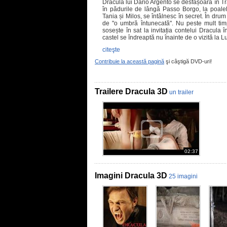
Dracula lui Dario Argento se desfășoara în Tr
în pădurile de lângă Passo Borgo, la poalele
Tania și Milos, se întâlnesc în secret. În dru
de "o umbră întunecată". Nu peste mult timp
sosește în sat la invitația contelui Dracula în
castel se îndreaptă nu înainte de o vizită la 
citeşte
Contribuie la această pagină
şi câştigă DVD-uri!
Trailere Dracula 3D
un trailer
02:37
Imagini Dracula 3D
25 imagini