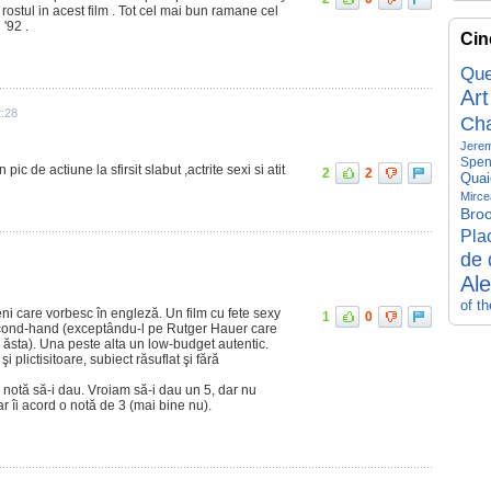
 rostul in acest film . Tot cel mai bun ramane cel
 '92 .
Cin
Que
Art
2:28
Ch
Jerem
Spen
n pic de actiune la sfirsit slabut ,actrite sexi si atit
2
2
Quai
Mirce
Broo
Pla
de 
Al
of t
lieni care vorbesc în engleză. Un film cu fete sexy
1
0
second-hand (exceptându-l pe Rutger Hauer care
ul ăsta). Una peste alta un low-budget autentic.
 plictisitoare, subiect răsuflat şi fără
 notă să-i dau. Vroiam să-i dau un 5, dar nu
ar îi acord o notă de 3 (mai bine nu).