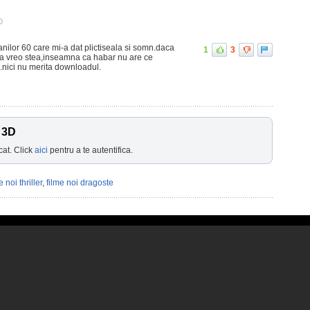
0
anilor 60 care mi-a dat plictiseala si somn.daca
1
3
ita vreo stea,inseamna ca habar nu are ce
.nici nu merita downloadul.
 3D
cat. Click
aici
pentru a te autentifica.
e noi thriller
,
filme noi dragoste