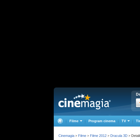
De
Filme
Program cinema
TV
Ti
Cinemagia
Filme
Filme 2012
Dracula 3D
Detali
>
>
>
>