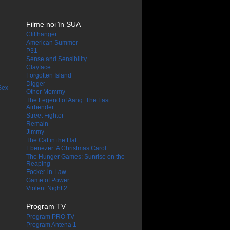
Filme noi în SUA
Cliffhanger
American Summer
P31
Sense and Sensibility
Clayface
Forgotten Island
Digger
Sex
Other Mommy
The Legend of Aang: The Last
Airbender
Street Fighter
Remain
Jimmy
The Cat in the Hat
Ebenezer: A Christmas Carol
The Hunger Games: Sunrise on the
Reaping
Focker-in-Law
Game of Power
Violent Night 2
Program TV
Program PRO TV
Program Antena 1