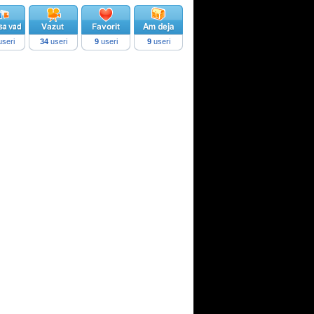
seri
34
useri
9
useri
9
useri