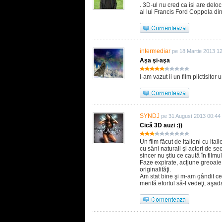
. 3D-ul nu cred ca isi are deloc
al lui Francis Ford Coppola din
intermediar
pe 18 Martie 2013 1
Aşa şi-aşa
l-am vazut ii un film plictisitor u
SYNDJ
pe 31 August 2013 00:44
Cică 3D auzi :))
Un film făcut de italieni cu ita
cu sâni naturali şi actori de 
sincer nu ştiu ce caută în film
Faze expirate, acţiune greoaie şi
originalităţi.
Am stat bine şi m-am gândit ce
merită efortul să-l vedeţi, aşad