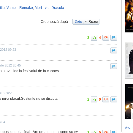
tlu
,
Vampir
,
Remake
,
Mort - viu
,
Dracula
Ordonează după
Data
Rating
.
3
4
 2012 09:23
ulie 2012 20:45
a avut loc la festivalul de la cannes
013 20:26
u mi-a placut.Gusturile nu se discuta !
2
0
3:04
Vezi 
 obositor pe la final . Are prea putine scene scary
2
0