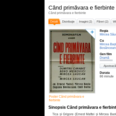
Când primăvara e fierbinte
Când primăvara e fierbinte
Detalii
Distribuţie
Imagini (2)
Păreri (2)
Wi
Regia
Mircea Să
Cu
Mircea Baș
Bosâncean
Gen film
Dramă
Ajustează
Durata
86 minute
Poster Când primăvara e
fierbinte
Sinopsis Când primăvara e fierbin
Tica și Grigore (Ernest Maftei și Mircea Bast