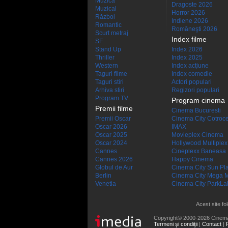
Muzică
Dragoste 2026
Muzical
Horror 2026
Război
Indiene 2026
Romantic
Româneşti 2026
Scurt metraj
Index filme
SF
Stand Up
Index 2026
Thriller
Index 2025
Western
Index acţiune
Taguri filme
Index comedie
Taguri stiri
Actori populari
Arhiva stiri
Regizori populari
Program TV
Program cinema
Premii filme
Cinema Bucuresti
Premii Oscar
Cinema City Cotroc
Oscar 2026
IMAX
Oscar 2025
Movieplex Cinema
Oscar 2024
Hollywood Multiplex
Cannes
Cineplexx Baneasa
Cannes 2026
Happy Cinema
Globul de Aur
Cinema City Sun Pl
Berlin
Cinema City Mega M
Venetia
Cinema City ParkLa
Acest site fo
Copyright© 2000-2026 Cinem
Termeni şi condiţii
|
Contact
|