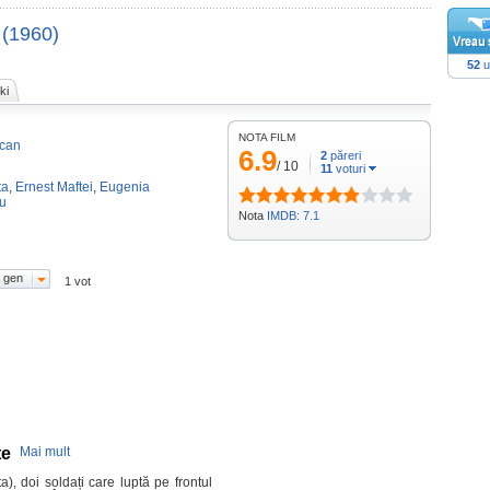
(1960)
52
u
ki
NOTA FILM
ucan
6.9
2
păreri
/
10
11
voturi
ta
,
Ernest Maftei
,
Eugenia
u
Nota
IMDB: 7.1
 gen
1 vot
te
Mai mult
a), doi soldați care luptă pe frontul