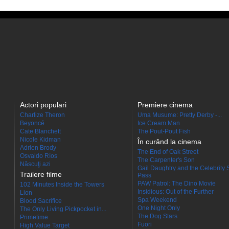
Actori populari
Premiere cinema
Charlize Theron
Uma Musume: Pretty Derby -...
Beyoncé
Ice Cream Man
Cate Blanchett
The Pout-Pout Fish
Nicole Kidman
În curând la cinema
Adrien Brody
The End of Oak Street
Osvaldo Ríos
The Carpenter's Son
Născuţi azi
Gail Daughtry and the Celebrity 
Trailere filme
Pass
PAW Patrol: The Dino Movie
102 Minutes Inside the Towers
Insidious: Out of the Further
Lion
Spa Weekend
Blood Sacrifice
One Night Only
The Only Living Pickpocket in...
The Dog Stars
Primetime
Fuori
High Value Target