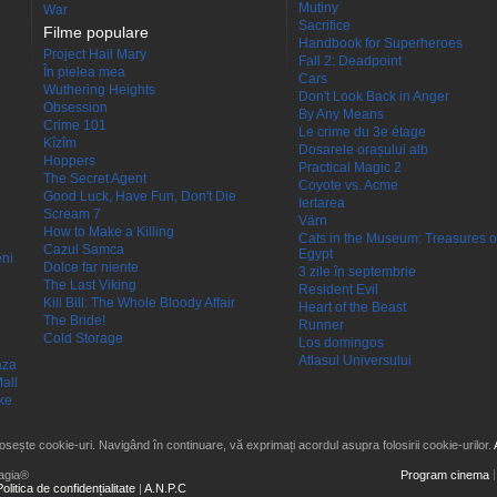
Mutiny
War
Sacrifice
Filme populare
Handbook for Superheroes
Project Hail Mary
Fall 2: Deadpoint
În pielea mea
Cars
Wuthering Heights
Don't Look Back in Anger
Obsession
By Any Means
Crime 101
Le crime du 3e étage
Kîzîm
Dosarele orașului alb
Hoppers
Practical Magic 2
The Secret Agent
Coyote vs. Acme
Good Luck, Have Fun, Don't Die
Iertarea
Scream 7
Värn
How to Make a Killing
Cats in the Museum: Treasures o
Cazul Samca
Egypt
eni
Dolce far niente
3 zile în septembrie
The Last Viking
Resident Evil
Kill Bill: The Whole Bloody Affair
Heart of the Beast
The Bride!
Runner
Cold Storage
Los domingos
Atlasul Universului
aza
all
ke
losește cookie-uri. Navigând în continuare, vă exprimați acordul asupra folosirii cookie-urilor.
agia®
Program cinema
Politica de confidențialitate
|
A.N.P.C