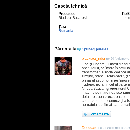
Caseta tehnică
Produs de
Tip 
Studioul Bucuresti
norm
Țara
Romania
Părerea ta
Spune-ţi părerea
blacksea_rider
pe 20 Noiembrie
Tica şi Grigore ( Ernest Maftei 
antihitlerist, se întorc în satul 
transformările social-politice 
simţind, “vântul schimbării”, ţ
primarul asupritor şi pe “moşier
Tudorache, iar în cel al partene
Mircea Săucan şi operatorul C
imagine pe marginea scenariulu
defulare după precedentul dec
contraplonjeuri, compoziţii afiş
aparatului de filmat, cadre st
Deceoare
pe 24 Septembrie 202