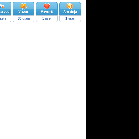
seri
30
useri
1
user
1
user