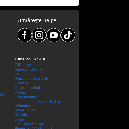
Urmăreşte-ne pe
Filme noi în SUA
Cliffhanger
American Summer
P31
Sense and Sensibility
Clayface
Forgotten Island
Digger
Sex
Other Mommy
The Legend of Aang: The Last
Airbender
Street Fighter
Remain
Jimmy
The Cat in the Hat
Ebenezer: A Christmas Carol