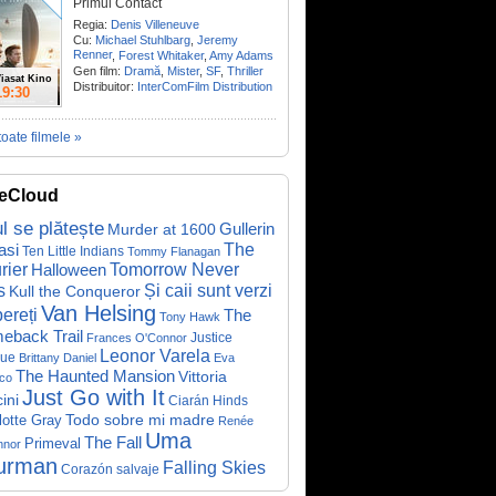
Primul Contact
Regia:
Denis Villeneuve
Cu:
Michael Stuhlbarg
,
Jeremy
Renner
,
Forest Whitaker
,
Amy Adams
Gen film:
Dramă
,
Mister
,
SF
,
Thriller
iasat Kino
Distribuitor:
InterComFilm Distribution
19:30
toate filmele »
eCloud
ul se plătește
Gullerin
Murder at 1600
asi
The
Ten Little Indians
Tommy Flanagan
rier
Halloween
Tomorrow Never
Și caii sunt verzi
s
Kull the Conqueror
Van Helsing
ereți
The
Tony Hawk
eback Trail
Justice
Frances O'Connor
Leonor Varela
ue
Brittany Daniel
Eva
The Haunted Mansion
Vittoria
co
Just Go with It
ini
Ciarán Hinds
Todo sobre mi madre
lotte Gray
Renée
Uma
The Fall
Primeval
nnor
urman
Falling Skies
Corazón salvaje