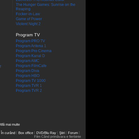
The Hunger Games: Sunrise on the
Reaping
Focker-in-Law
Game of Power
Violent Night 2
Program TV
Program PRO TV
Program Antena 1
Program Pro Cinema
Program Kanal D
Program AMC
Program FilmCafe
f
Program Diva
Program HBO
Program TV 1000
Program TVR 1
Program TVR 2
Află mai multe
În curând
Box office
DVD/Blu Ray
Ştiri
Forum
Film Când primăvara e fierbinte