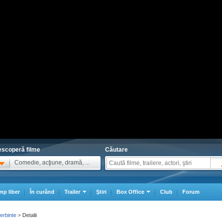
scoperă filme
Căutare
Comedie, acţiune, dramă, ...
mp liber
În curând
Trailer
Ştiri
Box Office
Club
Forum
erbinte
Detalii
>