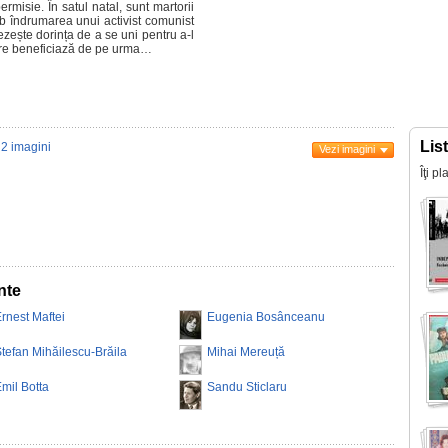
ermisie. În satul natal, sunt martorii
Sub îndrumarea unui activist comunist
trezește dorința de a se uni pentru a-l
care beneficiază de pe urma…
Lis
2 imagini
Vezi imagini
Îţi p
nte
rnest Maftei
Eugenia Bosânceanu
tefan Mihăilescu-Brăila
Mihai Mereuță
mil Botta
Sandu Sticlaru