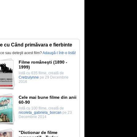
te cu Când primăvara e fierbinte
lace sau deteşti acest film?
Adaugă-l într-o listă!
Filme româneşti (1890 -
1999)
listă cu 635 filme, creată de
Cretzulynne
pe 29 Decembrie
2016
Cele mai bune filme din anii
60-90
listă cu 100 filme, creată de
nicoleta_gabriela_borcan
pe 23
Decembrie 2014
"Dictionar de filme