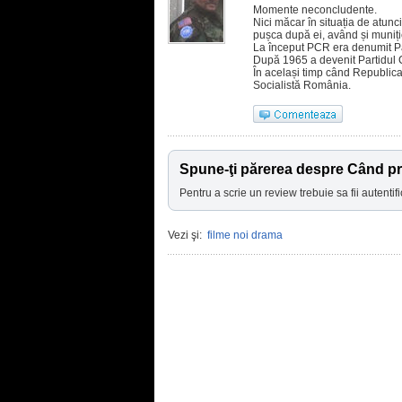
Momente neconcludente.
Nici măcar în situația de atunc
pușca după ei, având și muniți
La început PCR era denumit P
După 1965 a devenit Partidul
În același timp când Republi
Socialistă România.
Spune-ţi părerea despre Când pri
Pentru a scrie un review trebuie sa fii autentifi
Vezi şi:
filme noi drama