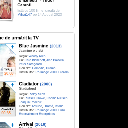
romanesti" - Tudor
Caranfil...
listă cu 100 filme, creată de
Mihai147
pe 14 August 2023
me de urmărit la TV
Blue Jasmine
(2013)
Jasmine e tristă
Regia:
Woody Allen
Cu:
Cate Blanchett
,
Alec Baldwin
,
Peter Sarsgaard
Gen film:
Comedie
,
Dramă
TVR 1
Distribuitor:
Ro Image 2000
,
Prorom
20:00
Gladiator
(2000)
Gladiatorul
Regia:
Ridley Scott
Cu:
Russell Crowe
,
Connie Nielsen
,
Joaquin Phoenix
Gen film:
Acţiune
,
Dramă
,
Istoric
CineMAX
Distribuitor:
Ro Image 2000
,
Euro
00:35
Entertainment Enterprises
Arrival
(2016)