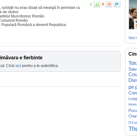
1
0
i, soldații nu erau lăsați să meargă în permisie cu
e de război.
artidul Muncitoresc Român.
 Comunist Român.
V
ca Populară Română a devenit Republica
Vezi 
Cin
măvara e fierbinte
Tot
cat. Click
aici
pentru a te autentifica.
Sav
Cou
Die
pe p
Com
Leag
Iones
Pucc
Char
O'Co
Th