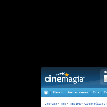
De
Filme
Program cinema
TV
Ti
Cinemagia
Filme
Filme 1960
Când primăvara e fi
>
>
>