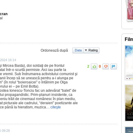
Ecran
al
Fil
Ordonează după
Data
Rating
 2024 16:14
şi Mircea Basta), doi soldaţi de pe frontul
2
0
natal într-o scurtă permisie. Aici iau parte la
ale vremii. Sub îndrumarea activistului comunist şi
ăranii încep să se unească pentru a-i alunga pe
i” (în rolul “boieroaicei” o întâlnim pe Olga
rului ei – pe Emil Botta).
ostea Ionescu-Tonciu fac un adevărat “balet” de
i propagandistic. Prim-planuri insistente, ca
eniu trăit de cinemaul românesc în plan mediu,
at picturale ale cadrului, “deraieri” poetizante ale
atice până la hieratism, muzica…
citeşte
5 09:28