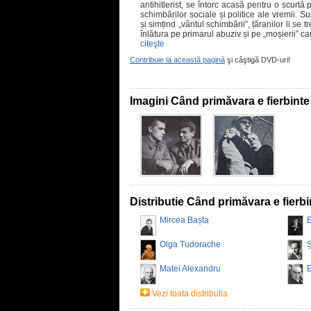
antihitlerist, se întorc acasă pentru o scurtă p
schimbărilor sociale și politice ale vremii. 
și simțind „vântul schimbării”, țăranilor li se 
înlătura pe primarul abuziv și pe „moșierii” 
citeşte
Contribuie la această pagină
şi câştigă DVD-uri!
Imagini Când primăvara e fierbinte
Distributie Când primăvara e fierbi
Mircea Bașta
E
Olga Tudorache
Ș
Matei Alexandru
E
Vezi toata distributia