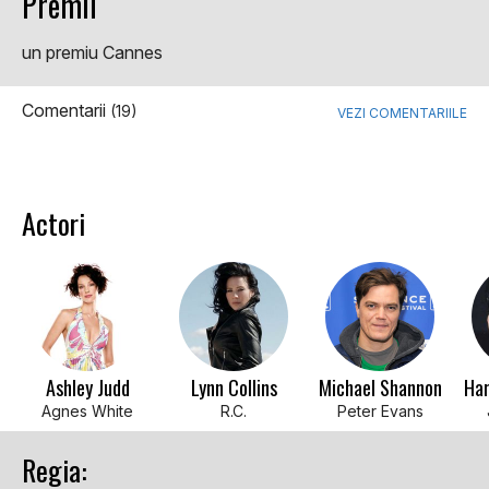
Premii
un premiu Cannes
Comentarii
(19)
VEZI COMENTARIILE
Actori
Ashley Judd
Lynn Collins
Michael Shannon
Har
Agnes White
R.C.
Peter Evans
Regia: