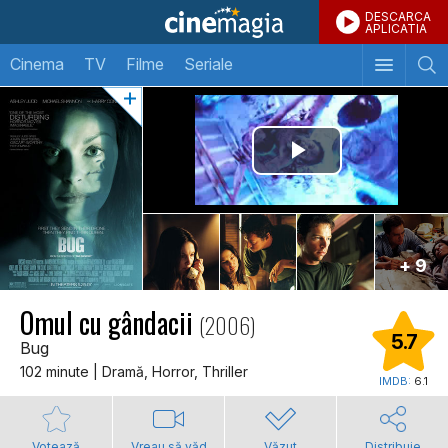
DESCARCA
APLICATIA
Cinema
TV
Filme
Seriale
+ 9
Omul cu gândacii
(2006)
5.7
Bug
102 minute | Dramă, Horror, Thriller
IMDB:
6.1
Votează
Vreau să văd
Văzut
Distribuie