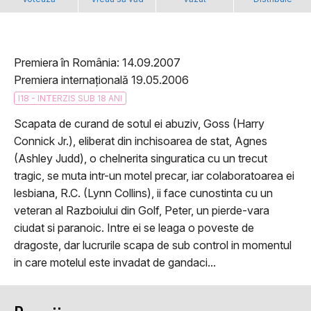
Premiera în România: 14.09.2007
Premiera internațională 19.05.2006
I18 - INTERZIS SUB 18 ANI
Scapata de curand de sotul ei abuziv, Goss (Harry
Connick Jr.), eliberat din inchisoarea de stat, Agnes
(Ashley Judd), o chelnerita singuratica cu un trecut
tragic, se muta intr-un motel precar, iar colaboratoarea ei
lesbiana, R.C. (Lynn Collins), ii face cunostinta cu un
veteran al Razboiului din Golf, Peter, un pierde-vara
ciudat si paranoic. Intre ei se leaga o poveste de
dragoste, dar lucrurile scapa de sub control in momentul
in care motelul este invadat de gandaci...