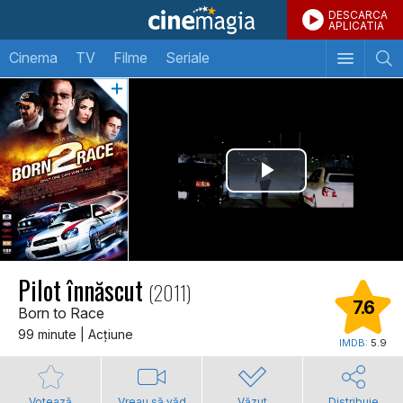
DESCARCA
APLICATIA
Cinema
TV
Filme
Seriale
Pilot înnăscut
(2011)
7.6
Born to Race
99 minute | Acţiune
IMDB:
5.9
Votează
Vreau să văd
Văzut
Distribuie