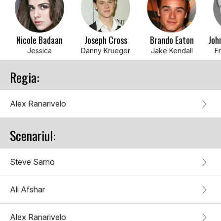
Nicole Badaan
Joseph Cross
Brando Eaton
Jessica
Danny Krueger
Jake Kendall
F
Regia:
Alex Ranarivelo
Scenariul:
Steve Sarno
Ali Afshar
Alex Ranarivelo