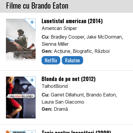
Filme cu Brando Eaton
Lunetistul american (2014)
American Sniper
Cu:
Bradley Cooper, Jake McDorman,
Sienna Miller
Gen:
Acţiune, Biografic, Război
Netflix
Rakuten
Blonda de pe net (2012)
TalhotBlond
Cu:
Garret Dillahunt, Brando Eaton,
Laura San Giacomo
Gen:
Dramă
Tenis pentru începători (2009)