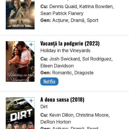
Cu:
Dennis Quaid, Katrina Bowden,
Sean Patrick Flanery
Gen:
Acţiune, Dramă, Sport
Vacanță la podgorie (2023)
Holiday in the Vineyards
Cu:
Josh Swickard, Sol Rodríguez,
Eileen Davidson
Gen:
Romantic, Dragoste
Netflix
A doua sansa (2018)
Dirt
Cu:
Kevin Dillon, Christina Moore,
DeRon Horton
Gen:
Acţiune, Dramă, Sport