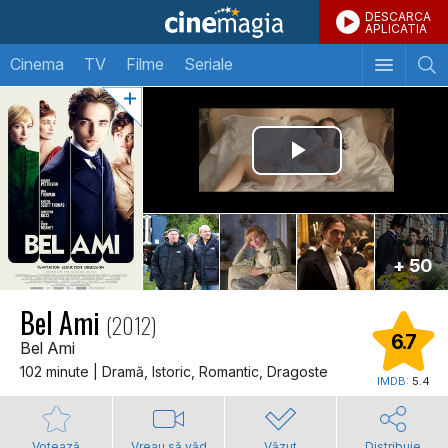
DESCARCA
APLICATIA
Cinema
TV
Filme
Seriale
+ 50
Bel Ami
(2012)
6.7
Bel Ami
102 minute | Dramă, Istoric, Romantic, Dragoste
IMDB:
5.4
Votează
Vreau să văd
Văzut
Distribuie