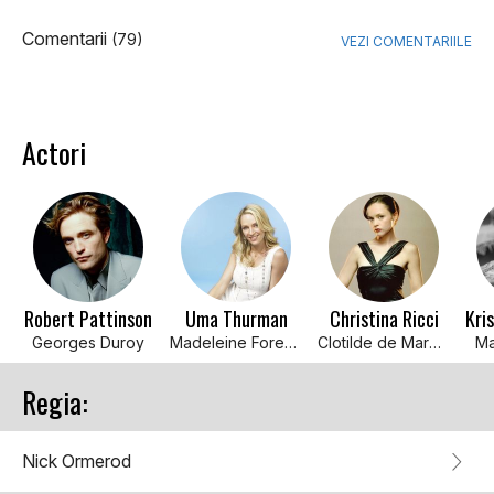
Comentarii
(79)
VEZI COMENTARIILE
Actori
Robert Pattinson
Uma Thurman
Christina Ricci
Georges Duroy
Madeleine Forestier
Clotilde de Marelle
Ma
Regia:
Nick Ormerod