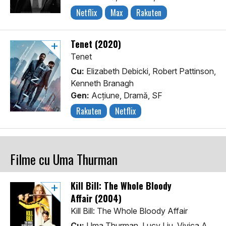
Netflix
Max
Rakuten
Tenet (2020)
Tenet
Cu:
Elizabeth Debicki, Robert Pattinson,
Kenneth Branagh
Gen:
Acţiune, Dramă, SF
Rakuten
Netflix
Filme cu Uma Thurman
Kill Bill: The Whole Bloody
Affair (2004)
Kill Bill: The Whole Bloody Affair
Cu:
Uma Thurman, Lucy Liu, Vivica A.