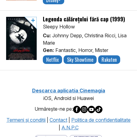
Disney+
Legenda călărețului fără cap (1999)
Sleepy Hollow
Cu:
Johnny Depp, Christina Ricci, Lisa
Marie
Gen:
Fantastic, Horror, Mister
Netflix
Sky Showtime
Rakuten
Descarca aplicatia Cinemagia
iOS, Android si Huawei
Urmăreşte-ne pe:
Termeni şi condiţii
|
Contact
|
Politica de confidentialitate
|
A.N.P.C