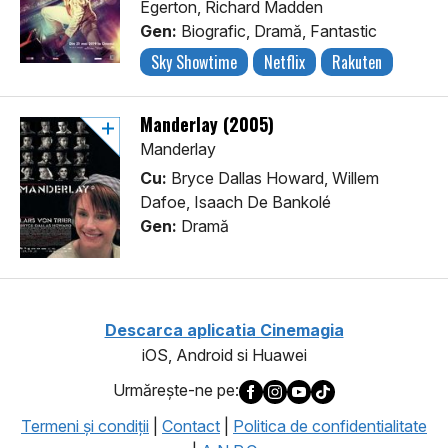
Egerton, Richard Madden
Gen:
Biografic, Dramă, Fantastic
Sky Showtime
Netflix
Rakuten
Manderlay (2005)
Manderlay
Cu:
Bryce Dallas Howard, Willem
Dafoe, Isaach De Bankolé
Gen:
Dramă
Descarca aplicatia Cinemagia
iOS, Android si Huawei
Urmăreşte-ne pe:
Termeni şi condiţii
|
Contact
|
Politica de confidentialitate