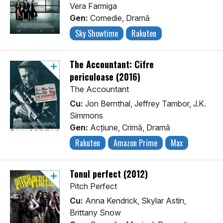
Vera Farmiga
Gen:
Comedie, Dramă
Sky Showtime
Rakuten
The Accountant: Cifre
periculoase (2016)
The Accountant
Cu:
Jon Bernthal, Jeffrey Tambor, J.K.
Simmons
Gen:
Acţiune, Crimă, Dramă
Rakuten
Amazon Prime
Max
Tonul perfect (2012)
Pitch Perfect
Cu:
Anna Kendrick, Skylar Astin,
Brittany Snow