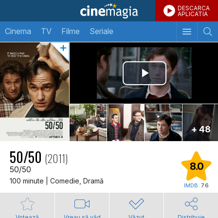
DESCARCA
APLICATIA
Cinema
TV
Filme
Seriale
+ 48
50/50
(2011)
8.0
50/50
100 minute | Comedie, Dramă
IMDB:
7.6
Votează
Vreau să văd
Văzut
Distribuie