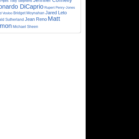
Jennifer Connelly
 Pipes
Toby Stephens
onardo DiCaprio
Rupert Penry-Jones
Jared Leto
Bridget Moynahan
d Vosloo
Matt
Jean Reno
ld Sutherland
mon
Michael Sheen