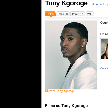
Tony Kgoroge
Filme cu Ton
Detalii
Poze (4)
Păreri (3)
Wiki
Ocupa
Poze
Contri
Poze Tony Kgoroge
Filme cu Tony Kgoroge