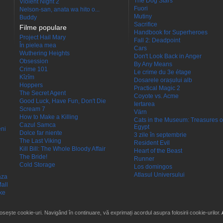
The Dog Stars
Violent Night 2
Fuori
Nelson-san, anata wa hito o...
Mutiny
Buddy
Sacrifice
Filme populare
Handbook for Superheroes
Project Hail Mary
Fall 2: Deadpoint
În pielea mea
Cars
Wuthering Heights
Don't Look Back in Anger
Obsession
By Any Means
Crime 101
Le crime du 3e étage
Kîzîm
Dosarele orașului alb
Hoppers
Practical Magic 2
The Secret Agent
Coyote vs. Acme
Good Luck, Have Fun, Don't Die
Iertarea
Scream 7
Värn
How to Make a Killing
Cats in the Museum: Treasures o
Cazul Samca
Egypt
eni
Dolce far niente
3 zile în septembrie
The Last Viking
Resident Evil
Kill Bill: The Whole Bloody Affair
Heart of the Beast
The Bride!
Runner
Cold Storage
Los domingos
Atlasul Universului
aza
all
ke
losește cookie-uri. Navigând în continuare, vă exprimați acordul asupra folosirii cookie-urilor.