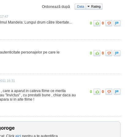
Ordonează după
Data
Rating
 17:47
filmul Mandela: Lungul drum către libertate...
0
0
utenticitate personajelor pe care le
0
0
 2011 16:31
 , care a aparut in cateva filme ce merita
0
0
u "Invictus" , cu prestatii bune , chiar daca au
apara si in alte filme !
goroge
cat. Click
aici
pentru a te autentifica.