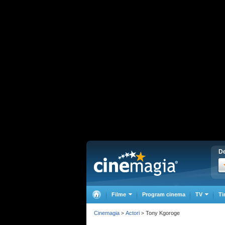
De
Filme
Program cinema
TV
Ti
Cinemagia
Actori
Tony Kgoroge
>
>