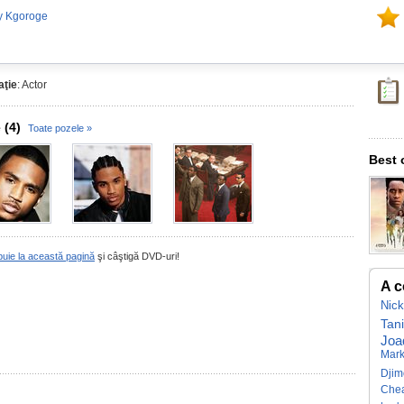
y Kgoroge
ţie
: Actor
 (4)
Toate pozele »
Best 
buie la această pagină
şi câştigă DVD-uri!
A c
Nick
Tan
Joa
Mark
Dji
Che