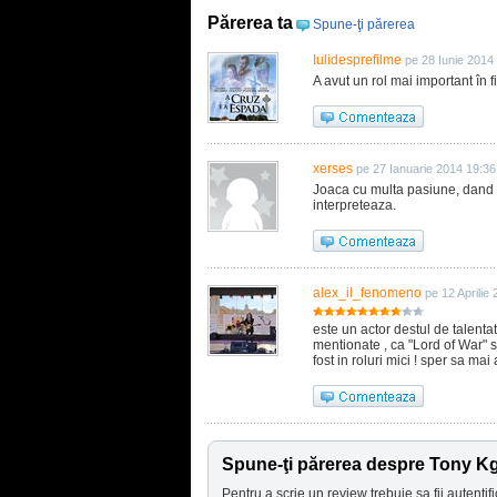
Părerea ta
Spune-ţi părerea
Iulidesprefilme
pe 28 Iunie 2014
A avut un rol mai important în 
xerses
pe 27 Ianuarie 2014 19:36
Joaca cu multa pasiune, dand a
interpreteaza.
alex_il_fenomeno
pe 12 Aprilie
este un actor destul de talentat
mentionate , ca "Lord of War" sa
fost in roluri mici ! sper sa mai 
Spune-ţi părerea despre Tony K
Pentru a scrie un review trebuie sa fii autentifi