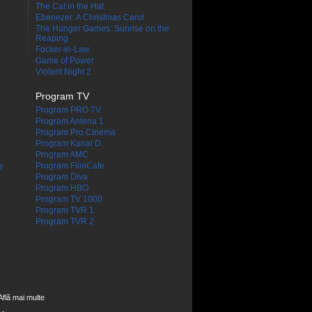
The Cat in the Hat
Ebenezer: A Christmas Carol
The Hunger Games: Sunrise on the
Reaping
Focker-in-Law
Game of Power
Violent Night 2
Program TV
Program PRO TV
Program Antena 1
Program Pro Cinema
Program Kanal D
Program AMC
Program FilmCafe
f
Program Diva
Program HBO
Program TV 1000
Program TVR 1
Program TVR 2
Află mai multe