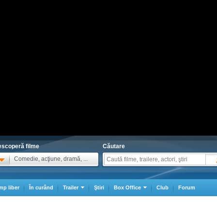
scoperă filme
Căutare
Comedie, acţiune, dramă, ...
mp liber
În curând
Trailer
Ştiri
Box Office
Club
Forum