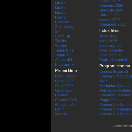
Actiune 2026
Mister
Comedie 2026
Muzică
Dragoste 2026
Muzical
Horror 2026
Război
Indiene 2026
Romantic
Româneşti 2026
Scurt metraj
Index filme
SF
Stand Up
Index 2026
Thriller
Index 2025
Western
Index acţiune
Taguri filme
Index comedie
Taguri stiri
Actori populari
Arhiva stiri
Regizori populari
Program TV
Program cinema
Premii filme
Cinema Bucuresti
Premii Oscar
Cinema City Cotroc
Oscar 2026
IMAX
Oscar 2025
Movieplex Cinema
Oscar 2024
Hollywood Multiplex
Cannes
Cineplexx Baneasa
Cannes 2026
Happy Cinema
Globul de Aur
Cinema City Sun Pl
Berlin
Cinema City Mega M
Venetia
Cinema City ParkLa
Acest site fo