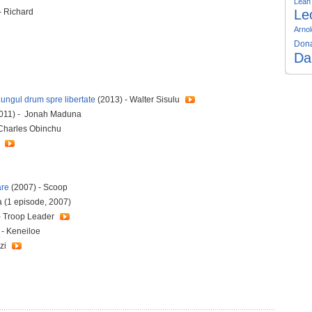
Leah
- Richard
Le
Arnol
Dona
Da
ngul drum spre libertate
(2013) - Walter Sisulu
011) - Jonah Maduna
Charles Obinchu
a
are
(2007) - Scoop
a (1 episode, 2007)
- Troop Leader
 - Keneiloe
izi