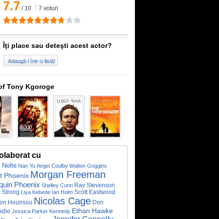
7.7
/
10
7
voturi
Îţi place sau deteşti acest actor?
Adaugă-l într-o listă!
of Tony Kgoroge
olaborat cu
 Nolte
Nan Yu
Angel Coulby
Walton Goggins
Morgan Freeman
it Phoenix
quin Phoenix
Ray Stevenson
Shelley Conn
 Strong
Liya Kebede
Ian Holm
Scott Eastwood
Nicolas Cage
mon Hounsou
Don
Ethan Hawke
adle
Jessica Parker Kennedy