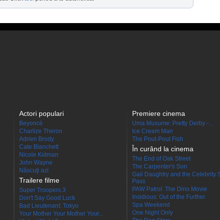
Actori populari
Premiere cinema
Beyoncé
Uma Musume: Pretty Derby -...
Charlize Theron
Ice Cream Man
Adrien Brody
The Pout-Pout Fish
Cate Blanchett
În curând la cinema
Nicole Kidman
The End of Oak Street
John Wayne
The Carpenter's Son
Născuţi azi
Gail Daughtry and the Celebrity 
Trailere filme
Pass
PAW Patrol: The Dino Movie
Super Troopers 3
Insidious: Out of the Further
Don't Say Good Luck
Spa Weekend
Bad Lieutenant: Tokyo
One Night Only
Your Mother Your Mother Your...