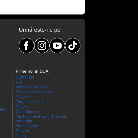
Urmăreşte-ne pe
Filme noi în SUA
Cliffhanger
P31
American Summer
Sense and Sensibility
Clayface
Forgotten Island
Digger
Sex
Other Mommy
The Legend of Aang: The Last
Airbender
Street Fighter
Remain
Jimmy