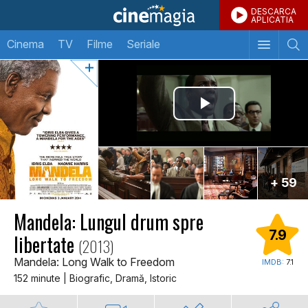
DESCARCA
APLICATIA
Cinema
TV
Filme
Seriale
+ 59
Mandela: Lungul drum spre
7.9
libertate
(2013)
Mandela: Long Walk to Freedom
IMDB:
7.1
152 minute | Biografic, Dramă, Istoric