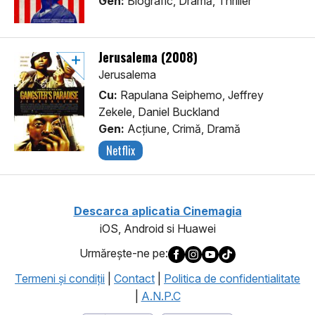
Gen:
Biografic, Dramă, Thriller
Jerusalema (2008)
Jerusalema
Cu:
Rapulana Seiphemo, Jeffrey
Zekele, Daniel Buckland
Gen:
Acţiune, Crimă, Dramă
Netflix
Descarca aplicatia Cinemagia
iOS, Android si Huawei
Urmăreşte-ne pe:
Termeni şi condiţii
|
Contact
|
Politica de confidentialitate
|
A.N.P.C