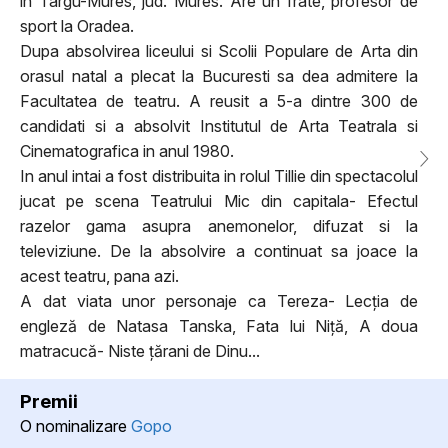
in Targu-Mures, jud. Mures. Are un frate, profesor de
sport la Oradea.
Dupa absolvirea liceului si Scolii Populare de Arta din
orasul natal a plecat la Bucuresti sa dea admitere la
Facultatea de teatru. A reusit a 5-a dintre 300 de
candidati si a absolvit Institutul de Arta Teatrala si
Cinematografica in anul 1980.
In anul intai a fost distribuita in rolul Tillie din spectacolul
jucat pe scena Teatrului Mic din capitala- Efectul
razelor gama asupra anemonelor, difuzat si la
televiziune. De la absolvire a continuat sa joace la
acest teatru, pana azi.
A dat viata unor personaje ca Tereza- Lecția de
engleză de Natasa Tanska, Fata lui Niță, A doua
matracucă- Niste țărani de Dinu...
Premii
O nominalizare
Gopo