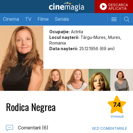
DESCARCA
APLICATIA
Cinema
TV
Filme
Seriale
Ocupație:
Actrita
Locul naşterii:
Târgu-Mures, Mures,
Romania
Data naşterii:
25.12.1956 (69 ani)
Rodica Negrea
7.4
Votează
Comentarii (6)
VEZI COMENTARIILE