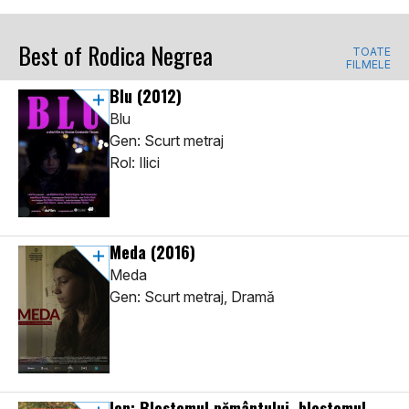
Best of Rodica Negrea
TOATE
FILMELE
Blu
(2012)
Blu
Gen: Scurt metraj
Rol: Ilici
Meda
(2016)
Meda
Gen: Scurt metraj, Dramă
Ion: Blestemul pământului, blestemul