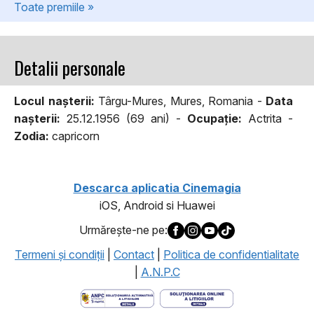
Toate premiile »
Detalii personale
Locul naşterii:
Târgu-Mures, Mures, Romania -
Data
naşterii:
25.12.1956 (69 ani) -
Ocupaţie:
Actrita -
Zodia:
capricorn
Descarca aplicatia Cinemagia
iOS, Android si Huawei
Urmăreşte-ne pe:
Termeni şi condiţii
|
Contact
|
Politica de confidentialitate
|
A.N.P.C