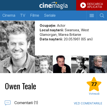
DESCARCA
APLICATIA
Cinema
TV
Filme
Seriale
Ocupație:
Actor
Locul naşterii:
Swansea, West
Glamorgan, Marea Britanie
Data naşterii:
20.05.1961 (65 ani)
Owen Teale
7.7
Votează
Comentarii (1)
VEZI COMENTARIILE