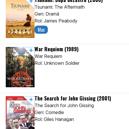
Tsunami: The Aftermath
Gen: Dramă
Rol: James Peabody
Max
War Requiem
(1989)
War Requiem
Rol: Unknown Soldier
The Search for John Gissing
(2001)
The Search for John Gissing
Gen: Comedie
Rol: Giles Hanagan