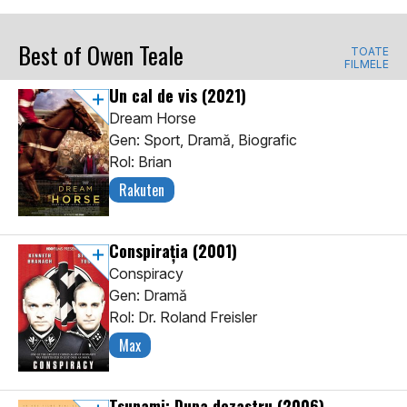
Best of Owen Teale
TOATE
FILMELE
Un cal de vis
(2021)
Dream Horse
Gen: Sport, Dramă, Biografic
Rol: Brian
Rakuten
Conspirația
(2001)
Conspiracy
Gen: Dramă
Rol: Dr. Roland Freisler
Max
Tsunami: Dupa dezastru
(2006)