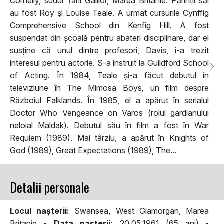
Cornelly, sudul Țării Galilor, Marea Britanie. Părinții săi
au fost Roy și Louise Teale. A urmat cursurile Cynffig
Comprehensive School din Kenfig Hill. A fost
suspendat din școală pentru abateri disciplinare, dar el
susține că unul dintre profesori, Davis, i-a trezit
interesul pentru actorie. S-a instruit la Guildford School
of Acting. În 1984, Teale și-a făcut debutul în
televiziune în The Mimosa Boys
,
un film despre
Războiul Falklands. În 1985, el a apărut în serialul
Doctor Who Vengeance on Varos (rolul gardianului
neloial Maldak). Debutul său în film a fost în War
Requiem (1989). Mai târziu, a apărut în Knights of
God (1989), Great Expectations (1989), The...
Detalii personale
Locul naşterii:
Swansea, West Glamorgan, Marea
Britanie -
Data naşterii:
20.05.1961 (65 ani) -