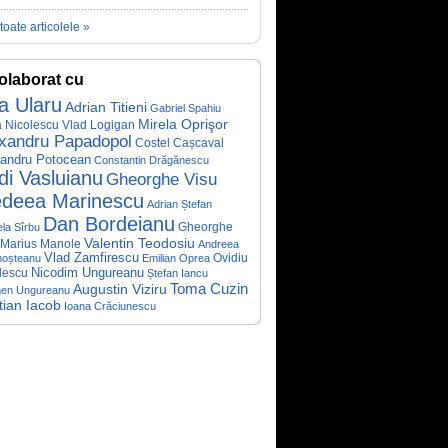
toate articolele »
olaborat cu
a Ularu
Adrian Titieni
Gabriel Spahiu
Mirela Oprişor
 Nicolescu
Vlad Logigan
xandru Papadopol
Costel Cașcaval
andru Potocean
Constantin Drăgănescu
di Vasluianu
Gheorghe Visu
deea Marinescu
Adrian Ștefan
Dan Bordeianu
Gheorghe
la Sîrbu
Valentin Teodosiu
Marius Manole
Andreea
Vlad Zamfirescu
Ovidiu
oșteanu
Emilian Oprea
Nicodim Ungureanu
lescu
Ștefan Iancu
Toma Cuzin
Augustin Viziru
en Ungureanu
tian Iacob
Ioana Crăciunescu