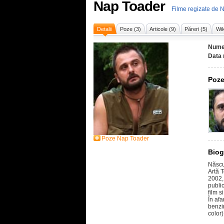
Nap Toader
Filme regizate de 
Detalii
Poze (3)
Articole (9)
Păreri (5)
Wik
Nume
Data 
Poze
Poze Nap Toader
Biog
Nãscu
Artã T
2002, 
public
film s
În afa
benzin
color)