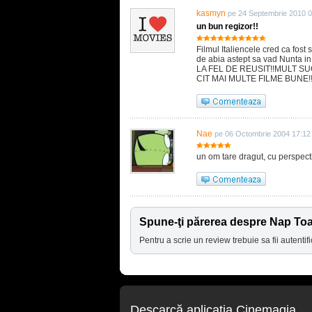
kasmyn
pe 24 Septembrie 2010 0
un bun regizor!!
Filmul Italiencele cred ca fost
de abia astept sa vad Nunta
LA FEL DE REUSIT!!MULT 
CIT MAI MULTE FILME BUNE!
Nae
pe 06 Octombrie 2004 17:12
un om tare dragut, cu perspecti
Spune-ţi părerea despre Nap To
Pentru a scrie un review trebuie sa fii autentifi
Descarcă aplicaţia Cinemagia