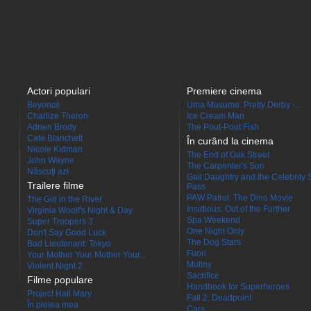
Actori populari
Premiere cinema
Beyoncé
Uma Musume: Pretty Derby -...
Charlize Theron
Ice Cream Man
Adrien Brody
The Pout-Pout Fish
Cate Blanchett
În curând la cinema
Nicole Kidman
The End of Oak Street
John Wayne
The Carpenter's Son
Născuţi azi
Gail Daughtry and the Celebrity 
Trailere filme
Pass
PAW Patrol: The Dino Movie
The Girl in the River
Insidious: Out of the Further
Virginia Woolf's Night & Day
Spa Weekend
Super Troopers 3
One Night Only
Don't Say Good Luck
The Dog Stars
Bad Lieutenant: Tokyo
Fuori
Your Mother Your Mother Your...
Mutiny
Violent Night 2
Sacrifice
Filme populare
Handbook for Superheroes
Project Hail Mary
Fall 2: Deadpoint
În pielea mea
Cars