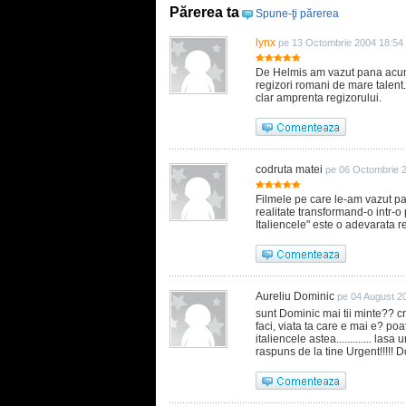
Părerea ta
Spune-ţi părerea
lynx
pe 13 Octombrie 2004 18:54
De Helmis am vazut pana acum d
regizori romani de mare talent.
clar amprenta regizorului.
codruta matei
pe 06 Octombrie 
Filmele pe care le-am vazut pa
realitate transformand-o intr-o
Italiencele" este o adevarata r
Aureliu Dominic
pe 04 August 2
sunt Dominic mai tii minte?? c
faci, viata ta care e mai e? po
italiencele astea............. la
raspuns de la tine Urgent!!!!! Do