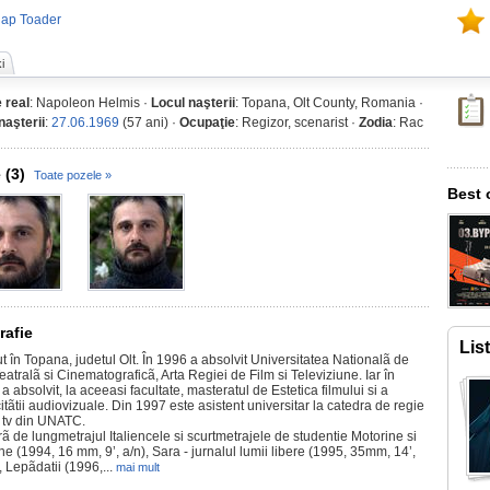
Nap Toader
i
 real
: Napoleon Helmis ·
Locul naşterii
: Topana, Olt County, Romania ·
naşterii
:
27.06.1969
(57 ani) ·
Ocupaţie
: Regizor, scenarist ·
Zodia
: Rac
 (3)
Toate pozele »
Best 
rafie
Lis
t în Topana, judetul Olt. În 1996 a absolvit Universitatea Nationalã de
eatralã si Cinematograficã, Arta Regiei de Film si Televiziune. Iar în
a absolvit, la aceeasi facultate, masteratul de Estetica filmului si a
itãtii audiovizuale. Din 1997 este asistent universitar la catedra de regie
i tv din UNATC.
rã de lungmetrajul Italiencele si scurtmetrajele de studentie Motorine si
e (1994, 16 mm, 9’, a/n), Sara - jurnalul lumii libere (1995, 35mm, 14’,
, Lepãdatii (1996,...
mai mult