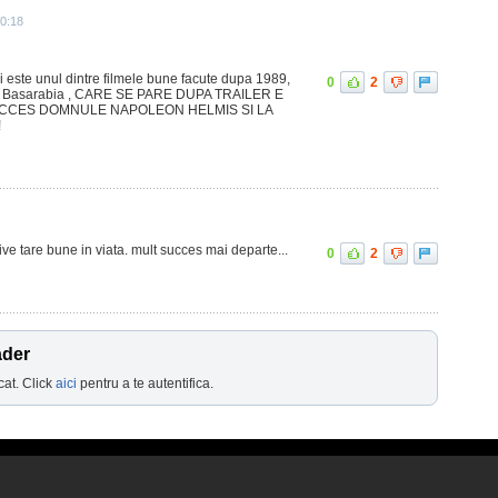
0:18
 si este unul dintre filmele bune facute dupa 1989,
0
2
 in Basarabia , CARE SE PARE DUPA TRAILER E
SUCCES DOMNULE NAPOLEON HELMIS SI LA
!
ve tare bune in viata. mult succes mai departe...
0
2
ader
cat. Click
aici
pentru a te autentifica.