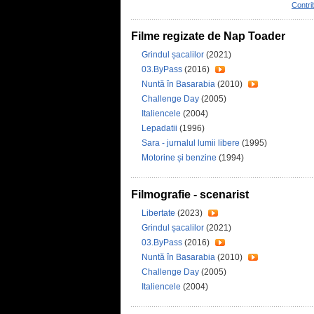
Contri
Filme regizate de Nap Toader
Grindul șacalilor
(2021)
03.ByPass
(2016)
Nuntă în Basarabia
(2010)
Challenge Day
(2005)
Italiencele
(2004)
Lepadatii
(1996)
Sara - jurnalul lumii libere
(1995)
Motorine și benzine
(1994)
Filmografie - scenarist
Libertate
(2023)
Grindul șacalilor
(2021)
03.ByPass
(2016)
Nuntă în Basarabia
(2010)
Challenge Day
(2005)
Italiencele
(2004)