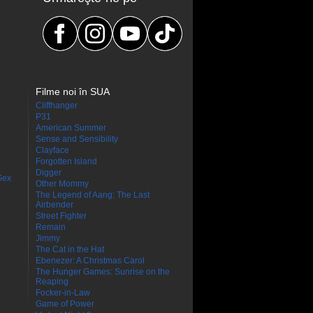
Filme noi în SUA
Cliffhanger
P31
American Summer
Sense and Sensibility
Clayface
Forgotten Island
Digger
Sex
Other Mommy
The Legend of Aang: The Last
Airbender
Street Fighter
Remain
Jimmy
The Cat in the Hat
Ebenezer: A Christmas Carol
The Hunger Games: Sunrise on the
Reaping
Focker-in-Law
Game of Power