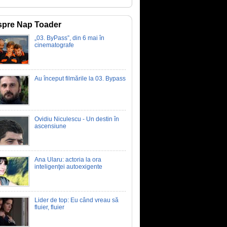
pre Nap Toader
„03. ByPass”, din 6 mai în
cinematografe
Au început filmările la 03. Bypass
Ovidiu Niculescu - Un destin în
ascensiune
Ana Ularu: actoria la ora
inteligenţei autoexigente
Lider de top: Eu când vreau să
fluier, fluier