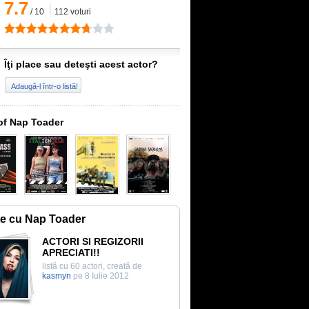
7.7
/
10
112
voturi
Îţi place sau deteşti acest actor?
Adaugă-l într-o listă!
of Nap Toader
te cu Nap Toader
ACTORI SI REGIZORII
APRECIATI!!
listă cu 60 actori, creată de
kasmyn
pe 8 Iulie 2012