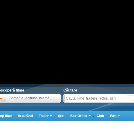
scoperă filme
Căutare
Comedie, acţiune, dramă, ...
mp liber
În curând
Trailer
Ştiri
Box Office
Club
Forum