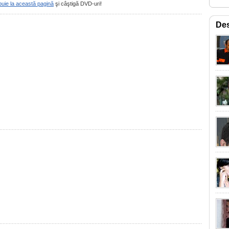
buie la această pagină
şi câştigă DVD-uri!
Des