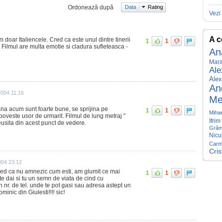
Ordonează după
Data
Rating
Vezi 
A c
oar Italiencele. Cred ca este unul dintre tinerii
1
1
 Filmul are multa emotie si cladura sufleteasca -
An
Mara
Ale
Alex
An
2004 11:16
Me
na acum sunt foarte bune, se sprijina pe
1
1
Mihae
 poveste usor de urmarit. Filmul de lung metraj "
Ifrim
eusita din acest punct de vedere.
Grăm
Nicu
Carm
Cris
004 23:12
red ca nu amnezic cum esti, am glumit ce mai
1
1
ate dai si tu un semn de viata de cind cu
sa un nr. de tel. unde te pot gasi sau adresa astept un
minic din Giulesti!!!! sic!