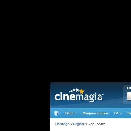
De
Filme
Program cinema
TV
Ti
Cinemagia
Regizori
Nap Toader
>
>