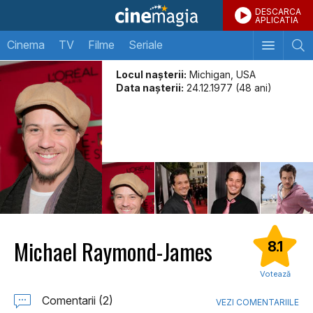
DESCARCA
APLICATIA
Cinema
TV
Filme
Seriale
Locul naşterii:
Michigan, USA
Data naşterii:
24.12.1977 (48 ani)
Michael Raymond-James
8.1
Votează
Comentarii (2)
VEZI COMENTARIILE