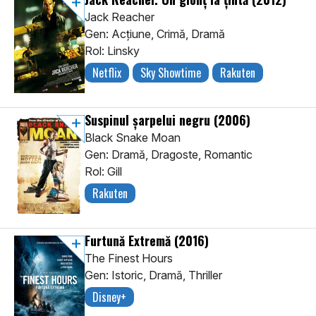
Jack Reacher
Gen: Acţiune, Crimă, Dramă
Rol: Linsky
Netflix
Sky Showtime
Rakuten
Suspinul șarpelui negru
(2006)
Black Snake Moan
Gen: Dramă, Dragoste, Romantic
Rol: Gill
Rakuten
Furtună Extremă
(2016)
The Finest Hours
Gen: Istoric, Dramă, Thriller
Disney+