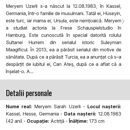
Meryem Uzerli s-a născut la 12.08.1983, în Kassel,
Germania, într-o familie de musulmani. Tatăl ei, Hüseyin,
este turc, iar mama ei, Ursula, este nemțoaică. Meryem
a studiat actoria la Frese Schauspielstudio în
Hamburg. Este cunoscută în special datorită rolului
Sultanei Hurrem din serialul istoric Suleyman
Maagificul. În 2013, ea a părăsit serialul din motive de
sănătate. După ce a părăsit Turcia, ea a anunțat că s–a
despărțit de iubitul ei, Can Ateș, după ce a aflat că a
înșelat-o. A...
Detalii personale
Nume real:
Meryem Sarah Uzerli -
Locul naşterii:
Kassel, Hesse, Germania -
Data naşterii:
12.08.1983
(42 ani) -
Ocupaţie:
Actriță -
Înălţime:
173 cm