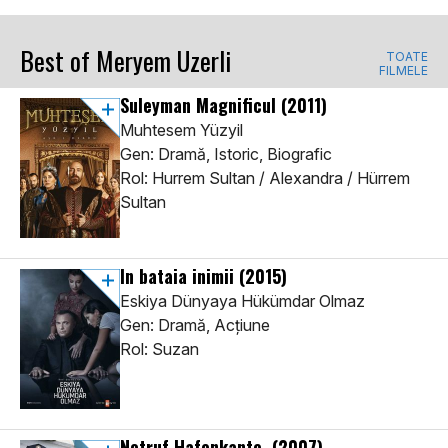
Best of Meryem Uzerli
TOATE
FILMELE
Suleyman Magnificul
(2011)
Muhtesem Yüzyil
Gen: Dramă, Istoric, Biografic
Rol: Hurrem Sultan / Alexandra / Hürrem
Sultan
In bataia inimii
(2015)
Eskiya Dünyaya Hükümdar Olmaz
Gen: Dramă, Acţiune
Rol: Suzan
Notruf Hafenkante
(2007)