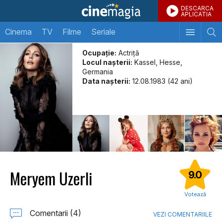
DESCARCA
APLICATIA
Cinema
TV
Filme
Seriale
Ocupație:
Actriță
Locul naşterii:
Kassel, Hesse,
Germania
Data naşterii:
12.08.1983 (42 ani)
Meryem Uzerli
9.0
Votează
Comentarii (4)
VEZI COMENTARIILE