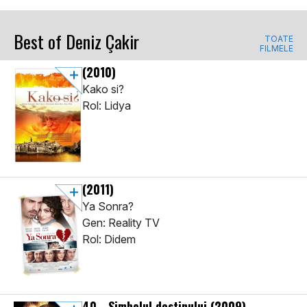
Best of Deniz Çakir
TOATE
FILMELE
(2010)
Kako si?
Rol: Lidya
(2011)
Ya Sonra?
Gen: Reality TV
Rol: Didem
40 - Simbolul destinului
(2009)