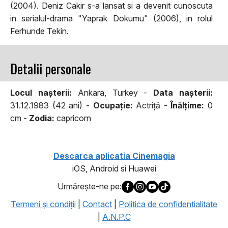
(2004). Deniz Cakir s-a lansat si a devenit cunoscuta
in serialul-drama "Yaprak Dokumu" (2006), in rolul
Ferhunde Tekin.
Detalii personale
Locul naşterii:
Ankara, Turkey -
Data naşterii:
31.12.1983 (42 ani) -
Ocupaţie:
Actriţă -
Înălţime:
0
cm -
Zodia:
capricorn
Descarca aplicatia Cinemagia
iOS, Android si Huawei
Urmăreşte-ne pe:
Termeni şi condiţii
|
Contact
|
Politica de confidentialitate
|
A.N.P.C