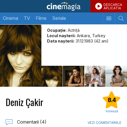
DESCARCA
APLICATIA
Cinema
TV
Filme
Seriale
Ocupație:
Actriţă
Locul naşterii:
Ankara, Turkey
Data naşterii:
31.12.1983 (42 ani)
Deniz Çakir
8.4
Votează
Comentarii (4)
VEZI COMENTARIILE