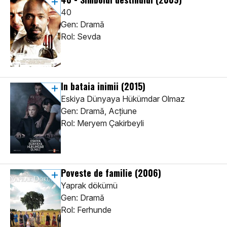
40
Gen: Dramă
Rol: Sevda
In bataia inimii
(2015)
Eskiya Dünyaya Hükümdar Olmaz
Gen: Dramă, Acţiune
Rol: Meryem Çakirbeyli
Poveste de familie
(2006)
Yaprak dökümü
Gen: Dramă
Rol: Ferhunde