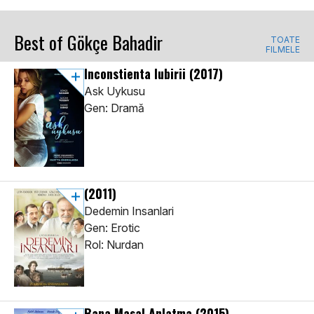
Best of Gökçe Bahadir
TOATE
FILMELE
Inconstienta Iubirii
(2017)
Ask Uykusu
Gen: Dramă
(2011)
Dedemin Insanlari
Gen: Erotic
Rol: Nurdan
Bana Masal Anlatma
(2015)