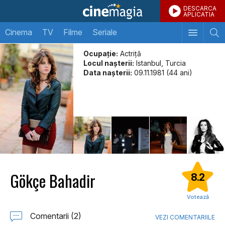
DESCARCA
APLICATIA
Cinema
TV
Filme
Seriale
Ocupație:
Actriţă
Locul naşterii:
Istanbul, Turcia
Data naşterii:
09.11.1981 (44 ani)
Gökçe Bahadir
8.2
Votează
Comentarii (2)
VEZI COMENTARIILE