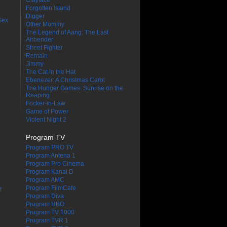
Clayface
Forgotten Island
Digger
Sex
Other Mommy
The Legend of Aang: The Last
Airbender
Street Fighter
Remain
Jimmy
The Cat in the Hat
Ebenezer: A Christmas Carol
The Hunger Games: Sunrise on the
Reaping
Focker-in-Law
Game of Power
Violent Night 2
Program TV
Program PRO TV
Program Antena 1
Program Pro Cinema
Program Kanal D
Program AMC
Program FilmCafe
f
Program Diva
Program HBO
Program TV 1000
Program TVR 1