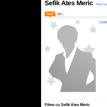
Sefik Ates Meric
Filme cu
Detalii
Wiki
Contri
Filme cu Sefik Ates Meric