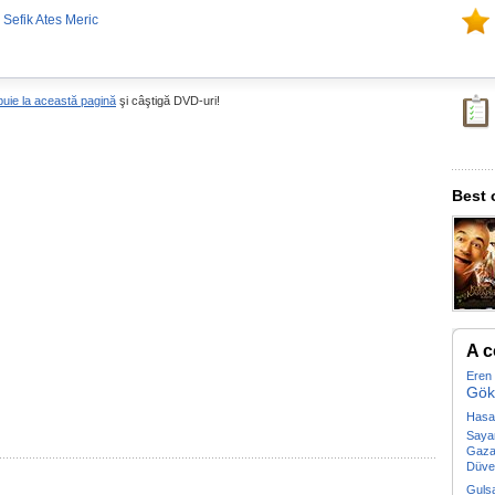
 Sefik Ates Meric
buie la această pagină
şi câştigă DVD-uri!
Best 
A c
Eren
Gök
Hasa
Saya
Gaza
Düve
Gulsa