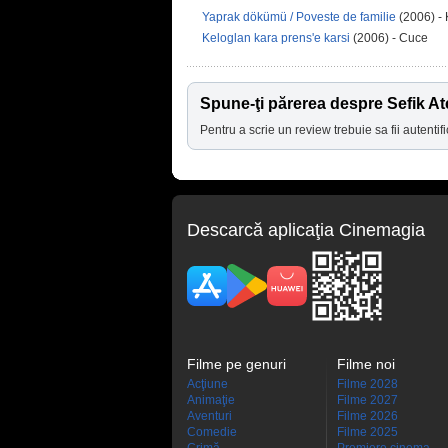
Yaprak dökümü / Poveste de familie
(2006) -
Keloglan kara prens'e karsi
(2006) - Cuce
Spune-ţi părerea despre Sefik At
Pentru a scrie un review trebuie sa fii autentifi
Descarcă aplicaţia Cinemagia
Filme pe genuri
Filme noi
Acţiune
Filme 2028
Animaţie
Filme 2027
Aventuri
Filme 2026
Comedie
Filme 2025