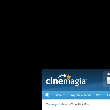
De
Filme
Program cinema
TV
Ti
Cinemagia
Actori
Sefik Ates Meric
>
>