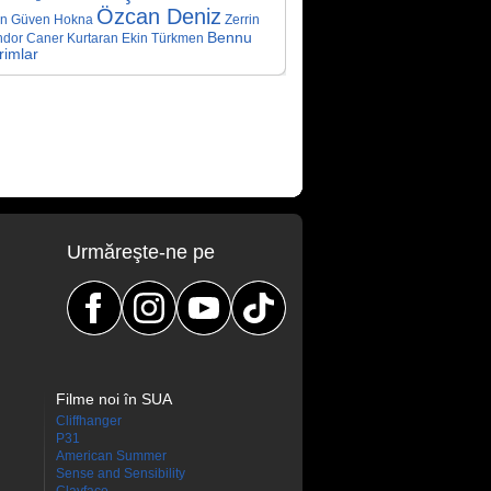
Özcan Deniz
ün
Güven Hokna
Zerrin
Bennu
ndor
Caner Kurtaran
Ekin Türkmen
irimlar
Urmăreşte-ne pe
Filme noi în SUA
Cliffhanger
P31
American Summer
Sense and Sensibility