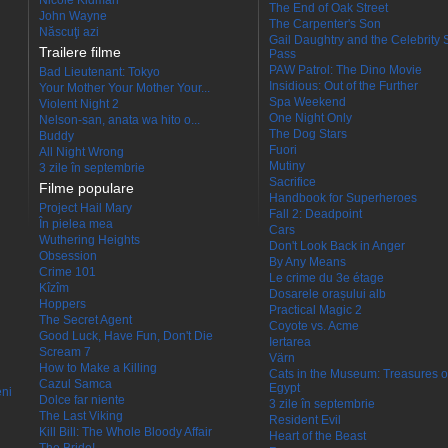
Nicole Kidman
The End of Oak Street
John Wayne
The Carpenter's Son
Născuţi azi
Gail Daughtry and the Celebrity 
Trailere filme
Pass
PAW Patrol: The Dino Movie
Bad Lieutenant: Tokyo
Insidious: Out of the Further
Your Mother Your Mother Your...
Spa Weekend
Violent Night 2
One Night Only
Nelson-san, anata wa hito o...
The Dog Stars
Buddy
Fuori
All Night Wrong
Mutiny
3 zile în septembrie
Sacrifice
Filme populare
Handbook for Superheroes
Project Hail Mary
Fall 2: Deadpoint
În pielea mea
Cars
Wuthering Heights
Don't Look Back in Anger
Obsession
By Any Means
Crime 101
Le crime du 3e étage
Kîzîm
Dosarele orașului alb
Hoppers
Practical Magic 2
The Secret Agent
Coyote vs. Acme
Good Luck, Have Fun, Don't Die
Iertarea
Scream 7
Värn
How to Make a Killing
Cats in the Museum: Treasures o
Cazul Samca
Egypt
eni
Dolce far niente
3 zile în septembrie
The Last Viking
Resident Evil
Kill Bill: The Whole Bloody Affair
Heart of the Beast