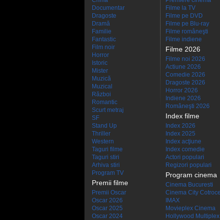
Crimă
Premiere cinema
Documentar
Filme la TV
Dragoste
Filme pe DVD
Dramă
Filme pe Blu-ray
Familie
Filme româneşti
Fantastic
Filme indiene
Film noir
Filme 2026
Horror
Filme noi 2026
Istoric
Actiune 2026
Mister
Comedie 2026
Muzică
Dragoste 2026
Muzical
Horror 2026
Război
Indiene 2026
Romantic
Româneşti 2026
Scurt metraj
Index filme
SF
Stand Up
Index 2026
Thriller
Index 2025
Western
Index acţiune
Taguri filme
Index comedie
Taguri stiri
Actori populari
Arhiva stiri
Regizori populari
Program TV
Program cinema
Premii filme
Cinema Bucuresti
Premii Oscar
Cinema City Cotroc
Oscar 2026
IMAX
Oscar 2025
Movieplex Cinema
Oscar 2024
Hollywood Multiplex