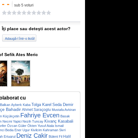
- -
sub 5 voturi
Îţi place sau deteşti acest actor?
Adaugă-l într-o listă!
of Sefik Ates Meric
olaborat cu
Tolga Karel
Seda Demir
 Balkan
Ayberk Kaba
çe Bahadir
Ahmet Saraçoglu
Mustafa Avkiran
Fahriye Evcen
n Küçükçetin
Basak
Kivanç Kasabali
n
Necmi Yapici
Nezih Tuncay
nfer Özcan
Güler Ökten
Yusuf Atala
Ismail
nci
Bedia Ener
Ugur Kivilcim
Kahraman Sivri
Deniz Çakir
Halil
h Ertugrul
Bülent Fil