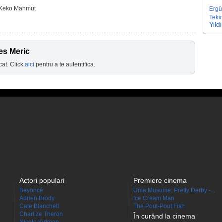
 Keko Mahmut
Erg
Teki
Yild
es Meric
cat. Click
aici
pentru a te autentifica.
Actori populari
Premiere cinema
Beyoncé
Uma Musume: Pretty Derby -...
Adrien Brody
Ice Cream Man
Cate Blanchett
The Pout-Pout Fish
Charlize Theron
În curând la cinema