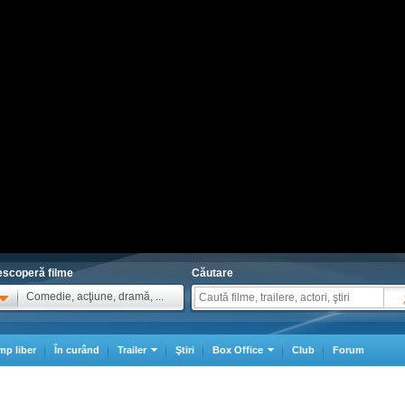
scoperă filme
Căutare
Comedie, acţiune, dramă, ...
mp liber
În curând
Trailer
Ştiri
Box Office
Club
Forum