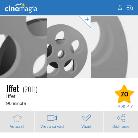
Iffet
(2011)
7.0
Iffet
90 minute
IMDB:
4.7
Votează
Vreau să văd
Văzut
Distribuie