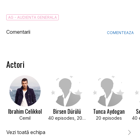
AG - AUDIENTA GENERALA
Comentarii
COMENTEAZA
Actori
Ibrahim Celikkol
Birsen Dürülü
Tunca Aydogan
S
Cemil
40 episodes, 2011-2012
20 episodes
Vezi toată echipa