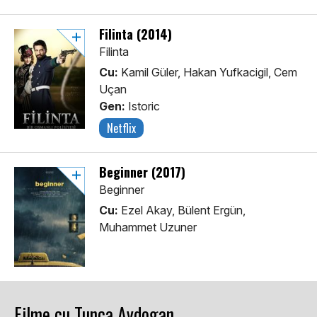
Filinta (2014)
Filinta
Cu:
Kamil Güler, Hakan Yufkacigil, Cem
Uçan
Gen:
Istoric
Netflix
Beginner (2017)
Beginner
Cu:
Ezel Akay, Bülent Ergün,
Muhammet Uzuner
Filme cu Tunca Aydogan