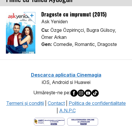
Dragoste cu imprumut (2015)
Ask Yeniden
Cu:
Özge Özpirinçci, Bugra Gülsoy,
Ömer Arkan
Gen:
Comedie, Romantic, Dragoste
Descarca aplicatia Cinemagia
iOS, Android si Huawei
Urmăreşte-ne pe:
Termeni şi condiţii
|
Contact
|
Politica de confidentialitate
|
A.N.P.C