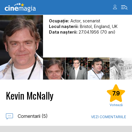
Ocupație:
Actor, scenarist
Locul naşterii:
Bristol, England, UK
Data naşterii:
27.04.1956 (70 ani)
Kevin McNally
7.9
Votează
Comentarii (5)
VEZI COMENTARIILE