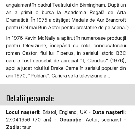
angajament în cadrul Teatrului din Birmingham. După un
an a primit o bursă la Academia Regală de Artă
Dramatică. În 1975 a câștigat Medalia de Aur Brancroft
pentru Cel mai Bun Actor pentru prestațiile de pe scenă.
In 1976 Kevin McNally a apărut în numeroase producții
pentru televiziune, începând cu rolul conducătorului
roman Castor, fiul lui Tiberius, în serialul istoric BBC
care a fost deosebit de apreciat "I, Claudius" (1976),
apoi a jucat rolul lui Drake Carne în serialul popular din
anii 1970, "Poldark". Cariera sa la televiziune a...
Detalii personale
Locul naşterii:
Bristol, England, UK -
Data naşterii:
27.04.1956 (70 ani) -
Ocupaţie:
Actor, scenarist -
Zodia:
taur