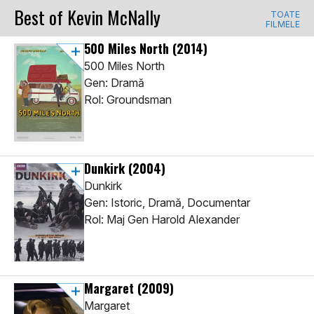
Best of Kevin McNally
TOATE
FILMELE
500 Miles North
(2014)
500 Miles North
Gen: Dramă
Rol: Groundsman
Dunkirk
(2004)
Dunkirk
Gen: Istoric, Dramă, Documentar
Rol: Maj Gen Harold Alexander
Margaret
(2009)
Margaret