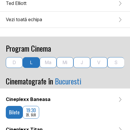
Ted Elliott
Vezi toată echipa
Program Cinema
D
L
Ma
Mi
J
V
S
Cinematografe în
Bucuresti
Cineplexx Baneasa
19:30
Bilete
2D, SUB
Cineplexx Titan