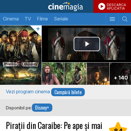
DESCARCA
APLICATIA
Cinema
TV
Filme
Seriale
+ 140
Cumpără bilete
Vezi program cinema
Disney+
Disponibil pe:
Pirații din Caraibe: Pe ape și mai