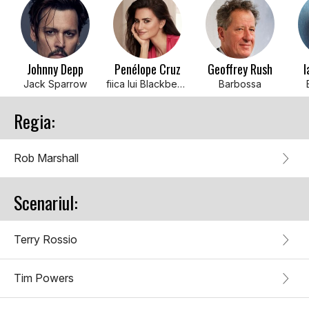
Johnny Depp
Penélope Cruz
Geoffrey Rush
I
Jack Sparrow
fiica lui Blackbeard
Barbossa
Regia:
Rob Marshall
Scenariul:
Terry Rossio
Tim Powers