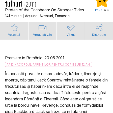
8.4
tulburi
(2011)
Pirates of the Caribbean: On Stranger Tides
IMDB:
6.6
141 minute | Acţiune, Aventuri, Fantastic
Votează
Vreau să văd
Văzut
Distribuie
Premiera în România: 20.05.2011
AP12 - ACORDUL PARINTILOR PENTRU COPIII SUB 12 ANI
În această poveste despre adevăr, trădare, tinerețe și
moarte, căpitanul Jack Sparrow reîntâlnește o femeie din
trecutul său și habar n-are dacă între ei se reaprinde
scânteia dragostei sau ea doar îl folosește pentru a găsi
legendara Fântână a Tinereții. Când este obligat să se
urce la bordul navei Revenge, condusă de formidabilul
pirat Blackbeard, Jack se trezește în fața unei