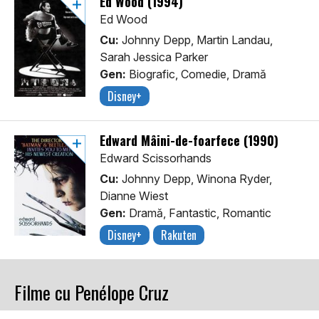
Ed Wood (1994)
Ed Wood
Cu:
Johnny Depp, Martin Landau,
Sarah Jessica Parker
Gen:
Biografic, Comedie, Dramă
Disney+
Edward Mâini-de-foarfece (1990)
Edward Scissorhands
Cu:
Johnny Depp, Winona Ryder,
Dianne Wiest
Gen:
Dramă, Fantastic, Romantic
Disney+
Rakuten
Filme cu Penélope Cruz