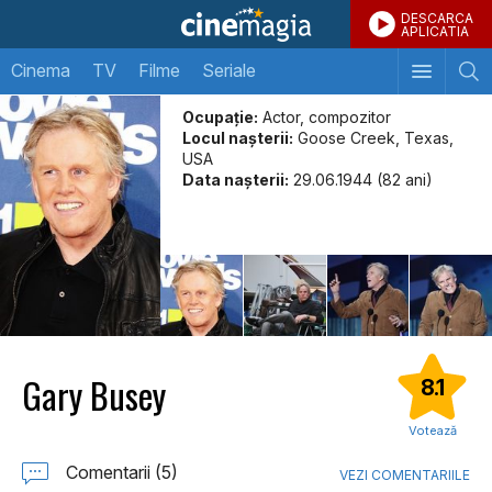
DESCARCA
APLICATIA
Cinema
TV
Filme
Seriale
Ocupație:
Actor, compozitor
Locul naşterii:
Goose Creek, Texas,
USA
Data naşterii:
29.06.1944 (82 ani)
Gary Busey
8.1
Votează
Comentarii (5)
VEZI COMENTARIILE