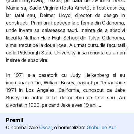
(acum Baytown), Texas, pe data de 29 iunie 1944.
Mama sa, Sadie Virginia (fosta Arnett), a fost casnica,
iar tatal sau, Delmer Lloyd, director de design in
constructii. Primii ani ii petrece la o ferma din Oklahoma,
unde invata sa calareasca tauri. Inainte de a absolvi
liceul la Nathan Hale High School din Tulsa, Oklahoma,
a mai trecut pe la doua licee. A urmat cursurile facultatii
de la Pittsburgh State University, insa renunta cu un an
inainte de absolvire.
In 1971 s-a casatorit cu Judy Helkenberg si au
impreuna un fiu, William Busey, nascut pe 15 ianuarie
1971 in Los Angeles, California, cunoscut ca Jake
Busey, un actor la fel de celebru ca tatal sau. Au
divortat in 1990, pe cand Jake avea 19 ani....
Premii
O nominalizare
Oscar
, o nominalizare
Globul de Aur