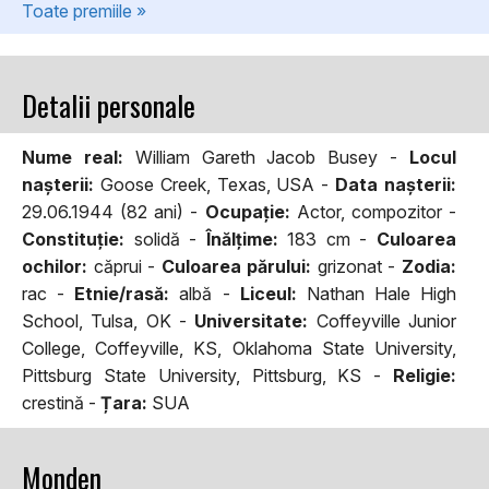
Toate premiile »
Detalii personale
Nume real:
William Gareth Jacob Busey -
Locul
naşterii:
Goose Creek, Texas, USA -
Data naşterii:
29.06.1944 (82 ani) -
Ocupaţie:
Actor, compozitor -
Constituţie:
solidă -
Înălţime:
183 cm -
Culoarea
ochilor:
căprui -
Culoarea părului:
grizonat -
Zodia:
rac -
Etnie/rasă:
albă -
Liceul:
Nathan Hale High
School, Tulsa, OK -
Universitate:
Coffeyville Junior
College, Coffeyville, KS, Oklahoma State University,
Pittsburg State University, Pittsburg, KS -
Religie:
crestină -
Țara:
SUA
Monden