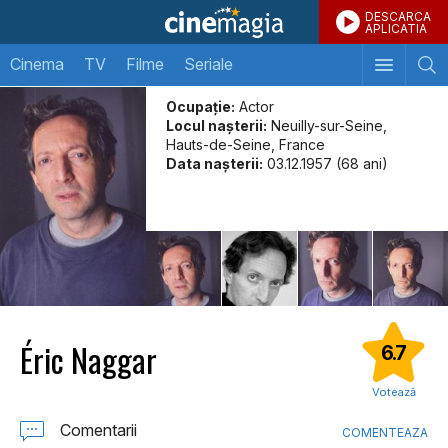
DESCARCA
APLICATIA
Cinema
TV
Filme
Seriale
Ocupație:
Actor
Locul naşterii:
Neuilly-sur-Seine,
Hauts-de-Seine, France
Data naşterii:
03.12.1957 (68 ani)
Éric Naggar
6.7
Votează
Comentarii
COMENTEAZA