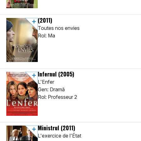
(2011)
Toutes nos envies
Rol: Ma
Infernul
(2005)
L'Enfer
Gen: Dramă
Rol: Professeur 2
Ministrul
(2011)
L'exercice de l'État