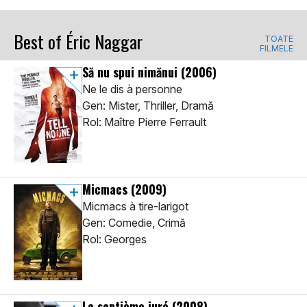
Best of Éric Naggar
TOATE
FILMELE
Să nu spui nimănui
(2006)
Ne le dis à personne
Gen: Mister, Thriller, Dramă
Rol: Maître Pierre Ferrault
Micmacs
(2009)
Micmacs à tire-larigot
Gen: Comedie, Crimă
Rol: Georges
Le septième juré
(2008)