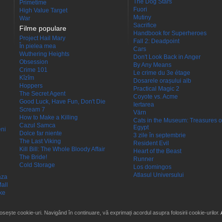
The Dog Stars
Primetime
Fuori
High Value Target
Mutiny
War
Sacrifice
Filme populare
Handbook for Superheroes
Project Hail Mary
Fall 2: Deadpoint
În pielea mea
Cars
Wuthering Heights
Don't Look Back in Anger
Obsession
By Any Means
Crime 101
Le crime du 3e étage
Kîzîm
Dosarele orașului alb
Hoppers
Practical Magic 2
The Secret Agent
Coyote vs. Acme
Good Luck, Have Fun, Don't Die
Iertarea
Scream 7
Värn
How to Make a Killing
Cats in the Museum: Treasures o
Cazul Samca
Egypt
eni
Dolce far niente
3 zile în septembrie
The Last Viking
Resident Evil
Kill Bill: The Whole Bloody Affair
Heart of the Beast
The Bride!
Runner
Cold Storage
Los domingos
Atlasul Universului
aza
all
ke
losește cookie-uri. Navigând în continuare, vă exprimați acordul asupra folosirii cookie-urilor.