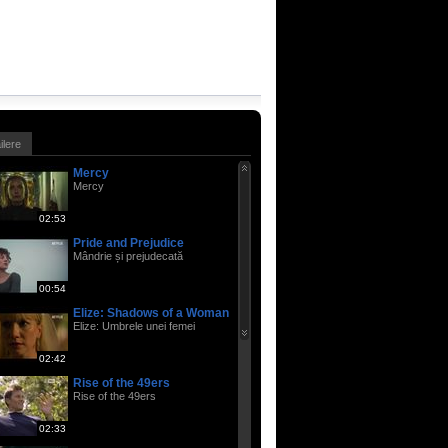
ailere
Mercy
Mercy
02:53
Pride and Prejudice
Mândrie și prejudecată
00:54
Elize: Shadows of a Woman
Elize: Umbrele unei femei
02:42
Rise of the 49ers
Rise of the 49ers
02:33