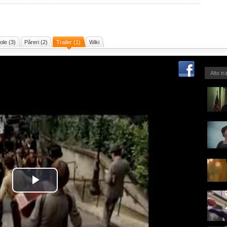
cole (3)
Păreri (2)
Trailer (1)
Wiki
Alte tr