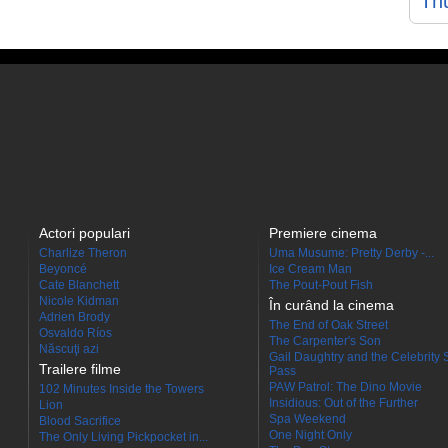
Th
Actori populari
Premiere cinema
Charlize Theron
Uma Musume: Pretty Derby -...
Beyoncé
Ice Cream Man
Cate Blanchett
The Pout-Pout Fish
Nicole Kidman
În curând la cinema
Adrien Brody
The End of Oak Street
Osvaldo Ríos
The Carpenter's Son
Născuţi azi
Gail Daughtry and the Celebrity 
Trailere filme
Pass
PAW Patrol: The Dino Movie
102 Minutes Inside the Towers
Insidious: Out of the Further
Lion
Spa Weekend
Blood Sacrifice
One Night Only
The Only Living Pickpocket in...