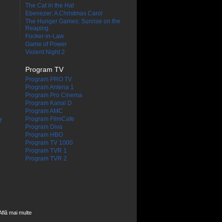
The Cat in the Hat
Ebenezer: A Christmas Carol
The Hunger Games: Sunrise on the
Reaping
Focker-in-Law
Game of Power
Violent Night 2
Program TV
Program PRO TV
Program Antena 1
Program Pro Cinema
Program Kanal D
Program AMC
Program FilmCafe
f
Program Diva
Program HBO
Program TV 1000
Program TVR 1
Program TVR 2
Află mai multe