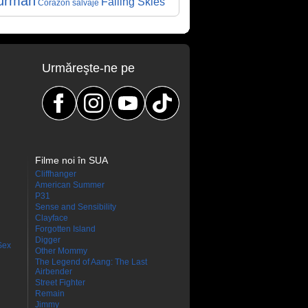
urman
Falling Skies
Corazón salvaje
Urmăreşte-ne pe
Filme noi în SUA
Cliffhanger
American Summer
P31
Sense and Sensibility
Clayface
Forgotten Island
Digger
Sex
Other Mommy
The Legend of Aang: The Last
Airbender
Street Fighter
Remain
Jimmy