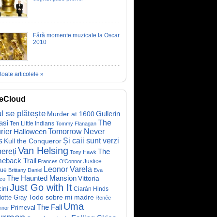
Fără momente muzicale la Oscar
2010
toate articolele »
eCloud
ul se plătește
Gullerin
Murder at 1600
asi
The
Ten Little Indians
Tommy Flanagan
rier
Halloween
Tomorrow Never
Și caii sunt verzi
s
Kull the Conqueror
Van Helsing
ereți
The
Tony Hawk
eback Trail
Justice
Frances O'Connor
Leonor Varela
ue
Brittany Daniel
Eva
The Haunted Mansion
Vittoria
co
Just Go with It
ini
Ciarán Hinds
Todo sobre mi madre
lotte Gray
Renée
Uma
The Fall
Primeval
nnor