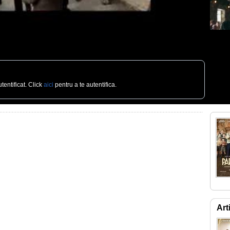
tentificat. Click
aici
pentru a te autentifica.
Art