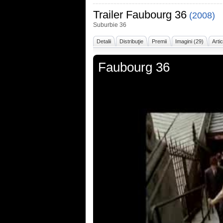
Trailer
Faubourg 36
(2008)
Suburbie 36
Detalii
Distribuţie
Premii
Imagini (29)
Arti
Faubourg 36