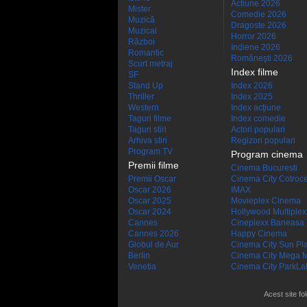
Actiune 2026
Mister
Comedie 2026
Muzică
Dragoste 2026
Muzical
Horror 2026
Război
Indiene 2026
Romantic
Româneşti 2026
Scurt metraj
Index filme
SF
Stand Up
Index 2026
Thriller
Index 2025
Western
Index acţiune
Taguri filme
Index comedie
Taguri stiri
Actori populari
Arhiva stiri
Regizori populari
Program TV
Program cinema
Premii filme
Cinema Bucuresti
Premii Oscar
Cinema City Cotroc
Oscar 2026
IMAX
Oscar 2025
Movieplex Cinema
Oscar 2024
Hollywood Multiplex
Cannes
Cineplexx Baneasa
Cannes 2026
Happy Cinema
Globul de Aur
Cinema City Sun Pl
Berlin
Cinema City Mega M
Venetia
Cinema City ParkLa
Acest site fo