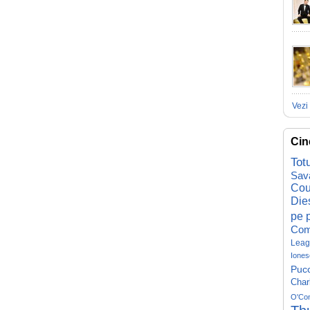
Vezi 
Cin
Tot
Sav
Cou
Die
pe p
Com
Leag
Iones
Pucc
Char
O'Co