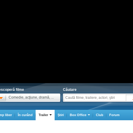
scoperă filme
Căutare
Comedie, acţiune, dramă, ...
mp liber
În curând
Trailer
Ştiri
Box Office
Club
Forum