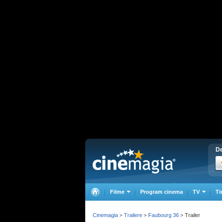
De
Filme
Program cinema
TV
Ti
Cinemagia
Trailere
Faubourg 36
Trailer
>
>
>