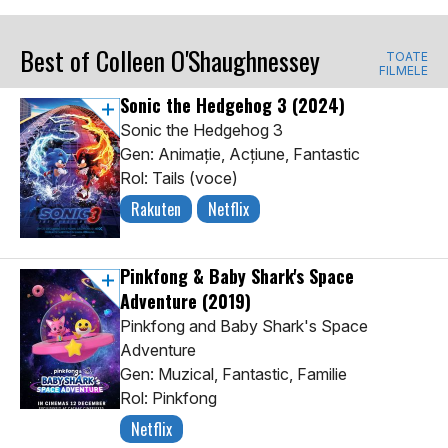
Best of Colleen O'Shaughnessey
TOATE
FILMELE
Sonic the Hedgehog 3
(2024)
Sonic the Hedgehog 3
Gen: Animaţie, Acţiune, Fantastic
Rol: Tails (voce)
Rakuten
Netflix
Pinkfong & Baby Shark's Space
Adventure
(2019)
Pinkfong and Baby Shark's Space
Adventure
Gen: Muzical, Fantastic, Familie
Rol: Pinkfong
Netflix