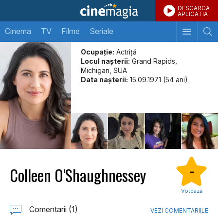
DESCARCA
APLICATIA
Cinema
TV
Filme
Seriale
Ocupație:
Actriță
Locul naşterii:
Grand Rapids,
Michigan, SUA
Data naşterii:
15.09.1971 (54 ani)
Colleen O'Shaughnessey
-
Votează
Comentarii (1)
VEZI COMENTARIILE