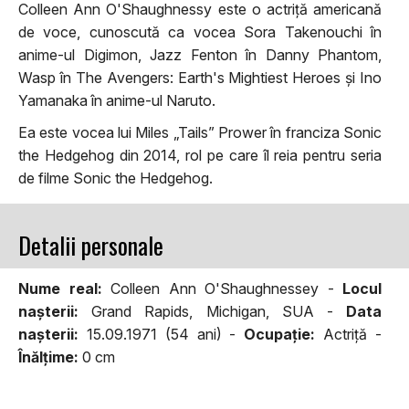
Colleen Ann O'Shaughnessy este o actriță americană
de voce, cunoscută ca vocea Sora Takenouchi în
anime-ul Digimon, Jazz Fenton în Danny Phantom,
Wasp în The Avengers: Earth's Mightiest Heroes și Ino
Yamanaka în anime-ul Naruto.
Ea este vocea lui Miles „Tails” Prower în franciza Sonic
the Hedgehog din 2014, rol pe care îl reia pentru seria
de filme Sonic the Hedgehog.
Detalii personale
Nume real:
Colleen Ann O'Shaughnessey -
Locul
naşterii:
Grand Rapids, Michigan, SUA -
Data
naşterii:
15.09.1971 (54 ani) -
Ocupaţie:
Actriță -
Înălţime:
0 cm