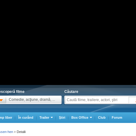
scoperă filme
Căutare
Comedie, acţiune, dramă, ...
mp liber
În curând
Trailer
Ştiri
Box Office
Club
Forum
ssen-hen
Detalii
>