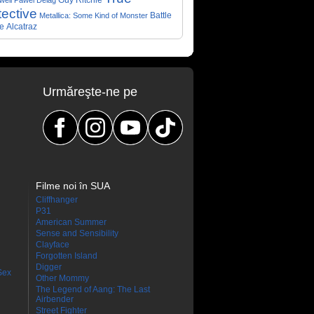
Guy Ritchie
well
Pawel Delag
ective
Metallica: Some Kind of Monster
Battle
e
Alcatraz
Urmăreşte-ne pe
Filme noi în SUA
Cliffhanger
P31
American Summer
Sense and Sensibility
Clayface
Forgotten Island
Digger
Sex
Other Mommy
The Legend of Aang: The Last
Airbender
Street Fighter