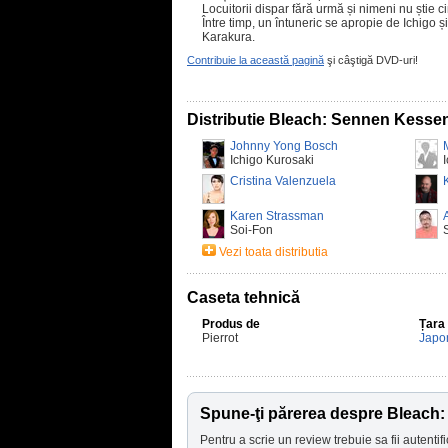
Locuitorii dispar fără urmă și nimeni nu știe ci
Între timp, un întuneric se apropie de Ichigo și
Karakura.
Contribuie la această pagină
şi câştigă DVD-uri!
Distributie Bleach: Sennen Kesse
Johnny Yong Bosch
Ichigo Kurosaki
Cristina Valenzuela
Karen Strassman
Soi-Fon
Vezi toata distributia
Caseta tehnică
Produs de
Țara
Pierrot
Japo
Spune-ţi părerea despre Bleach
Pentru a scrie un review trebuie sa fii autentifi