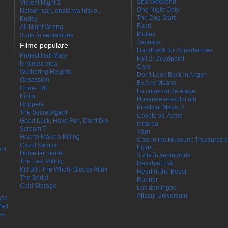
Spa Weekend
Violent Night 2
One Night Only
Nelson-san, anata wa hito o...
The Dog Stars
Buddy
Fuori
All Night Wrong
Mutiny
3 zile în septembrie
Sacrifice
Filme populare
Handbook for Superheroes
Project Hail Mary
Fall 2: Deadpoint
În pielea mea
Cars
Wuthering Heights
Don't Look Back in Anger
Obsession
By Any Means
Crime 101
Le crime du 3e étage
Kîzîm
Dosarele orașului alb
Hoppers
Practical Magic 2
The Secret Agent
Coyote vs. Acme
Good Luck, Have Fun, Don't Die
Iertarea
Scream 7
Värn
How to Make a Killing
Cats in the Museum: Treasures o
Cazul Samca
Egypt
eni
Dolce far niente
3 zile în septembrie
The Last Viking
Resident Evil
Kill Bill: The Whole Bloody Affair
Heart of the Beast
The Bride!
Runner
Cold Storage
Los domingos
Atlasul Universului
aza
all
ke