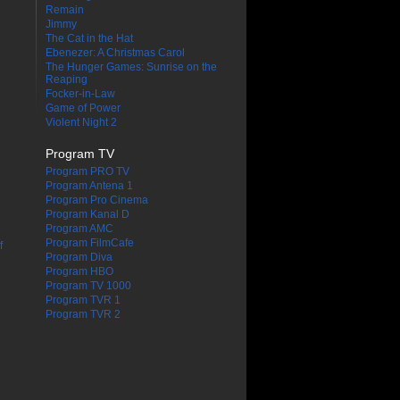
Remain
Jimmy
The Cat in the Hat
Ebenezer: A Christmas Carol
The Hunger Games: Sunrise on the
Reaping
Focker-in-Law
Game of Power
Violent Night 2
Program TV
Program PRO TV
Program Antena 1
Program Pro Cinema
Program Kanal D
Program AMC
Program FilmCafe
f
Program Diva
Program HBO
Program TV 1000
Program TVR 1
Program TVR 2