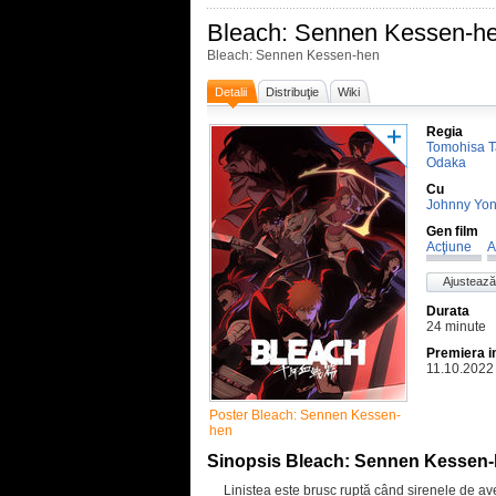
Bleach: Sennen Kessen-h
Bleach: Sennen Kessen-hen
Detalii
Distribuţie
Wiki
Regia
Tomohisa T
Odaka
Cu
Johnny Yo
Gen film
Acţiune
A
Ajustează
Durata
24 minute
Premiera i
11.10.2022
Poster Bleach: Sennen Kessen-
hen
Sinopsis Bleach: Sennen Kessen
Liniștea este brusc ruptă când sirenele de ave