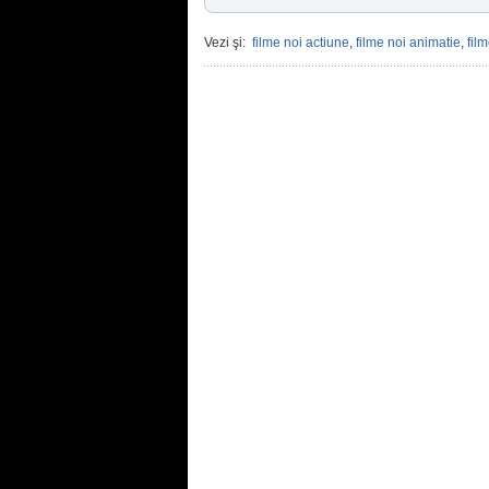
Vezi şi:
filme noi actiune
,
filme noi animatie
,
fil