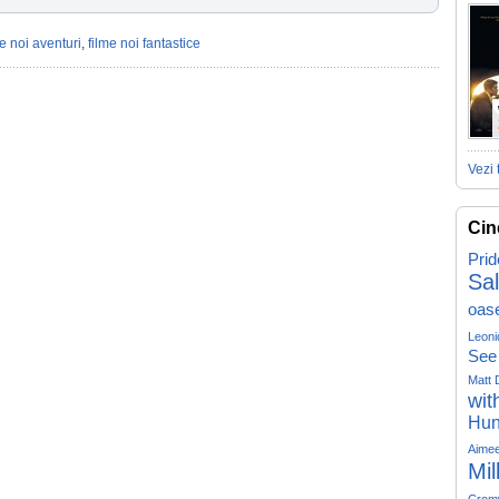
me noi aventuri
,
filme noi fantastice
Vezi 
Cin
Prid
Sa
oas
Leoni
See
Matt 
wit
Hun
Aime
Mil