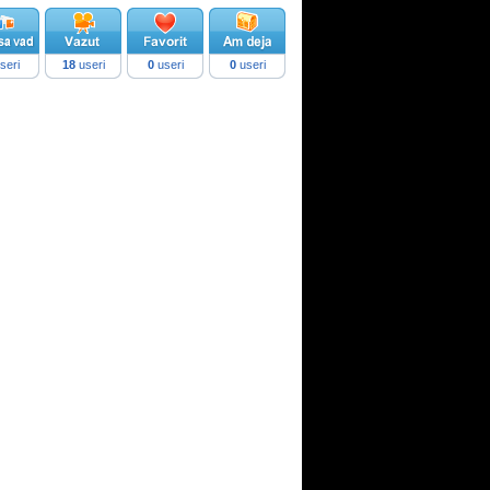
seri
18
useri
0
useri
0
useri