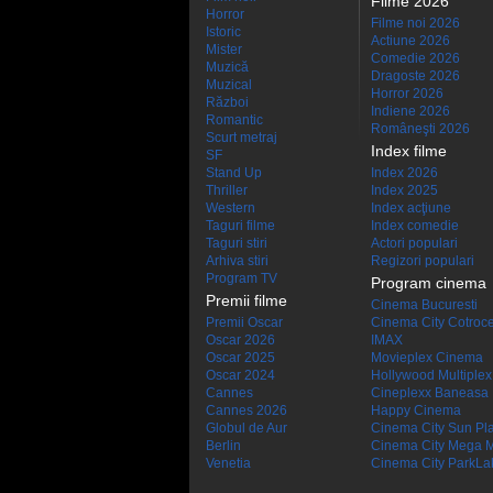
Filme 2026
Horror
Filme noi 2026
Istoric
Actiune 2026
Mister
Comedie 2026
Muzică
Dragoste 2026
Muzical
Horror 2026
Război
Indiene 2026
Romantic
Româneşti 2026
Scurt metraj
Index filme
SF
Stand Up
Index 2026
Thriller
Index 2025
Western
Index acţiune
Taguri filme
Index comedie
Taguri stiri
Actori populari
Arhiva stiri
Regizori populari
Program TV
Program cinema
Premii filme
Cinema Bucuresti
Premii Oscar
Cinema City Cotroc
Oscar 2026
IMAX
Oscar 2025
Movieplex Cinema
Oscar 2024
Hollywood Multiplex
Cannes
Cineplexx Baneasa
Cannes 2026
Happy Cinema
Globul de Aur
Cinema City Sun Pl
Berlin
Cinema City Mega M
Venetia
Cinema City ParkLa