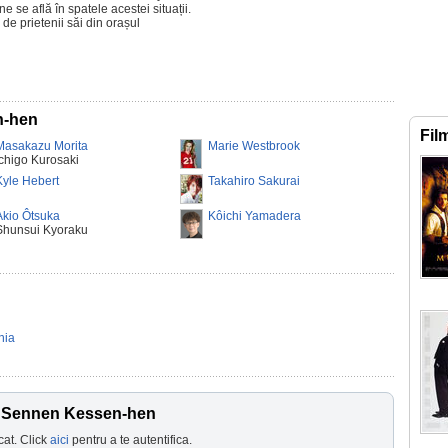
ne se află în spatele acestei situații.
 de prietenii săi din orașul
n-hen
Fil
Masakazu Morita
Marie Westbrook
Ichigo Kurosaki
Kyle Hebert
Takahiro Sakurai
Akio Ôtsuka
Kôichi Yamadera
Shunsui Kyoraku
nia
: Sennen Kessen-hen
cat. Click
aici
pentru a te autentifica.