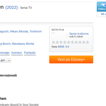
en
(2022)
- Serial TV
15
u
NOTA FILM
aguchi
,
Hikaru Murata
,
Yoshinori
- -
Spune-ţi părerea
sub 5 voturi
ng Bosch
,
Masakazu Morita
Nota
IMDB: 9.0
nimaţie
Aventuri
Fantastic
Vezi pe Disney+
 gen
nternațională
-hen
rtizare răsună în Soul Society.