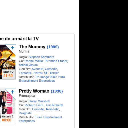
me de urmărit la TV
The Mummy
(1999)
Mumia
Regia:
Stephen Sommers
Cu:
Rachel Weisz
,
Brendan Fraser
,
Arnold Vosloo
Gen film:
Aventuri
,
Comedie
,
PRO TV
,
,
,
Fantastic
Horror
SF
Thriller
21:30
Distribuitor:
Ro Image 2000
,
Euro
Entertainment Enterprises
Pretty Woman
(1990)
Frumușica
Regia:
Garry Marshall
Cu:
Richard Gere
,
Julia Roberts
Gen film:
Comedie
,
Romantic
,
Dragoste
Antena 1
Distribuitor:
Euro Entertainment
00:00
Enterprises