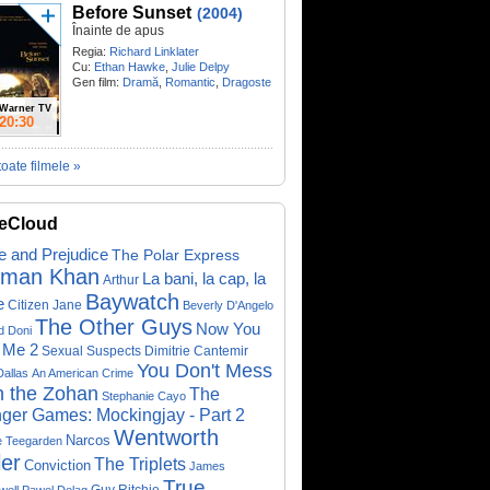
Before Sunset
(2004)
Înainte de apus
Regia:
Richard Linklater
Cu:
Ethan Hawke
,
Julie Delpy
Gen film:
Dramă
,
Romantic
,
Dragoste
Warner TV
20:30
toate filmele »
eCloud
e and Prejudice
The Polar Express
lman Khan
La bani, la cap, la
Arthur
Baywatch
e
Citizen Jane
Beverly D'Angelo
The Other Guys
Now You
d Doni
 Me 2
Sexual Suspects
Dimitrie Cantemir
You Don't Mess
Dallas
An American Crime
h the Zohan
The
Stephanie Cayo
ger Games: Mockingjay - Part 2
Wentworth
Narcos
e Teegarden
ler
The Triplets
Conviction
James
True