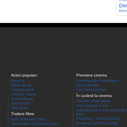
Crom
Det
Dron
Actori populari
Premiere cinema
Beyoncé
Uma Musume: Pretty Derby -...
Adrien Brody
Ice Cream Man
Cate Blanchett
The Pout-Pout Fish
Charlize Theron
În curând la cinema
Nicole Kidman
The End of Oak Street
John Wayne
The Carpenter's Son
Născuţi azi
Gail Daughtry and the Celebrity 
Trailere filme
Pass
PAW Patrol: The Dino Movie
Bad Lieutenant: Tokyo
Insidious: Out of the Further
Your Mother Your Mother Your...