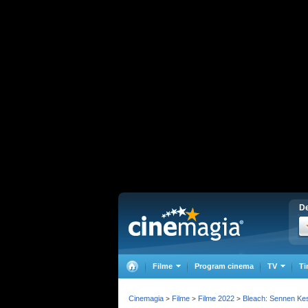
De
Filme
Program cinema
TV
Ti
Cinemagia
Filme
Filme 2022
Bleach: Sennen Ke
>
>
>