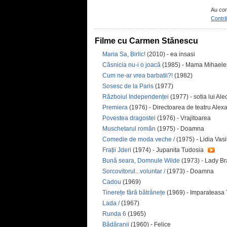
Au con
Contri
Filme cu Carmen Stănescu
Maria Sa, Birlic!
(2010) - ea insasi
Căsnicia nu-i o joacă
(1985) - Mama Mihaele
Cum ne-ar vrea barbatii?!
(1982)
Sosesc de la Paris
(1977)
Războiul Independenței
(1977) - sotia lui Ale
Premiera
(1976) - Directoarea de teatru Ale
Povestea dragostei
(1976) - Vrajitoarea
Muschetarul român
(1975) - Doamna
Comedie de moda veche /
(1975) - Lidia Vas
Frații Jderi
(1974) - Jupanita Tudosia
Bună seara, Domnule Wilde
(1973) - Lady Br
Sorcovitorul...voluntar /
(1973) - Doamna
Cadou
(1969)
Tinerețe fără bătrânețe
(1969) - Imparateasa T
Lada /
(1967)
Runda 6
(1965)
Bădăranii
(1960) - Felice