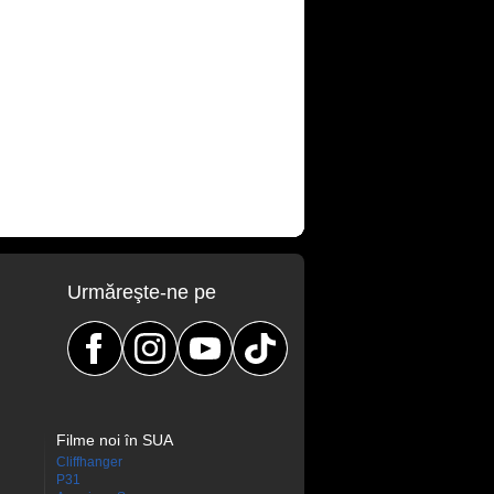
Urmăreşte-ne pe
Filme noi în SUA
Cliffhanger
P31