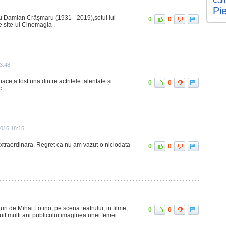
Căli
Pie
ru Damian Crâşmaru (1931 - 2019),sotul lui
0
0
 site-ul Cinemagia .
23:48
e,a fost una dintre actritele talentate și
0
0
c.
016 18:15
xtraordinara. Regret ca nu am vazut-o niciodata
0
0
ri de Mihai Fotino, pe scena teatrului, in filme,
0
0
it multi ani publicului imaginea unei femei