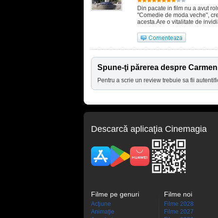
Din pacate in film nu a avut rol
"Comedie de moda veche", cred
acesta.Are o vitalitate de invidi
Spune-ţi părerea despre Carme
Pentru a scrie un review trebuie sa fii autentifi
Descarcă aplicaţia Cinemagia
Filme pe genuri
Filme noi
Acţiune
Filme 2028
Animaţie
Filme 2027