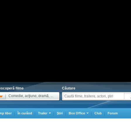
scoperă filme
Căutare
Comedie, acţiune, dramă, ...
mp liber
În curând
Trailer
Ştiri
Box Office
Club
Forum