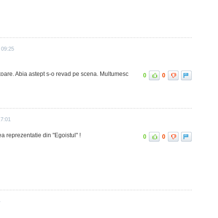
 09:25
toare. Abia astept s-o revad pe scena. Multumesc
0
0
17:01
 reprezentatie din "Egoistul" !
0
0
4