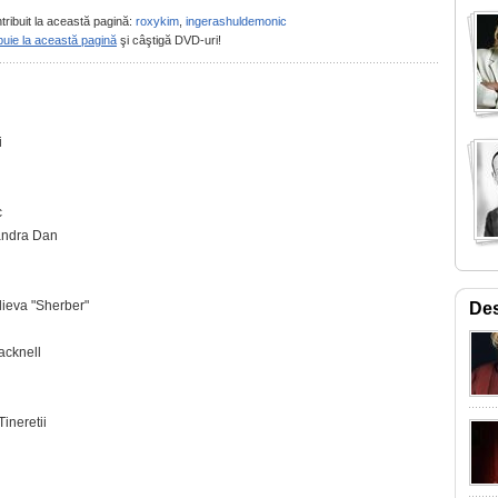
tribuit la această pagină:
roxykim
,
ingerashuldemonic
buie la această pagină
şi câştigă DVD-uri!
i
c
xandra Dan
ilieva "Sherber"
De
acknell
ineretii