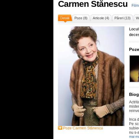
Carmen Stănescu
Fil
Detalii
Poze (8)
Articole (4)
Păreri (13)
Wi
Locul
deces
Poze
Biog
Actri
miste
reinve
Inca d
Pe sc
Poze Carmen Stănescu
subiec
nu s-a
mai mu