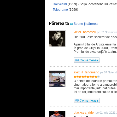
Doi vecini
(1959) - Soţia locotenentului Petre
Telegrame
(1959)
Părerea ta
Spune-ţi părerea
victor_homescu
pe 02 Noiembri
Din 2001 este societar de onoar
A primit titlul de Artistă emeri
în grad de Ofiţer in 2000, Prem
Premiul de excelenţă în teatru,
alex_il_fenomeno
pe 07 Noiemb
O actrita de teatru in primul r
cinematografie nu a avut probl
mai importante, intrucat putea 
fel de rol, indiferent cat de dific
blacksea_rider
pe 01 Iulie 2021 