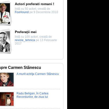
Actori preferati romani !
listă cu 50 actori, creată de
FoxHound
pe 9 Decembrie 2010
Preferații mei
listă cu 100 actori, creată de
revizie_tehnica
pe 13 Februarie
2017
spre Carmen Stănescu
A murit actriţa Carmen Stănescu
Radu Beligan, în Cartea
Recordurilor, de ziua lui