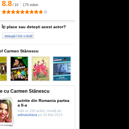
8.8
/
10
175
voturi
Îţi place sau deteşti acest actor?
Adaugă-l într-o listă!
of Carmen Stănescu
te cu Carmen Stănescu
actrite din Romania partea
a II-a
listă cu 100 actori, creată de
adinaiuliana
pe 24 Mai 2013