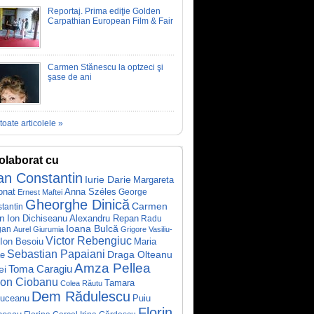
Reportaj. Prima ediţie Golden
Carpathian European Film & Fair
Carmen Stănescu la optzeci şi
şase de ani
toate articolele »
olaborat cu
an Constantin
Iurie Darie
Margareta
Anna Széles
onat
George
Ernest Maftei
Gheorghe Dinică
Carmen
tantin
in
Alexandru Repan
Ion Dichiseanu
Radu
Ioana Bulcă
gan
Aurel Giurumia
Grigore Vasiliu-
Victor Rebengiuc
Ion Besoiu
Maria
Sebastian Papaiani
ae
Draga Olteanu
Amza Pellea
Toma Caragiu
ei
rion Ciobanu
Tamara
Colea Răutu
Dem Rădulescu
iuceanu
Puiu
Florin