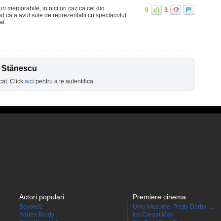
uri memorabile, in nici un caz ca cel din
0
3
 ca a avut sute de reprezentatii cu spectacolul
at.
n Stănescu
cat. Click
aici
pentru a te autentifica.
Actori populari
Premiere cinema
Beyoncé
Uma Musume: Pretty Derby -...
Adrien Brody
Ice Cream Man