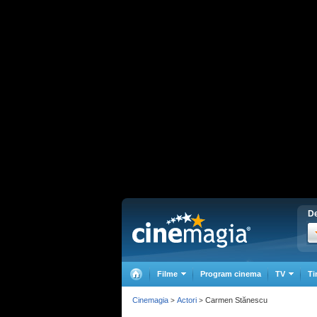
De
Filme
Program cinema
TV
Ti
Cinemagia
Actori
Carmen Stănescu
>
>