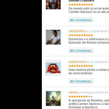
Damian Crâşmaru
De marele actor şi om de teat
Carmen Stanescu nu se stie pe
mitza2003ro
pe 12 Aprilie 2018 
Dumnezeu s-o odihneasca in pac
frumoase ale filmului romanes
balta67verde
pe 11 Decembrie 2
Nota maxima pentru o actrita e
pe scena teatrului.
stricted
pe 09 August 2016 14:44
In spectacole de Revelion, alatu
actrita Carmen Stanescu a daru
frumoase si talentul ei.