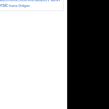
nescu
Florina Cercel
Irina Gărdescu
rsic
Ioana Drăgan