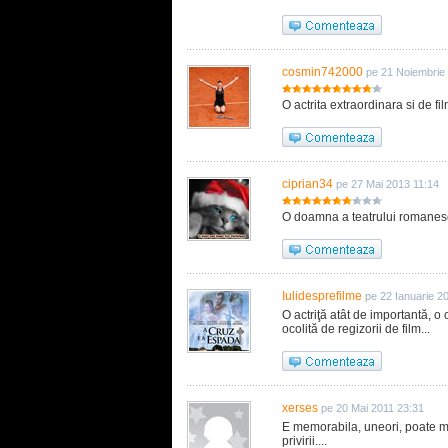
cosmin742000
pe 21 Noiembrie
O actrita extraordinara si de fil
ciprian34
pe 27 Mai 2013 11:14
O doamna a teatrului romanesc,
Iulidesprefilme
pe 22 Ianuarie 2
O actriţă atât de importantă, o
ocolită de regizorii de film...
xerses
pe 20 Mai 2011 23:31
E memorabila, uneori, poate mai
privirii....