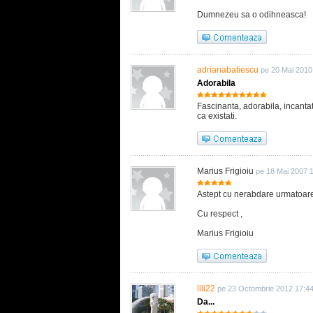
Dumnezeu sa o odihneasca!
adrianabatiescu
pe 20 Mai 2010
Adorabila
Fascinanta, adorabila, incanta
ca existati.
Marius Frigioiu
pe 18 Mai 2007 
Astept cu nerabdare urmatoarea
Cu respect ,
Marius Frigioiu
lili22
pe 23 Octombrie 2012 17:4
Da...