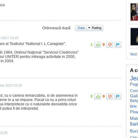
scu
Ordonează după
Data
Rating
e 2017 14:18
e al Teatrului “National I. L Caragiale".
1
0
tă în 1964, Ordinul Naţional "Serviciul Credincios"
Vezi 
iul UNITER pentru intreaga activitate in 2000,
 in 2004.
A c
Je
Pog
rie 2023 20:10
Cons
and, cu o cariera remarcabila, si de asemenea in
Gal
0
0
eme in a se impune. Pacat ca nu a prins roluri
Beli
sa interpreteze cu o naturalete deosebita orice
Birlic
il putea fi de interpretat.
Plo
Mat
Ila
Buc
13:28