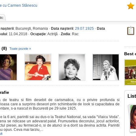
me cu Carmen Stănescu
ki
 naşterii
: Bucureşti, Romania ·
Data naşterii
:
29.07.1925
·
Data
ului
: 11.04.2018 ·
Ocupaţie
: Actriţă ·
Zodia
: Rac
 (8)
Toate pozele »
Best 
rafie
Lis
ta de teatru si film desebit de carismatica, cu o privire profunda si
rioasa care a surprins deseori prin schimbarile de look si capacitatea de
ntare, s-a nascut in Bucuresti pe 29 iulie 1925.
e la 6 ani, parintii sai au dus-o la Teatrul National, sa vada “Vlaicu Voda”.
ena se ridicase un adevarat palat. Frumusetea decorului, jocul actorilor,
tul piesei, au fermecat-o, si de atunci si-a dorit sa devina actrita. Parintii
u opus. Ceva mai tarziu,...
lt