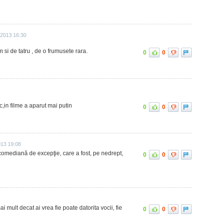
 2013 16:30
m si de tatru , de o frumusete rara.
0
0
in filme a aparut mai putin
0
0
013 19:08
 comediană de excepţie, care a fost, pe nedrept,
0
0
 mult decat ai vrea fie poate datorita vocii, fie
0
0