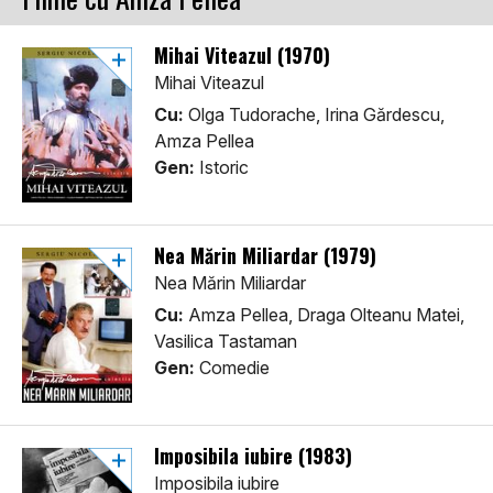
Mihai Viteazul (1970)
Mihai Viteazul
Cu:
Olga Tudorache, Irina Gărdescu,
Amza Pellea
Gen:
Istoric
Nea Mărin Miliardar (1979)
Nea Mărin Miliardar
Cu:
Amza Pellea, Draga Olteanu Matei,
Vasilica Tastaman
Gen:
Comedie
Imposibila iubire (1983)
Imposibila iubire