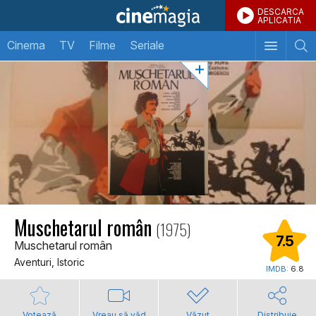
DESCARCA
APLICATIA
Cinema
TV
Filme
Seriale
Muschetarul român
(1975)
7.5
Muschetarul român
Aventuri, Istoric
IMDB:
6.8
Votează
Vreau să văd
Văzut
Distribuie