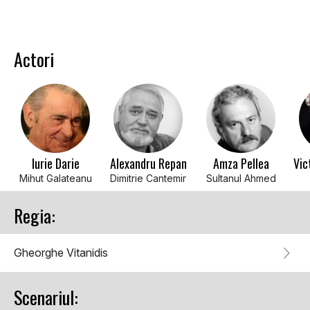
Actori
Iurie Darie
Alexandru Repan
Amza Pellea
Vic
Mihut Galateanu
Dimitrie Cantemir
Sultanul Ahmed
Regia:
Gheorghe Vitanidis
Scenariul: