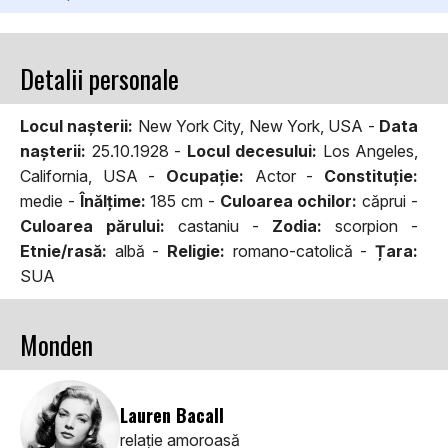
Detalii personale
Locul naşterii:
New York City, New York, USA -
Data
naşterii:
25.10.1928 -
Locul decesului:
Los Angeles,
California, USA -
Ocupaţie:
Actor -
Constituţie:
medie -
Înălţime:
185 cm -
Culoarea ochilor:
căprui -
Culoarea părului:
castaniu -
Zodia:
scorpion -
Etnie/rasă:
albă -
Religie:
romano-catolică -
Țara:
SUA
Monden
Lauren Bacall
relaţie amoroasă