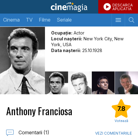
DESCARCA
APLICATIA
Cinema
TV
Filme
Seriale
Ocupație:
Actor
Locul naşterii:
New York City, New
York, USA
Data naşterii:
25.10.1928
Anthony Franciosa
7.8
Votează
Comentarii (1)
VEZI COMENTARIILE