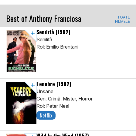
Best of Anthony Franciosa
TOATE
FILMELE
Senilità
(1962)
Senilità
Rol: Emilio Brentani
Tenebre
(1982)
Unsane
Gen: Crimă, Mister, Horror
Rol: Peter Neal
Netflix
Wild Is the Wind
(1957)