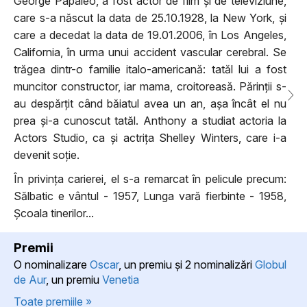
George Papaleo, a fost actor de film și de televiziune,
care s-a născut la data de 25.10.1928, la New York, și
care a decedat la data de 19.01.2006, în Los Angeles,
California, în urma unui accident vascular cerebral. Se
trăgea dintr-o familie italo-americană: tatăl lui a fost
muncitor constructor, iar mama, croitoreasă. Părinții s-
au despărțit când băiatul avea un an, așa încât el nu
prea și-a cunoscut tatăl. Anthony a studiat actoria la
Actors Studio, ca și actrița Shelley Winters, care i-a
devenit soție.
În privința carierei, el s-a remarcat în pelicule precum:
Sălbatic e vântul - 1957, Lunga vară fierbinte - 1958,
Școala tinerilor...
Premii
O nominalizare
Oscar
, un premiu şi 2 nominalizări
Globul
de Aur
, un premiu
Venetia
Toate premiile »