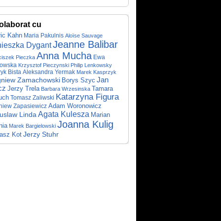
olaborat cu
ic Kahn
Maria Pakulnis
Aloïse Sauvage
Jeanne Balibar
ieszka Dygant
Anna Mucha
ciszek Pieczka
Ewa
kowska
Krzysztof Pieczynski
Philip Lenkowsky
yk Bista
Aleksandra Yermak
Marek Kasprzyk
Jan
gniew Zamachowski
Borys Szyc
cz
Jerzy Trela
Tamara
Barbara Wrzesinska
Katarzyna Figura
uch
Tomasz Zaliwski
Adam Woronowicz
niew Zapasiewicz
Agata Kulesza
uslaw Linda
Marian
Joanna Kulig
nia
Marek Bargielowski
Jerzy Stuhr
asz Kot