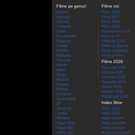
Filme pe genuri
Filme noi
Acţiune
Filme 2028
Animaţie
Filme 2027
Aventuri
Filme 2026
Comedie
Filme 2025
Crimă
Premiere cinema
Documentar
Filme la TV
Dragoste
Filme pe DVD
Dramă
Filme pe Blu-ray
Familie
Filme româneşti
Fantastic
Filme indiene
Film noir
Filme 2026
Horror
Filme noi 2026
Istoric
Actiune 2026
Mister
Comedie 2026
Muzică
Dragoste 2026
Muzical
Horror 2026
Război
Indiene 2026
Romantic
Româneşti 2026
Scurt metraj
Index filme
SF
Stand Up
Index 2026
Thriller
Index 2025
Western
Index acţiune
Taguri filme
Index comedie
Taguri stiri
Actori populari
Arhiva stiri
Regizori populari