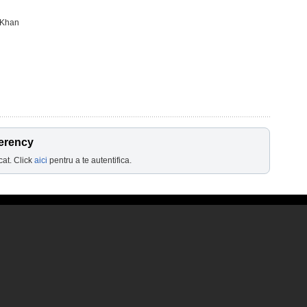
 Khan
erency
cat. Click
aici
pentru a te autentifica.