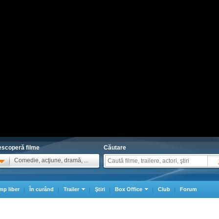
scoperă filme
Căutare
Comedie, acţiune, dramă, ...
mp liber
În curând
Trailer
Ştiri
Box Office
Club
Forum