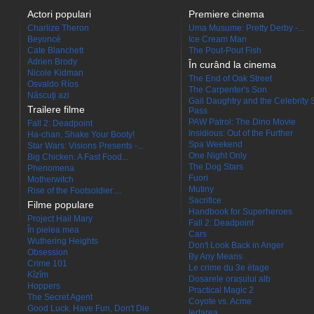
Actori populari
Premiere cinema
Charlize Theron
Uma Musume: Pretty Derby -...
Beyoncé
Ice Cream Man
Cate Blanchett
The Pout-Pout Fish
Adrien Brody
În curând la cinema
Nicole Kidman
The End of Oak Street
Osvaldo Ríos
The Carpenter's Son
Născuţi azi
Gail Daughtry and the Celebrity 
Trailere filme
Pass
PAW Patrol: The Dino Movie
Fall 2: Deadpoint
Insidious: Out of the Further
Ha-chan, Shake Your Booty!
Spa Weekend
Star Wars: Visions Presents -...
One Night Only
Big Chicken: A Fast Food...
The Dog Stars
Phenomena
Fuori
Motherwitch
Mutiny
Rise of the Footsoldier:...
Sacrifice
Filme populare
Handbook for Superheroes
Project Hail Mary
Fall 2: Deadpoint
În pielea mea
Cars
Wuthering Heights
Don't Look Back in Anger
Obsession
By Any Means
Crime 101
Le crime du 3e étage
Kîzîm
Dosarele orașului alb
Hoppers
Practical Magic 2
The Secret Agent
Coyote vs. Acme
Good Luck, Have Fun, Don't Die
Iertarea