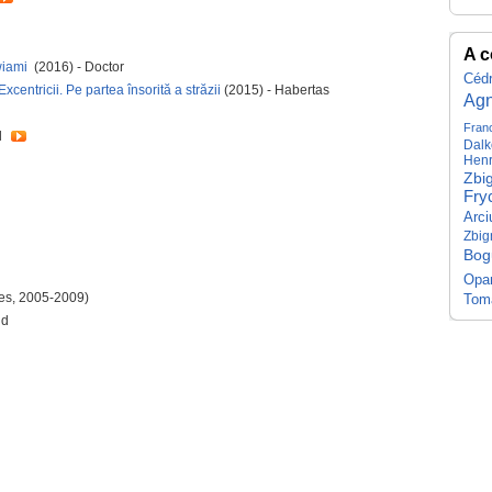
A c
zwiami
(2016) - Doctor
Cédr
Excentricii. Pe partea însorită a străzii
(2015) - Habertas
Agn
Fran
l
Dal
Henr
Zbi
Fry
Arci
Zbig
Bog
Opa
es, 2005-2009)
Tom
nd