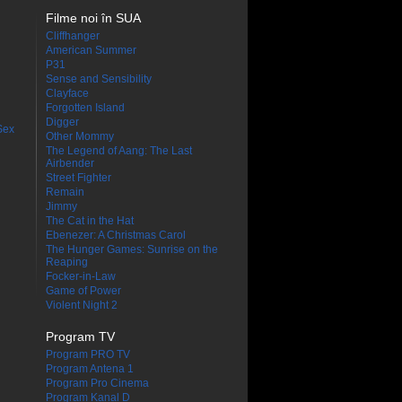
Filme noi în SUA
Cliffhanger
American Summer
P31
Sense and Sensibility
Clayface
Forgotten Island
Digger
Sex
Other Mommy
The Legend of Aang: The Last
Airbender
Street Fighter
Remain
Jimmy
The Cat in the Hat
Ebenezer: A Christmas Carol
The Hunger Games: Sunrise on the
Reaping
Focker-in-Law
Game of Power
Violent Night 2
Program TV
Program PRO TV
Program Antena 1
Program Pro Cinema
Program Kanal D