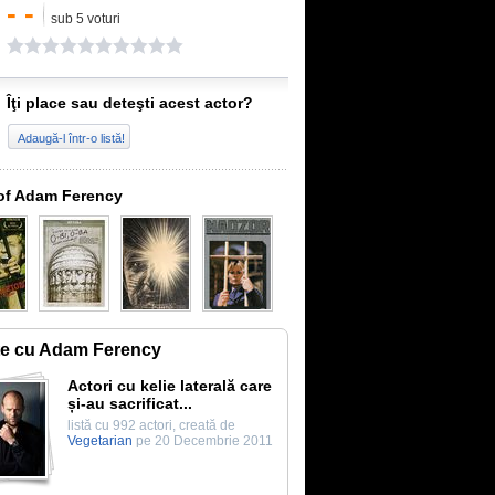
- -
sub 5 voturi
Îţi place sau deteşti acest actor?
Adaugă-l într-o listă!
of Adam Ferency
te cu Adam Ferency
Actori cu kelie laterală care
și-au sacrificat...
listă cu 992 actori, creată de
Vegetarian
pe 20 Decembrie 2011