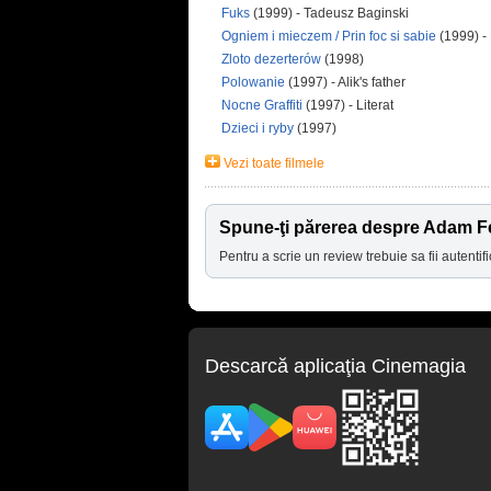
Fuks
(1999) - Tadeusz Baginski
Ogniem i mieczem / Prin foc si sabie
(1999) -
Zloto dezerterów
(1998)
Polowanie
(1997) - Alik's father
Nocne Graffiti
(1997) - Literat
Dzieci i ryby
(1997)
Vezi toate filmele
Spune-ţi părerea despre Adam F
Pentru a scrie un review trebuie sa fii autentifi
Descarcă aplicaţia Cinemagia