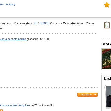
dam Ferency
 naşterii
: ·
Data naşterii
:
23.10.2013
(12 ani) ·
Ocupaţie
: Actor ·
Zodia
:
tă
buie la această pagină
şi câştigă DVD-uri!
Best 
Lis
Vezi filme
 și cavalerii templieri
(2023) - Gromillo