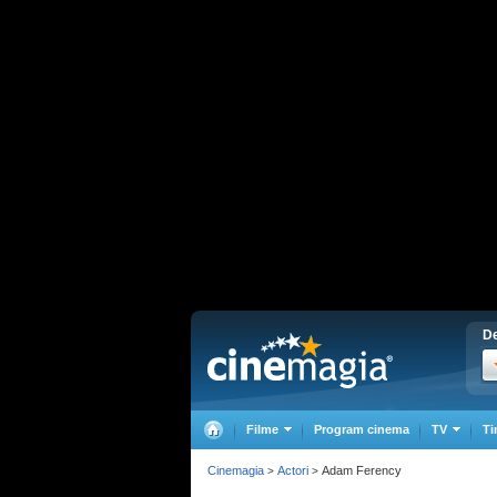
De
Filme
Program cinema
TV
Ti
Cinemagia
Actori
Adam Ferency
>
>