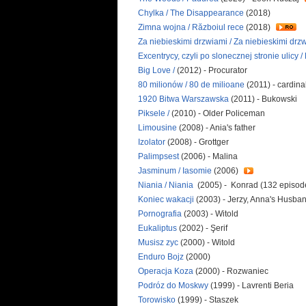
Chylka / The Disappearance
(2018)
Zimna wojna / Războiul rece
(2018)
Za niebieskimi drzwiami / Za niebieskimi dr
Excentrycy, czyli po slonecznej stronie ulicy / 
Big Love /
(2012) - Procurator
80 milionów / 80 de milioane
(2011) - cardina
1920 Bitwa Warszawska
(2011) - Bukowski
Piksele /
(2010) - Older Policeman
Limousine
(2008) - Ania's father
Izolator
(2008) - Grottger
Palimpsest
(2006) - Malina
Jasminum / Iasomie
(2006)
Niania / Niania
(2005) - Konrad (132 episod
Koniec wakacji
(2003) - Jerzy, Anna's Husba
Pornografia
(2003) - Witold
Eukaliptus
(2002) - Şerif
Musisz zyc
(2000) - Witold
Enduro Bojz
(2000)
Operacja Koza
(2000) - Rozwaniec
Podróz do Moskwy
(1999) - Lavrenti Beria
Torowisko
(1999) - Staszek