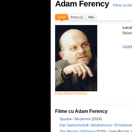
Adam Ferency
Filme cu A
Detalii
Poze (1)
Wiki
Locul
Balan
Contri
Poza Adam Ferency
Filme cu Adam Ferency
Spadek / Moștenire
(2024)
Pan Samochodzik i templariusze / Dl Automobil
The Woods / Pădurea
(2020) - Leon Ruczaj