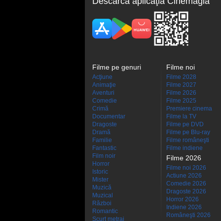
Descarcă aplicaţia Cinemagia
Filme pe genuri
Filme noi
Acţiune
Filme 2028
Animaţie
Filme 2027
Aventuri
Filme 2026
Comedie
Filme 2025
Crimă
Premiere cinema
Documentar
Filme la TV
Dragoste
Filme pe DVD
Dramă
Filme pe Blu-ray
Familie
Filme româneşti
Fantastic
Filme indiene
Film noir
Filme 2026
Horror
Filme noi 2026
Istoric
Actiune 2026
Mister
Comedie 2026
Muzică
Dragoste 2026
Muzical
Horror 2026
Război
Indiene 2026
Romantic
Româneşti 2026
Scurt metraj