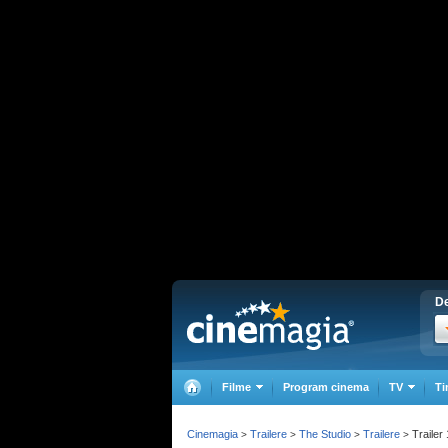
De
Filme
Program cinema
TV
Ti
Cinemagia
Trailere
The Studio
Trailere
Trailer 
>
>
>
>