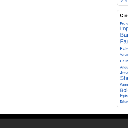
Vezi 
Cin
Petri
Imp
Ba
Fa
Rail
Veron
Căli
Angu
Jess
Sh
Won
Bol
Epis
Edis