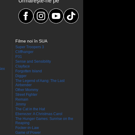
Urmăreşte-ne pe
Filme noi în SUA
Super Troopers 3
Cliffhanger
P31
Sense and Sensibility
Clayface
Sex
Forgotten Island
Digger
The Legend of Aang: The Last
Airbender
Other Mommy
Street Fighter
Remain
Jimmy
The Cat in the Hat
Ebenezer: A Christmas Carol
The Hunger Games: Sunrise on the
Reaping
Focker-in-Law
Game of Power