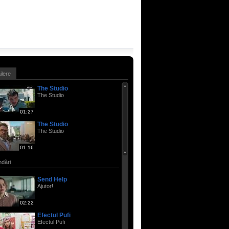
ailere
The Studio
The Studio
01:27
The Studio
The Studio
01:16
dări
Send Help
Ajutor!
02:22
Efectul Pufi
Efectul Pufi