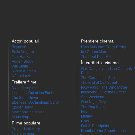
Actori populari
Premiere cinema
Beyoncé
Uma Musume: Pretty Derby -...
Sofía Vergara
Ice Cream Man
Tom Hanks
The Pout-Pout Fish
Adrien Brody
În curând la cinema
Will Smith
Gail Daughtry and the Celebrity 
Nicole Kidman
Pass
Născuţi azi
The Carpenter's Son
Trailere filme
The End of Oak Street
PAW Patrol: The Dino Movie
3 zile în septembrie
Insidious: Out of the Further
Insidious: Out of the Further
Spa Weekend
The Stunt Driver
One Night Only
Ebenezer: A Christmas Carol
The Dog Stars
Spider Island
Fuori
Matchbox the Movie
Mutiny
Mousetrap
Cars
Filme populare
Fall 2: Deadpoint
Project Hail Mary
Handbook for Superheroes
În pielea mea