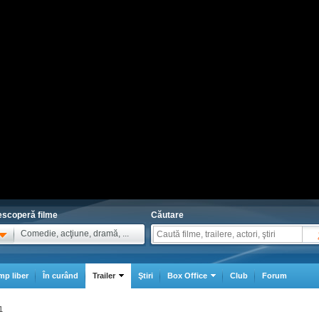
scoperă filme
Căutare
Comedie, acţiune, dramă, ...
mp liber
În curând
Trailer
Ştiri
Box Office
Club
Forum
1