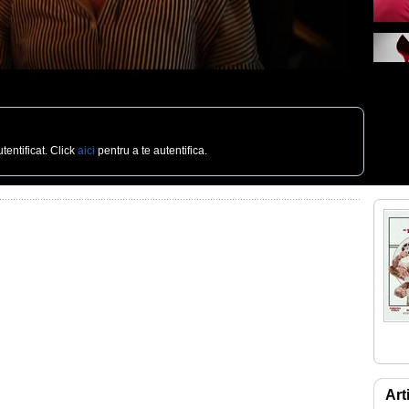
tentificat. Click
aici
pentru a te autentifica.
Art