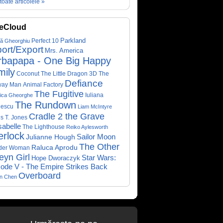
toate articolele »
eCloud
Parkland
Perfect 10
că Gheorghiu
ort/Export
Mrs. America
rbapapa - One Big Happy
mily
Coconut The Little Dragon 3D
The
Defiance
way Man
Animal Factory
The Fugitive
Iuliana
ica Gheorghe
The Rundown
nescu
Liam McIntyre
Cradle 2 the Grave
s T. Jones
abelle
The Lighthouse
Reiko Aylesworth
erlock
Sailor Moon
Julianne Hough
The Other
Raluca Aprodu
der Woman
eyn Girl
Star Wars:
Hope Dworaczyk
ode V - The Empire Strikes Back
Overboard
on Chen