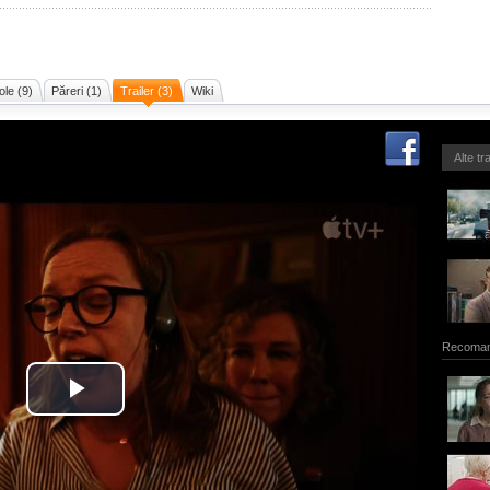
ole (9)
Păreri (1)
Trailer (3)
Wiki
Alte tr
Recoman