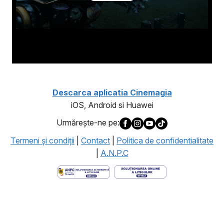
Descarca aplicatia Cinemagia
iOS, Android si Huawei
Urmăreşte-ne pe:
Termeni şi condiţii
|
Contact
|
Politica de confidentialitate
|
A.N.P.C