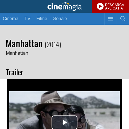
DESCARCA
APLICATIA
Cinema
TV
Filme
Seriale
Manhattan
(2014)
Manhattan
Trailer