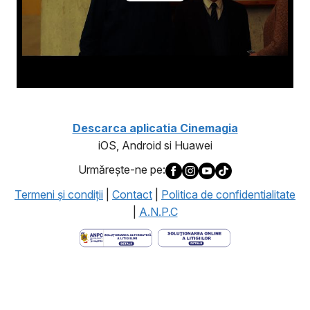
Descarca aplicatia Cinemagia
iOS, Android si Huawei
Urmăreşte-ne pe:
Termeni şi condiţii
|
Contact
|
Politica de confidentialitate
|
A.N.P.C