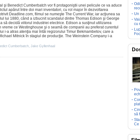
Odi
al
şi
Benedict Cumberbatch
vor fi protagoniştii unei pelicule ce va aduce
rec
ctul apărut între doi mari inventatori, cu rol major în dezvoltarea
Un 
Potrivit Deadline.com,
filmul
se numeşte
The Current War
, iar acţiunea sa
alul lui 1880, când a izbucnit scandalul dintre Thomas Edison şi George
Vai
ă decidă viitorul industriei electrice. Edison a susţinut utilizarea
cu 
 în vreme ce Westinghouse şi o seamă de companii au preferat curentul
Lup
ului i-a atras atenţia mai întâi regizorului Timur Bekmambetov, care a
Foc
 Michael Mitnick în stagiul de producţie. The Weinstein Company i-a
edict Cumberbatch
,
Jake Gyllenhaal
Dos
Pov
ech
Com
pla
Cin
să 
Sta
Ce 