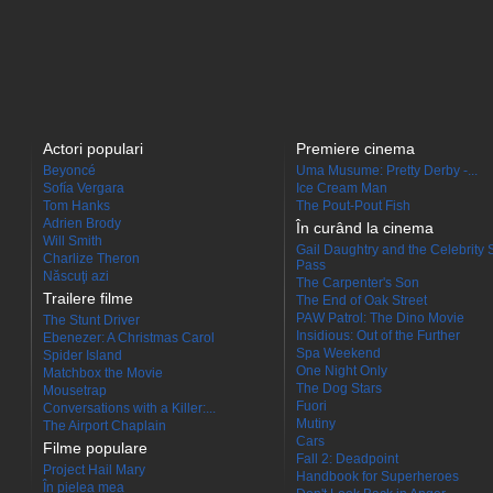
Actori populari
Premiere cinema
Beyoncé
Uma Musume: Pretty Derby -...
Sofía Vergara
Ice Cream Man
Tom Hanks
The Pout-Pout Fish
Adrien Brody
În curând la cinema
Will Smith
Gail Daughtry and the Celebrity 
Charlize Theron
Pass
Născuţi azi
The Carpenter's Son
Trailere filme
The End of Oak Street
PAW Patrol: The Dino Movie
The Stunt Driver
Insidious: Out of the Further
Ebenezer: A Christmas Carol
Spa Weekend
Spider Island
One Night Only
Matchbox the Movie
The Dog Stars
Mousetrap
Fuori
Conversations with a Killer:...
Mutiny
The Airport Chaplain
Cars
Filme populare
Fall 2: Deadpoint
Project Hail Mary
Handbook for Superheroes
În pielea mea