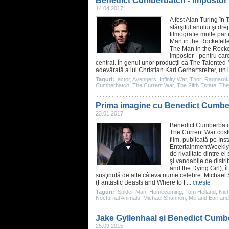
Benedict Cumberbatch - impostor î
14.04.2017
A fost Alan Turing în
T
sfârşitul anului şi d
filmografie multe part
Man in the Rockefelle
The Man in the Rockef
Imposter - pentru care
central. În genul unor producţii ca
The Talented 
adevărată a lui Christian Karl Gerhartsreiter, u
Taguri:
actor
,
Avengers: Infinity War
,
Thor: Ragnarok
Cumberbatch
,
The Current War
,
The Fifth Estate
,
The
Prima imagine cu Benedict Cumber
23.01.2017
Benedict Cumberbat
The Current War
cost
film
, publicată pe In
EntertainmentWeekly.c
de rivalitate dintre 
şi vandabile de distri
and the Dying Girl
), 
susţinută de alte câteva nume celebre:
Michael
(
Fantastic Beasts and Where to F
...
citeşte
Taguri:
Spider-Man: Homecoming
,
Tom Holland
,
Nich
Nocturnal Animals
,
Michael Shannon
,
Me and Earl and 
Jake Gyllenhaal şi Benedict Cumber
25.09.2015