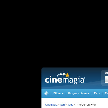
De
Filme
Program cinema
TV
Ti
Cinemagia
Ştiri
Tags
The Current War
>
>
>