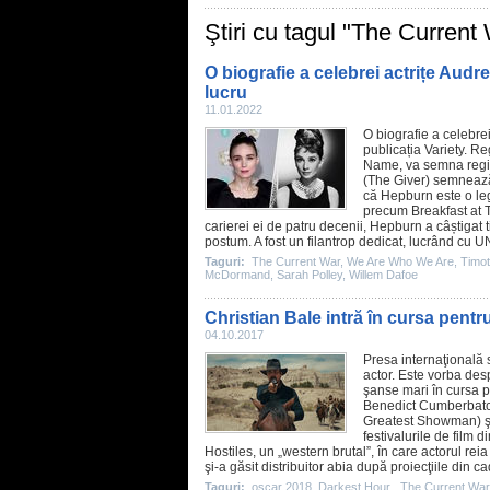
Ştiri cu tagul "The Current
O biografie a celebrei actrițe Aud
lucru
11.01.2022
O biografie a celebrei
publicația Variety. R
Name, va semna regia
(
The Giver
) semnează 
că Hepburn este o leg
precum
Breakfast at T
carierei ei de patru decenii, Hepburn a câștigat 
postum. A fost un filantrop dedicat, lucrând cu UN
Taguri:
The Current War
,
We Are Who We Are
,
Timo
McDormand
,
Sarah Polley
,
Willem Dafoe
Christian Bale intră în cursa pent
04.10.2017
Presa internaţională 
actor. Este vorba des
şanse mari în cursa pe
Benedict Cumberbat
Greatest Showman
) 
festivalurile de
film
di
Hostiles, un „western brutal”, în care actorul re
şi-a găsit distribuitor abia după proiecţiile din c
Taguri:
oscar 2018
,
Darkest Hour
,
The Current War