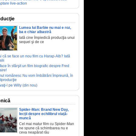
ptare live-action
ducţie
Lumea lui Barbie nu mai e roz,
ba e chiar albastră
Iată cine împiedică producţia unui
sequel şi de ce
ai că se face un nou film cu Harap-Alb? Iată
lii
face în sfârşit un film biografic despre Fred
aire!
mul românesc Nu vom îmbătrâni împreună, în
tproducţie
vaţi-l pe Willy (din nou)
nică
Spider-Man: Brand New Day,
lecţii despre echilibrul viaţă-
muncă
Cel mai matur film cu Spider-Man
ne spune că schimbarea nu e
ceva neapărat rău