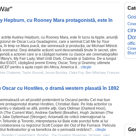
 War"
Cat
Gos
rey Hepburn, cu Rooney Mara protagonistă, este în
Cin
ci
Do
 actrițe
Audrey Hepburn
, cu
Rooney Mara
, este în lucru la Apple, anunță
egizorul de
Oscar
Luca Guadagnino
, care a semnat Call Me by Your
offi
, în timp ce Mara joacă, dar semnează și producția, iar
Michael Mitnick
Cine
scenariul. Deși detaliile acțiunii sunt deocamdată ținute în secret, știm
Bloc
endă a actoriei care și-a câștigat numele cu clasice ale cinematografiei
iffany's
,
My Fair Lady
,
Wait Until Dark
,
Charade
și
Sabrina
. De-a lungul
titlul EGOT, câștigând
premii
Emmy,
Oscar
, Tony și Grammy, ultimele
ICEF pentru a ajuta copiii din Africa, America d...
citeşte
thée Chalamet
,
Taylor Russell
,
Jessie Buckley
,
Claire Foy
,
Ben Whishaw
,
Frances
ru Oscar cu Hostiles, o dramă western plasată în 1892
semnalează un alt posibil pretendent la Oscarul pentru Cel mai bun
pre protagonistul dramei Hostiles,
Christian Bale
. Pe lista actorilor cu
ntru o statuetă se află, printre alţii,
Gary Oldman
(
Darkest Hour
),
ch
(
The Current War
),
Andrew Garfield
(Breathe),
Hugh Jackman
(
The
şi
Jake Gyllenhaal
(
Stronger
). Aclamată de criticii internaţionali la
n Telluride şi Toronto, interpretarea lui Bale este punctul forte al lui
ia colaborarea cu regizorul
Scott Cooper
din
Out of the Furnace
. Pelicula
Go
adrul festivalurilor şi va beneficia de o perioadă restrâns?...
citeşte
,
Benedict Cumberbatch
,
Breathe
,
The Greatest Showman
,
Stronger
,
Jake