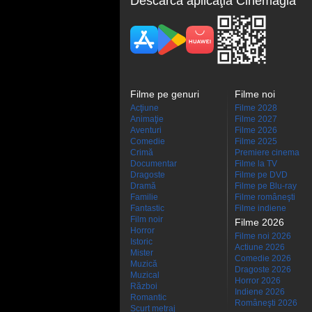
Descarcă aplicaţia Cinemagia
Filme pe genuri
Filme noi
Acţiune
Filme 2028
Animaţie
Filme 2027
Aventuri
Filme 2026
Comedie
Filme 2025
Crimă
Premiere cinema
Documentar
Filme la TV
Dragoste
Filme pe DVD
Dramă
Filme pe Blu-ray
Familie
Filme româneşti
Fantastic
Filme indiene
Film noir
Filme 2026
Horror
Filme noi 2026
Istoric
Actiune 2026
Mister
Comedie 2026
Muzică
Dragoste 2026
Muzical
Horror 2026
Război
Indiene 2026
Romantic
Româneşti 2026
Scurt metraj