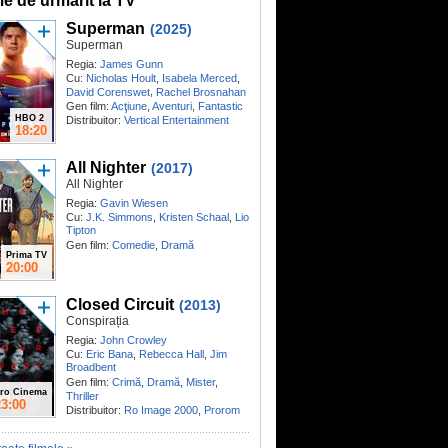
me de urmărit la TV
Superman
(2025)
Superman
Regia:
James Gunn
Cu:
Nicholas Hoult
,
Isabela Merced
,
,
David Corenswet
Rachel Brosnahan
Gen film:
Acţiune
,
Aventuri
,
Fantastic
HBO 2
Distribuitor:
Vertical Entertainment
18:20
All Nighter
(2017)
All Nighter
Regia:
Gavin Wiesen
Cu:
J.K. Simmons
,
Kristen Schaal
,
Lio
Tipton
Gen film:
Comedie
,
Dramă
Prima TV
20:00
Closed Circuit
(2013)
Conspirația
Regia:
John Crowley
Cu:
Eric Bana
,
Rebecca Hall
,
Jim
Broadbent
Gen film:
Crimă
,
Dramă
,
Mister
,
ro Cinema
Thriller
23:00
Distribuitor:
Ro Image 2000
,
Prorom