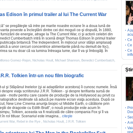
Edison în primul trailer al lui The Current War
ică” se pregăteşte să intre pe marile noastre ecrane în a doua lună de
ivanta poveste a încleştării dintre cei doi moguli ce-şi dispută, în 1880,
A j
furnizării de energie, atrage la
The Current War
, ci şi actorii celebri din
acu
nedict Cumberbatch
intră în scenă drept Thomas Edison în primul trailer
Ce 
e publicaţia britanică The Independent. În mijlocul unor stâlpi amplasaţi
Ce 
tualică a unor cercuri concentrice alimentante până nu demult de foc),
Ce 
irea sa nu doar că va lumina întreaga lume, dar îl va şi îmbogăţi. În
inf
Alfonso Gomez-Rejon
,
Nicholas Hoult
,
Michael Shannon
,
Benedict Cumberbatch
,
Şti
.R.R. Tolkien într-un nou film biografic
bit-ul şi Stăpânul Inelelor (şi ai adaptărilor acestora) îi cunosc numele. Însă
i despre viaţa scriitorului
J.R.R. Tolkien
- şi despre terifianta sursă de
r sale - motiv pentru care casele de producţie de la Hollywood au privit cu
matografice destinate să aducă pe marele ecran viaţa acestuia. După ce
ecut, New Line
Cinema
anunţa biopic-ul Middle Earth, o călătorie prin
poveştii de dragoste cu Edith Bratt”, o nouă producţie este acum în
Pri
, simpu, Tolkien, aceasta va fi realizată de către compania Fox şi îl va
Doc
t
în rol titluar. Scenariul este imagina...
citeşte
Sec
urrent War
,
Rebel in the Rye
,
Nicholas Hoult
,
J.R.R. Tolkien
A m
Vai
rev