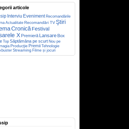
egorii articole
sip
Interviu
Eveniment
Recomandările
Ştiri
Recomandări TV
ema
Actualitate
nema
Cronică
Festival
sarele X
Lansare
Premieră
Box
Săptămâna pe scurt
ce
Top
Nou pe
Producţie
Premii
Tehnologie
magia
kbuster
Streaming
Filme și jocuri
ssip