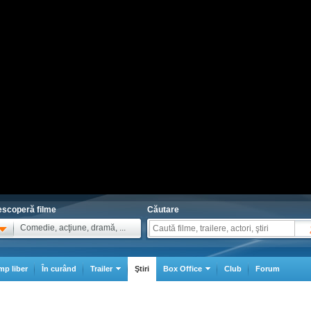
scoperă filme
Căutare
Comedie, acţiune, dramă, ...
mp liber
În curând
Trailer
Ştiri
Box Office
Club
Forum