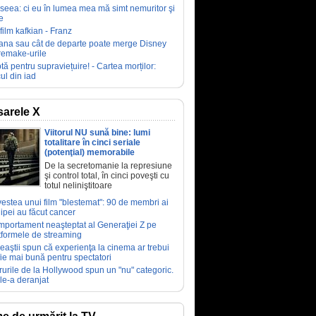
seea: ci eu în lumea mea mă simt nemuritor şi
e
film kafkian - Franz
ana sau cât de departe poate merge Disney
remake-urile
tă pentru supraviețuire! - Cartea morților:
ul din iad
arele X
Viitorul NU sună bine: lumi
totalitare în cinci seriale
(potenţial) memorabile
De la secretomanie la represiune
şi control total, în cinci poveşti cu
totul neliniştitoare
estea unui film "blestemat": 90 de membri ai
ipei au făcut cancer
portament neaşteptat al Generaţiei Z pe
tformele de streaming
eaştii spun că experienţa la cinema ar trebui
fie mai bună pentru spectatori
rurile de la Hollywood spun un "nu" categoric.
le-a deranjat