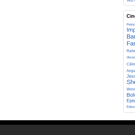
Vezi 
Cin
Petri
Imp
Ba
Fa
Rail
Veron
Căli
Angu
Jess
Sh
Won
Bol
Epis
Edis