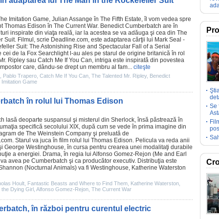
n adaptarea lui The Man in the Rockefeller Suit
ada
he Imitation Game
, Julian Assange în
The Fifth Estate
, îl vom vedea spre
rept Thomas Edison în
The Current War
.
Benedict Cumberbatch
are în
Pro
ituri inspirate din viaţa reală, iar la acestea se va adăuga şi cea din The
r Suit.
Filmul
, scrie Deadline.com, este adaptarea cărţii lui Mark Seal -
eller Suit: The Astonishing Rise and Spectacular Fall of a Serial
 cei de la Fox Searchlight l-au ales pe starul de origine britanică în rol
Mr. Ripley
sau
Catch Me If You Can
, intriga este inspirată din povestea
n impostor care, dându-se drept un membru al fam...
citeşte
,
Pablo Trapero
,
Catch Me If You Can
,
The Talented Mr. Ripley
,
Benedict
 Imitation Game
Şti
deta
batch în rolul lui Thomas Edison
Se 
Ast
ch
lasă deoparte suspansul şi misterul din Sherlock, însă păstrează în
Fil
umaţia specifică secolului XIX, după cum se vede în prima imagine din
pos
stagram de The Weinstein Company şi preluată de
Sal
om. Starul va juca în film rolul lui Thomas Edison. Pelicula va reda anii
el şi George Westinghouse, în cursa pentru crearea unei modalitaţi durabile
buţie a energiei. Drama, în regia lui
Alfonso Gomez-Rejon
(
Me and Earl
îl va avea pe Cumberbatch şi ca producător executiv. Distribuţia este
Cro
 Shannon
(
Nocturnal Animals
) va fi Westinghouse,
Katherine Waterston
olas Hoult
,
Fantastic Beasts and Where to Find Them
,
Katherine Waterston
,
the Dying Girl
,
Alfonso Gomez-Rejon
,
The Current War
batch, în război pentru curentul electric