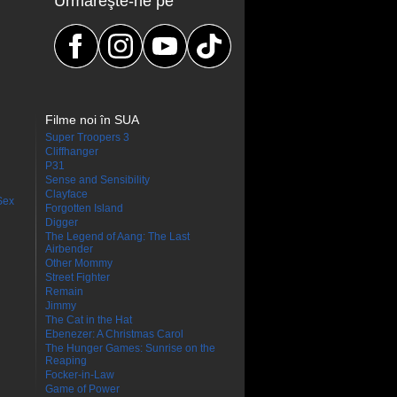
Urmăreşte-ne pe
Filme noi în SUA
Super Troopers 3
Cliffhanger
P31
Sense and Sensibility
Clayface
Sex
Forgotten Island
Digger
The Legend of Aang: The Last
Airbender
Other Mommy
Street Fighter
Remain
Jimmy
The Cat in the Hat
Ebenezer: A Christmas Carol
The Hunger Games: Sunrise on the
Reaping
Focker-in-Law
Game of Power