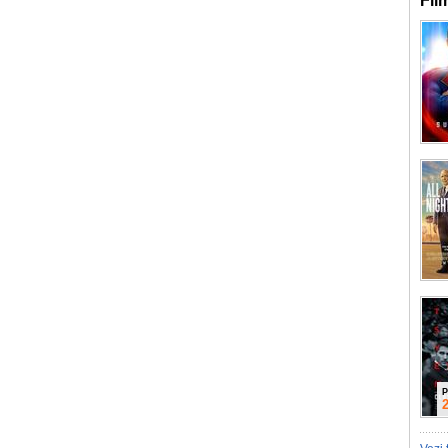
Fil
P