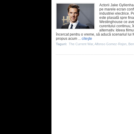
Actorii
Jake Gyllenha
pe marele ecran confli
industriei electrice. 
este plasată spre fin
Westinghouse ce avea s
curentului continuu,
alternativ. Ideea film
încercat pentru o vreme, să aducă scenariul lui
propus acum ...
citeşte
Taguri:
The Current War
,
Alfonso Gomez-Rejon
,
Ben