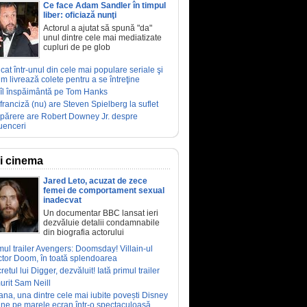
Ce face Adam Sandler în timpul
liber: oficiază nunţi
Actorul a ajutat să spună "da"
unul dintre cele mai mediatizate
cupluri de pe glob
ucat într-unul din cele mai populare seriale şi
m livrează colete pentru a se întreţine
îl înspăimântă pe Tom Hanks
franciză (nu) are Steven Spielberg la suflet
părere are Robert Downey Jr. despre
luenceri
ri cinema
Jared Leto, acuzat de zece
femei de comportament sexual
inadecvat
Un documentar BBC lansat ieri
dezvăluie detalii condamnabile
din biografia actorului
mul trailer Avengers: Doomsday! Villain-ul
tor Doom, în toată splendoarea
retul lui Digger, dezvăluit! Iată primul trailer
urit Sam Neill
ana, una dintre cele mai iubite povești Disney
ine pe marele ecran într-o spectaculoasă