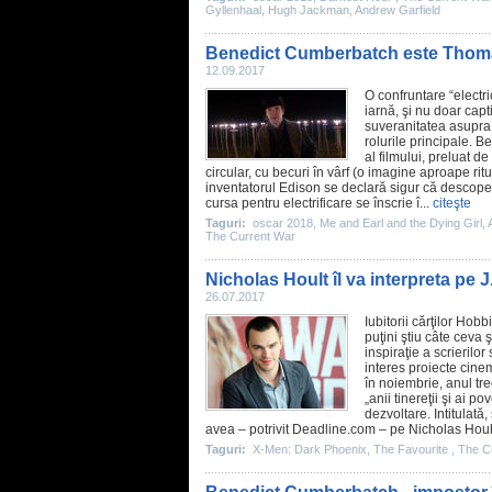
Gyllenhaal
,
Hugh Jackman
,
Andrew Garfield
Benedict Cumberbatch este Thomas 
12.09.2017
O confruntare “electr
iarnă, şi nu doar capt
suveranitatea asupra 
rolurile principale.
Be
al filmului, preluat d
circular, cu becuri în vârf (o imagine aproape ri
inventatorul Edison se declară sigur că descoper
cursa pentru electrificare se înscrie î...
citeşte
Taguri:
oscar 2018
,
Me and Earl and the Dying Girl
,
The Current War
Nicholas Hoult îl va interpreta pe J
26.07.2017
Iubitorii cărţilor Hob
puţini ştiu câte ceva ş
inspiraţie a scrierilo
interes proiecte cine
în noiembrie, anul tr
„anii tinereţii şi ai 
dezvoltare. Intitulată
avea – potrivit Deadline.com – pe
Nicholas Houl
Taguri:
X-Men: Dark Phoenix
,
The Favourite
,
The C