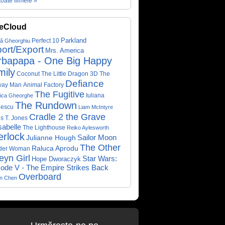
toate filmele »
eCloud
Parkland
Perfect 10
că Gheorghiu
ort/Export
Mrs. America
rbapapa - One Big Happy
mily
Coconut The Little Dragon 3D
The
Defiance
way Man
Animal Factory
The Fugitive
Iuliana
ica Gheorghe
The Rundown
nescu
Liam McIntyre
Cradle 2 the Grave
s T. Jones
abelle
The Lighthouse
Reiko Aylesworth
erlock
Sailor Moon
Julianne Hough
The Other
Raluca Aprodu
der Woman
eyn Girl
Star Wars:
Hope Dworaczyk
ode V - The Empire Strikes Back
Overboard
on Chen