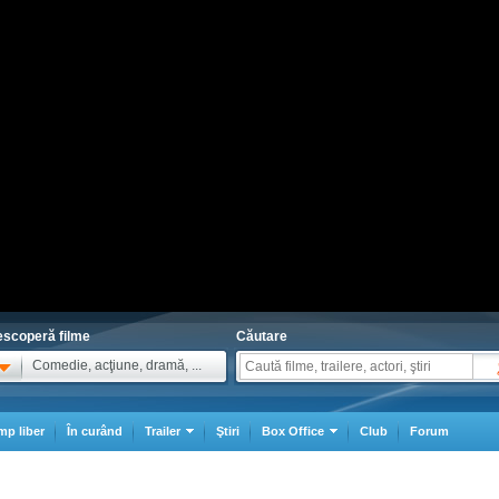
scoperă filme
Căutare
Comedie, acţiune, dramă, ...
mp liber
În curând
Trailer
Ştiri
Box Office
Club
Forum