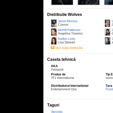
Distributie Wolves
Jason Momoa
Connor
Merritt Patterson
Angelina Timmins
Kaitlyn Leeb
Lisa Stewart
Vezi toata distributia
Caseta tehnică
AKA
Farkasok
Produs de
Tip 
TF1 International
norm
Distribuitorul international
Țara
Entertainment One
Fran
Taguri
Varcolac