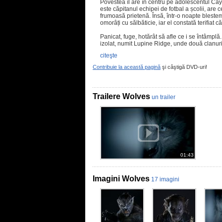
Povestea îl are în centru pe adolescentul Cayde
este căpitanul echipei de fotbal a școlii, are
frumoasă prietenă. Însă, într-o noapte blestema
omorâți cu sălbăticie, iar el constată terifiat 
Panicat, fuge, hotărât să afle ce i se întâmplă.
izolat, numit Lupine Ridge, unde două clanuri
citeşte
Contribuie la această pagină
şi câştigă DVD-uri!
Trailere Wolves
un trailer
01:43
Imagini Wolves
17 imagini