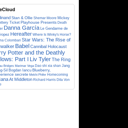
eCloud
dinand
Stan & Ollie
Mickey
Shemar Moore
ottery Ticket
Playhouse Presents
Death
Danna García
Le Gendarme de
er
Hereafter
Tropez
Where Is Winky's Horse?
Star Wars: The Rise of
ina Colombari
Babel
walker
Cannibal Holocaust
ry Potter and the Deathly
lows: Part I
Liv Tyler
The Ring
Dao shi xia shan
Jang
au Bridges
Marimar Vega
Bogdan Iancu
Blueberry,
g-Sil
perience secrete
Homecoming
Mekhi Phifer
iana
At Middleton
Richard Harris
Dita Von
e