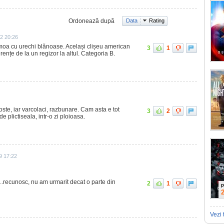
Ordonează după
Data
Rating
2 20:26
moa cu urechi blănoase. Același clișeu american
3
1
rențe de la un regizor la altul. Categoria B.
oste, iar varcolaci, razbunare. Cam asta e tot
3
2
e plictiseala, intr-o zi ploioasa.
9 17:22
.recunosc, nu am urmarit decat o parte din
2
1
P
Vezi 