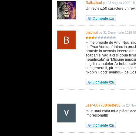
Salbaticul
pe 23 August 2020 15
Un review,50 caractere,un revi
bizonul
pe 31 Decembrie 2019 0
Filme proaste de Anul Nou, nici
cu "Ace Ventura" intrec in prost
proaste in aceasta trecere dintr
scapari si vad aici si doua fil
neanfricata" si "MIsiune imposi
in grila canalelor. Ar trebui cat
alte generatii, ptr. ca astea c
"Robin Hood" avandu-l pe Costn
user-6677304e4fe83
pe 23 Noi
mi-e unul chiar mi-a plăcut ace
impresionat!!!