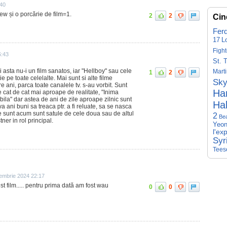
:40
ew și o porcărie de film=1.
2
2
Cin
Fer
17
L
Fight
6:43
St. 
 asta nu-i un film sanatos, iar "Hellboy" sau cele
Mart
1
2
ie pe toate celelalte. Mai sunt si alte filme
Sky
e ani, parca toate canalele tv. s-au vorbit. Sunt
Har
me cat de cat mai aproape de realitate, "Inima
bila" dar astea de ani de zile aproape zilnic sunt
Hal
iva ani buni sa treaca ptr. a fi reluate, sa se nasca
are sunt acum sunt satule de cele doua sau de altul
2
Be
er in rol principal.
Yeon
l'ex
Syr
Tees
embrie 2024 22:17
st film..... pentru prima dată am fost wau
0
0