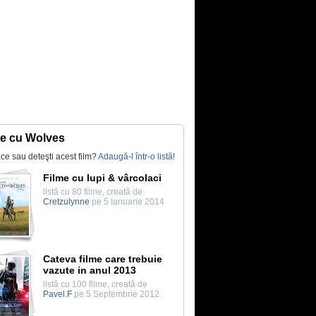
te cu Wolves
lace sau deteşti acest film?
Adaugă-l într-o listă!
Filme cu lupi & vârcolaci
listă cu 80 filme, creată de
Cretzulynne
pe 5 Ianuarie 2014
Cateva filme care trebuie
vazute in anul 2013
listă cu 100 filme, creată de
Pavel.F
pe 5 Septembrie 2012