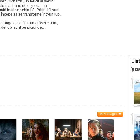
n Richards, un fericit al sorții:
 cele mai bune note și cea mai
tă totul se schimbă. Părinții îi sunt
că începe să se transforme într-un lup.
 Ajunge astfel într-un orășel ciudat,
 de lupi sunt pe picior de…
Lis
Îţi p
Vezi imagini