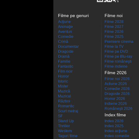
Filme pe genuri
Filme noi
Acţiune
Filme 2028
Animaţie
Filme 2027
Aventuri
Filme 2026
Comedie
Filme 2025
Crimă
Premiere cinema
Documentar
Filme la TV
Dragoste
Filme pe DVD
Dramă
Filme pe Blu-ray
Familie
Filme româneşti
Fantastic
Filme indiene
Film noir
Filme 2026
Horror
Filme noi 2026
Istoric
Actiune 2026
Mister
Comedie 2026
Muzică
Dragoste 2026
Muzical
Horror 2026
Război
Indiene 2026
Romantic
Româneşti 2026
Scurt metraj
Index filme
SF
Stand Up
Index 2026
Thriller
Index 2025
Western
Index acţiune
Taguri filme
Index comedie