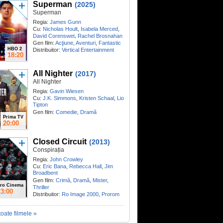
Superman
(2025)
Superman
Regia:
James Gunn
Cu:
Nicholas Hoult
,
Isabela Merced
,
,
David Corenswet
Rachel Brosnahan
Gen film:
Acţiune
,
Aventuri
,
Fantastic
HBO 2
Distribuitor:
Vertical Entertainment
18:20
All Nighter
(2017)
All Nighter
Regia:
Gavin Wiesen
Cu:
J.K. Simmons
,
Kristen Schaal
,
Lio
Tipton
Gen film:
Comedie
,
Dramă
Prima TV
20:00
Closed Circuit
(2013)
Conspirația
Regia:
John Crowley
Cu:
Eric Bana
,
Rebecca Hall
,
Jim
Broadbent
Gen film:
Crimă
,
Dramă
,
Mister
,
ro Cinema
Thriller
23:00
Distribuitor:
Ro Image 2000
,
Prorom
toate filmele »