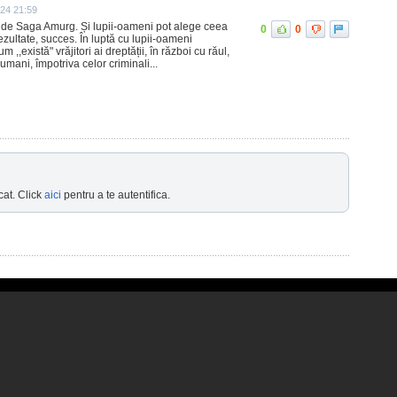
024 21:59
 de Saga Amurg. Și lupii-oameni pot alege ceea
0
0
rezultate, succes. În luptă cu lupii-oameni
m ,,există" vrăjitori ai dreptății, în război cu răul,
 umani, împotriva celor criminali...
cat. Click
aici
pentru a te autentifica.