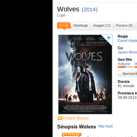
Wolves
(2014)
Lupii
Detalii
Distribuţie
Imagini (17)
Postere (8)
Regia
David Hayt
Cu
Jason Mom
Gen film
Acţiune
H
Ajustează
Durata
91 minute
Premiera i
28.08.2014
Postere Wolves
Sinopsis Wolves
Mai mult