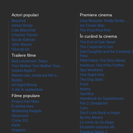
Actori populari
Premiere cinema
Beyoncé
Uma Musume: Pretty Derby -...
Adrien Brody
Ice Cream Man
Cate Blanchett
The Pout-Pout Fish
Charlize Theron
În curând la cinema
Nicole Kidman
The End of Oak Street
John Wayne
The Carpenter's Son
Născuţi azi
Gail Daughtry and the Celebrity 
Trailere filme
Pass
PAW Patrol: The Dino Movie
Bad Lieutenant: Tokyo
Insidious: Out of the Further
Your Mother Your Mother Your...
Spa Weekend
Violent Night 2
One Night Only
Nelson-san, anata wa hito o...
The Dog Stars
Buddy
Fuori
All Night Wrong
Mutiny
3 zile în septembrie
Sacrifice
Filme populare
Handbook for Superheroes
Project Hail Mary
Fall 2: Deadpoint
În pielea mea
Cars
Wuthering Heights
Don't Look Back in Anger
Obsession
By Any Means
Crime 101
Le crime du 3e étage
Kîzîm
Dosarele orașului alb
Hoppers
Practical Magic 2