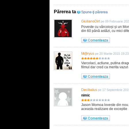
Părerea ta
Spune-ţi părerea
GiulianoDirt
pe 09 Februarie 202
Poveste cu vârcoioși și un Mo
din 60 până astăzi, cu mici dife
M@ryus
pe 20 Martie 2015 19:23
Varcolaci, actiune, putina drag
filmul dar cred ca merita vazut d
Decibalus
pe 17 Septembrie 201
nimic
Jason Momoa loveste din nou..
aceasta realizare de exceptie