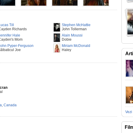
Lucas Till
Stephen McHattie
Cayden Richards
John Tollerman
Jennifer Hale
Alain Moussi
Cayden's Mom
Dobie
John Pyper-Ferguson
Miriam McDonald
sălbaticul Joe
Haley
Art
Ecran
al
ta
,
Canada
Vezi 
Fil