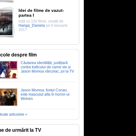
Idei de filme de vazut-
partea I
listă cu 100 filme, creată de
Hanga_Daniela
pe 6 Ianuarie
2017
icole despre film
Căutarea identității, justițiară
contra traficului de carne vie și
Jason Momoa vârcolac, joi la TV
Jason Momoa, fostul Conan,
este masculul alfa în horror-ul
Wolves
toate articolele »
me de urmărit la TV