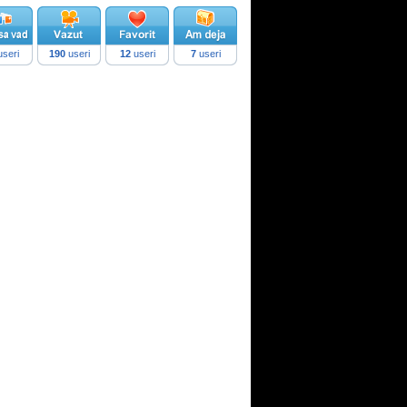
seri
190
useri
12
useri
7
useri