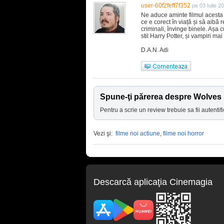
user-60f2feff7f352
pe 03 Iulie 2
Ne aduce aminte filmul acesta
ce e corect în viață și să aibă 
criminali, învinge binele. Așa cu
stil Harry Potter, și vampiri mai
D.A.N. Adi
Spune-ţi părerea despre Wolves
Pentru a scrie un review trebuie sa fii autentifi
Vezi şi:
filme noi actiune
,
filme noi horror
Descarcă aplicaţia Cinemagia