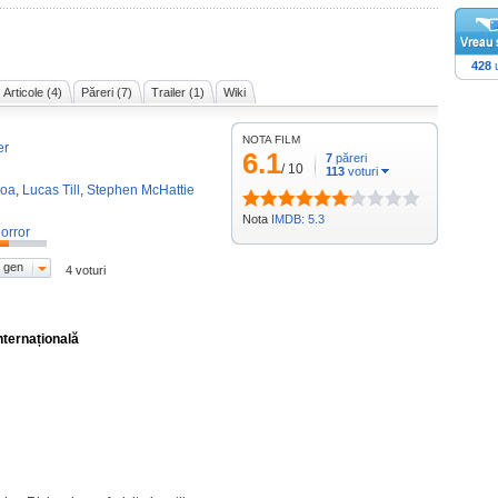
428
u
Articole (4)
Păreri (7)
Trailer (1)
Wiki
NOTA FILM
er
6.1
7
păreri
/
10
113
voturi
oa
,
Lucas Till
,
Stephen McHattie
Nota
IMDB: 5.3
orror
 gen
4 voturi
nternațională