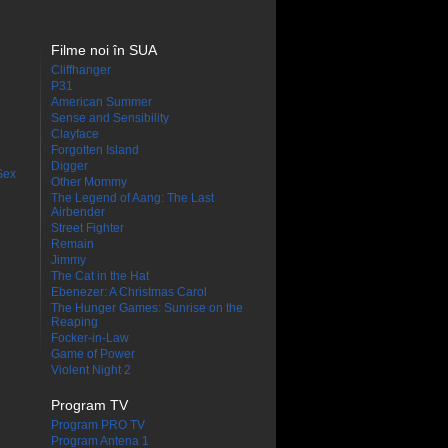
Filme noi în SUA
Cliffhanger
P31
American Summer
Sense and Sensibility
Clayface
Forgotten Island
Digger
Sex
Other Mommy
The Legend of Aang: The Last
Airbender
Street Fighter
Remain
Jimmy
The Cat in the Hat
Ebenezer: A Christmas Carol
The Hunger Games: Sunrise on the
Reaping
Focker-in-Law
Game of Power
Violent Night 2
Program TV
Program PRO TV
Program Antena 1