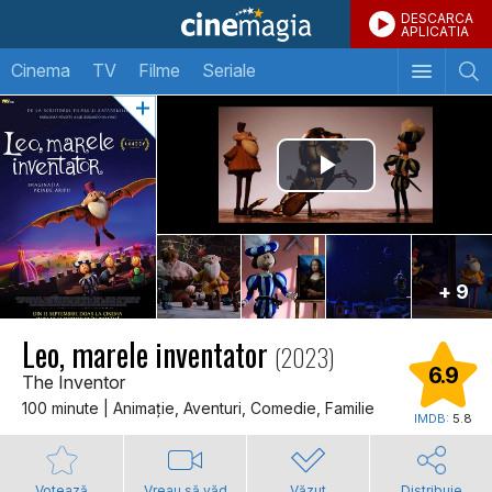
DESCARCA
APLICATIA
Cinema
TV
Filme
Seriale
+ 9
Leo, marele inventator
(2023)
6.9
The Inventor
100 minute | Animaţie, Aventuri, Comedie, Familie
IMDB:
5.8
Votează
Vreau să văd
Văzut
Distribuie