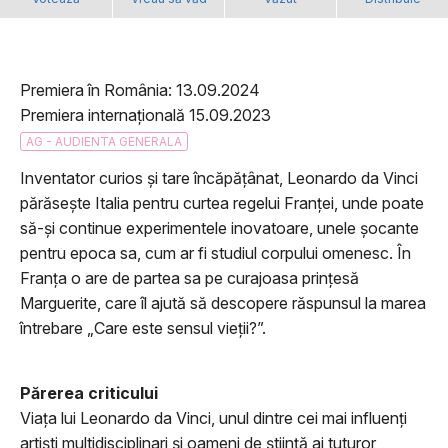
Premiera în România: 13.09.2024
Premiera internațională 15.09.2023
AG - AUDIENTA GENERALA
Inventator curios și tare încăpățânat, Leonardo da Vinci
părăsește Italia pentru curtea regelui Franței, unde poate
să-și continue experimentele inovatoare, unele șocante
pentru epoca sa, cum ar fi studiul corpului omenesc. În
Franța o are de partea sa pe curajoasa prințesă
Marguerite, care îl ajută să descopere răspunsul la marea
întrebare „Care este sensul vieții?”.
Părerea criticului
Viața lui Leonardo da Vinci, unul dintre cei mai influenți
artiști multidisciplinari și oameni de știință ai tuturor