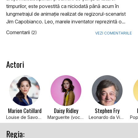
timpurilor, este povestită ca niciodată până acum în
lungmetrajul de animație realizat de regizorul-scenarist
Jim Capobianco. Leo, marele inventator reprezintă o...
Comentarii
(2)
VEZI COMENTARIILE
Actori
Marion Cotillard
Daisy Ridley
Stephen Fry
Louise de Savoy (voce)
Marguerite (voce)
Leonardo da Vinci (voce)
Regia: