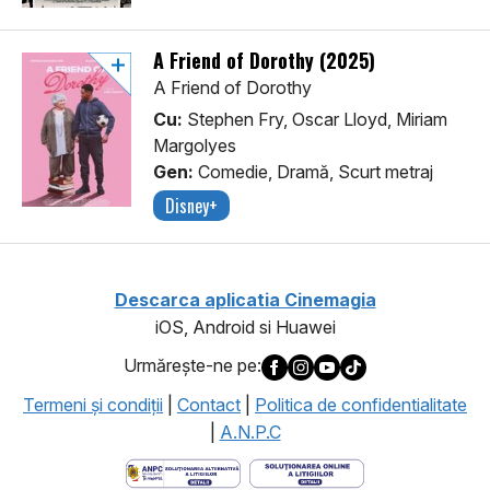
A Friend of Dorothy (2025)
A Friend of Dorothy
Cu:
Stephen Fry, Oscar Lloyd, Miriam
Margolyes
Gen:
Comedie, Dramă, Scurt metraj
Disney+
Descarca aplicatia Cinemagia
iOS, Android si Huawei
Urmăreşte-ne pe:
Termeni şi condiţii
|
Contact
|
Politica de confidentialitate
|
A.N.P.C