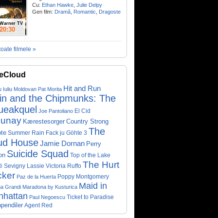
Cu:
Ethan Hawke
,
Julie Delpy
Gen film:
Dramă
,
Romantic
,
Dragoste
Warner TV
20:30
toate filmele »
eCloud
Hit and Run
u Iuliu Moldovan
Pat Morita
vin and the Chipmunks: The
ueakquel
El Cid
Joe Pantoliano
lunay
Kærestesorger
Country Strong
The
te
Summer Rain
Fack ju Göhte 3
ud House
Jamie Dornan
Perry
Suicide Squad
on
Top of the Lake
The Hurt
ë Sevigny
Victoria Ruffo
Lassie
cker
Poppy Montgomery
Paz de la Huerta
Maid in
a Grandi
Maradona by Kusturica
nhattan
Ticket to Paradise
Paul Negoescu
pendiler
Agent Red