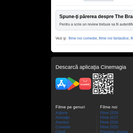
Spune-ţi părerea despre The Br
Pentru a scrie un review trebuie sa fii autentifi
Vezi şi:
filme noi comedie
,
filme noi fantastice
,
f
Descarcă aplicaţia Cinemagia
Filme pe genuri
Filme noi
Acţiune
Filme 2028
Animaţie
Filme 2027
Aventuri
Filme 2026
Comedie
Filme 2025
Crimă
Premiere cinema