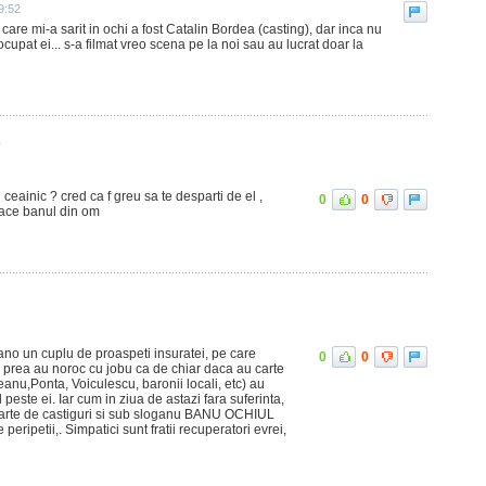
9:52
 care mi-a sarit in ochi a fost Catalin Bordea (casting), dar inca nu
upat ei... s-a filmat vreo scena pe la noi sau au lucrat doar la
1
 ceainic ? cred ca f greu sa te desparti de el ,
0
0
 face banul din om
no un cuplu de proaspeti insuratei, pe care
0
0
nu prea au noroc cu jobu ca de chiar daca au carte
anu,Ponta, Voiculescu, baronii locali, etc) au
peste ei. Iar cum in ziua de astazi fara suferinta,
 parte de castiguri si sub sloganu BANU OCHIUL
eripetii,. Simpatici sunt fratii recuperatori evrei,