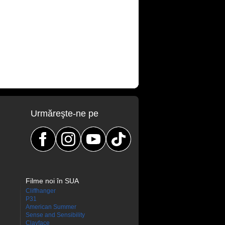
Urmăreşte-ne pe
Filme noi în SUA
Cliffhanger
P31
American Summer
Sense and Sensibility
Clayface