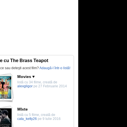
te cu The Brass Teapot
lace sau deteşti acest film?
Adaugă-l într-o listă!
Movies ♥
listă cu 34 filme, creată de
alexgligor
pe 27 Februarie 2014
MIxte
listă cu 5 filme, creată de
cata_ketty26
pe 9 Iulie 2016