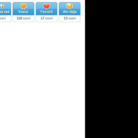
seri
120
useri
17
useri
13
useri