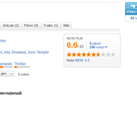
82
u
Articole (2)
Păreri (9)
Trailer (1)
Wiki
NOTA FILM
ley
6.6
9
păreri
/
10
106
voturi
el
,
Alia Shawkat
,
Juno Temple
Nota
IMDB: 6.3
antastic
Thriller
 gen
6 voturi
nternațională