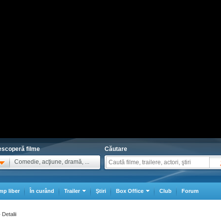
scoperă filme
Căutare
Comedie, acţiune, dramă, ...
mp liber
În curând
Trailer
Ştiri
Box Office
Club
Forum
Detalii
>