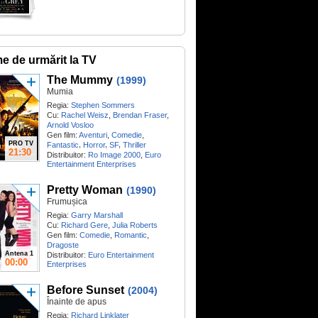
me de urmărit la TV
The Mummy
(1999)
Mumia
Regia:
Stephen Sommers
Cu:
Rachel Weisz
,
Brendan Fraser
,
Arnold Vosloo
Gen film:
Aventuri
,
Comedie
,
PRO TV
,
,
,
Fantastic
Horror
SF
Thriller
21:30
Distribuitor:
Ro Image 2000
,
Euro
Entertainment Enterprises
Pretty Woman
(1990)
Frumușica
Regia:
Garry Marshall
Cu:
Richard Gere
,
Julia Roberts
Gen film:
Comedie
,
Romantic
,
Dragoste
Antena 1
Distribuitor:
Euro Entertainment
00:00
Enterprises
Before Sunset
(2004)
Înainte de apus
Regia:
Richard Linklater