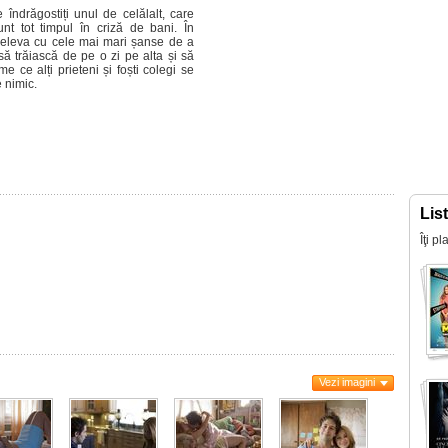
te îndrăgostiți unul de celălalt, care
nt tot timpul în criză de bani. În
nd eleva cu cele mai mari șanse de a
să trăiască de pe o zi pe alta și să
 ce alți prieteni și foști colegi se
 nimic.
Lis
Îţi p
Vezi imagini