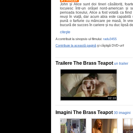
John și Alice sunt doi tineri căsătoriți, foar
locuiesc într-un orășel nord-american și su
perioada liceului, Alice a fost votată ca fii
reuși în viață, dar acum abia este capabilă 
pună o farfurie cu mâncare pe masă, în vreme
bucură de succes în cariere și nu duc lipsă de
citeşte
A contribuit la sinopsis-ul filmului:
radu3455
Contribuie la această pagină
şi câştigă DVD-uri!
Trailere The Brass Teapot
un trailer
02:10
Imagini The Brass Teapot
30 imagini