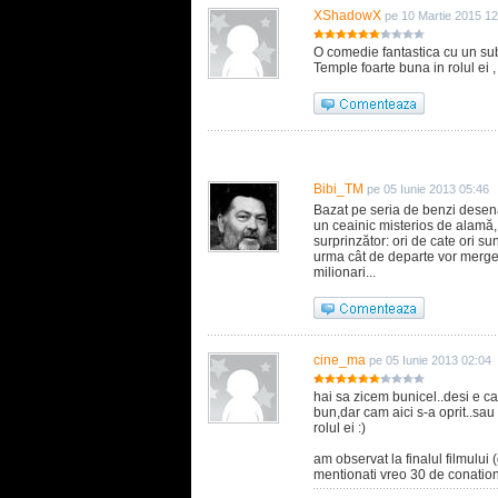
XShadowX
pe 10 Martie 2015 12
O comedie fantastica cu un sub
Temple foarte buna in rolul ei ,
Bibi_TM
pe 05 Iunie 2013 05:46
Bazat pe seria de benzi desena
un ceainic misterios de alamă, 
surprinzător: ori de cate ori su
urma cât de departe vor merge 
milionari...
cine_ma
pe 05 Iunie 2013 02:04
hai sa zicem bunicel..desi e c
bun,dar cam aici s-a oprit..sau
rolul ei :)
am observat la finalul filmulu
mentionati vreo 30 de conational