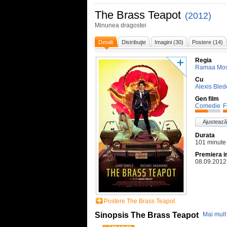
The Brass Teapot
(2012)
Minunea dragostei
Detalii
Distribuţie
Imagini (30)
Postere (14)
Regia
Ramaa Mos
Cu
Alexis Bled
Gen film
Comedie
F
Ajustează
Durata
101 minute
Premiera i
08.09.2012
Postere The Brass Teapot
Sinopsis The Brass Teapot
Mai mult