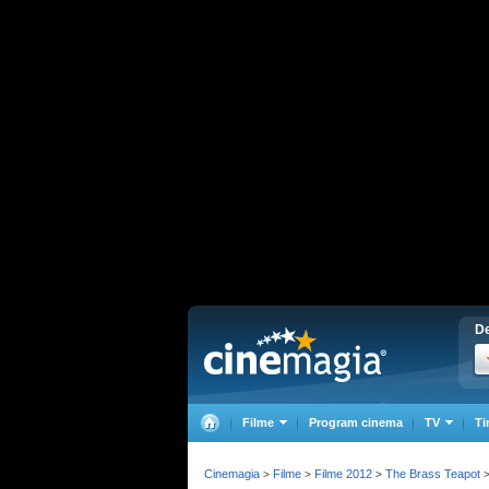
De
Filme
Program cinema
TV
Ti
Cinemagia
Filme
Filme 2012
The Brass Teapot
>
>
>