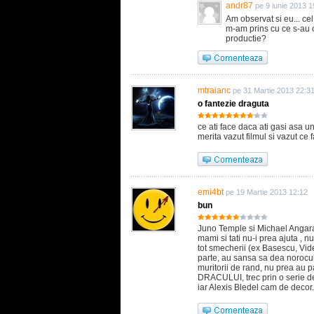
andr87
pe 9 iunie 2013 1
Am observat si eu... cel
m-am prins cu ce s-au oc
productie?
mtraianc
pe 31 Martie 2013 22:3
o fantezie draguta
ce ati face daca ati gasi asa un
merita vazut filmul si vazut ce
emi4bt
pe 19 Martie 2013 12:12
bun
Juno Temple si Michael Angara
mami si tati nu-i prea ajuta , 
tot smecherii (ex Basescu, Vide
parte, au sansa sa dea norocul 
muritorii de rand, nu prea au
DRACULUI, trec prin o serie de p
iar Alexis Bledel cam de decor.