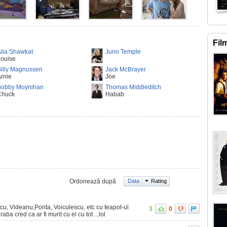
Fil
lia Shawkat
Juno Temple
Louise
illy Magnussen
Jack McBrayer
rnie
Joe
Bobby Moynihan
Thomas Middleditch
Chuck
Habab
Ordonează după
Data
Rating
scu, Videanu,Ponta, Voiculescu, etc cu teapot-ul
3
0
graba cred ca ar fi murit cu el cu tot ...lol