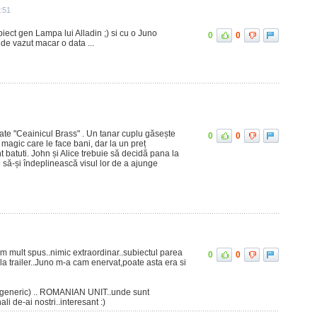
:51
iect gen Lampa lui Alladin ;) si cu o Juno
0
0
 de vazut macar o data ...
te "Ceainicul Brass" . Un tanar cuplu găsește
0
0
magic care le face bani, dar la un preț
nt batuti. John și Alice trebuie să decidă pana la
să-și îndeplinească visul lor de a ajunge
am mult spus..nimic extraordinar..subiectul parea
0
0
 la trailer..Juno m-a cam enervat,poate asta era si
i (generic) .. ROMANIAN UNIT..unde sunt
i de-ai nostri..interesant :)