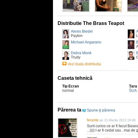
Distributie The Brass Teapot
Alexis Bledel
A
Payton
Michael Angarano
B
A
Debra Monk
Trudy
Vezi toata distributia
Caseta tehnică
Tip Ecran
Țara
normal
SUA
Părerea ta
Spune-ţi părerea
ferante
pe 15 Martie 2013 19:48
Sunt curios ce ar fi facut Base
...)))) l-ar fi cedat sau ..mai de 