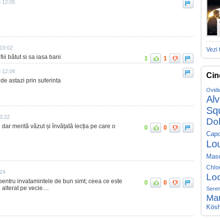
3 12:05
 19:02
Vezi 
fiii bătut si sa iasa bani
1
1
3 12:06
Cin
 de astazi prin suferinta
Ovidi
Al
Sq
0:22
Do
ar merită văzut și învățată lecția pe care o
0
0
Capo
Lo
Mas
Chlo
:24
Lo
 pentru invatamintele de bun simt; ceea ce este
0
0
alterat pe vecie....
Seren
Ma
Kösh