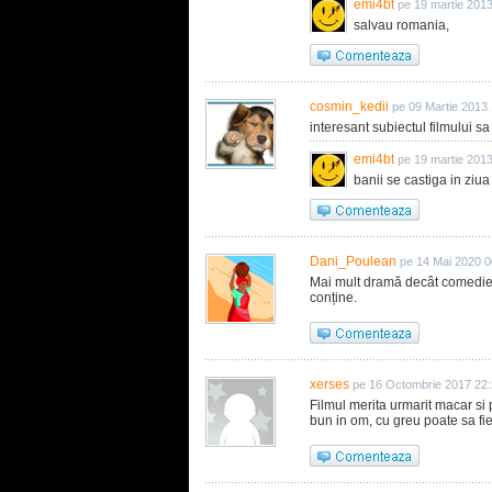
emi4bt
pe 19 martie 201
salvau romania,
cosmin_kedii
pe 09 Martie 2013
interesant subiectul filmului sa 
emi4bt
pe 19 martie 201
banii se castiga in ziua
Dani_Poulean
pe 14 Mai 2020 0
Mai mult dramă decât comedie d
conține.
xerses
pe 16 Octombrie 2017 22
Filmul merita urmarit macar si
bun in om, cu greu poate sa fie 