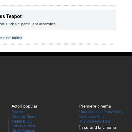
ass Teapot
cat. Click
aici
pentru a te autentifica.
ilme noi thriller
Actori populari
Premiere cinema
Beyoncé
Uma Musume: Pretty Derby -...
Charlize Theron
Ice Cream Man
Adrien Brody
The Pout-Pout Fish
Cate Blanchett
În curând la cinema
Nicole Kidman