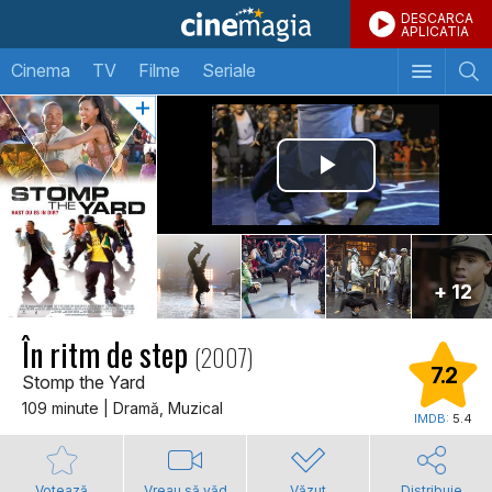
DESCARCA
APLICATIA
Cinema
TV
Filme
Seriale
+ 12
În ritm de step
(2007)
7.2
Stomp the Yard
109 minute | Dramă, Muzical
IMDB:
5.4
Votează
Vreau să văd
Văzut
Distribuie