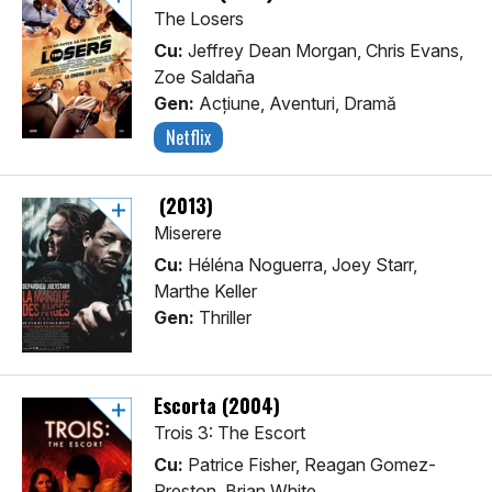
The Losers
Cu:
Jeffrey Dean Morgan, Chris Evans,
Zoe Saldaña
Gen:
Acţiune, Aventuri, Dramă
Netflix
(2013)
Miserere
Cu:
Héléna Noguerra, Joey Starr,
Marthe Keller
Gen:
Thriller
Escorta (2004)
Trois 3: The Escort
Cu:
Patrice Fisher, Reagan Gomez-
Preston, Brian White