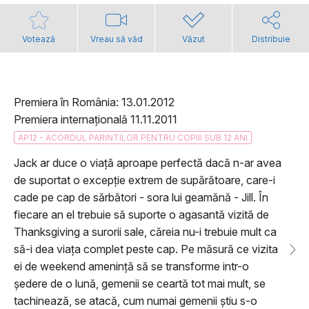
Votează
Vreau să văd
Văzut
Distribuie
Premiera în România: 13.01.2012
Premiera internațională 11.11.2011
AP12 - ACORDUL PARINTILOR PENTRU COPIII SUB 12 ANI
Jack ar duce o viață aproape perfectă dacă n-ar avea
de suportat o excepție extrem de supărătoare, care-i
cade pe cap de sărbători - sora lui geamănă - Jill. În
fiecare an el trebuie să suporte o agasantă vizită de
Thanksgiving a surorii sale, căreia nu-i trebuie mult ca
să-i dea viața complet peste cap. Pe măsură ce vizita
ei de weekend amenință să se transforme intr-o
ședere de o lună, gemenii se ceartă tot mai mult, se
tachinează, se atacă, cum numai gemenii știu s-o