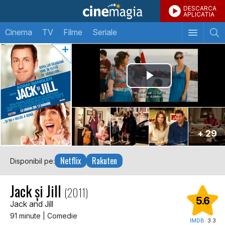
DESCARCA
APLICATIA
Cinema
TV
Filme
Seriale
+ 29
Netflix
Rakuten
Disponibil pe:
Jack și Jill
(2011)
5.6
Jack and Jill
91 minute | Comedie
IMDB:
3.3