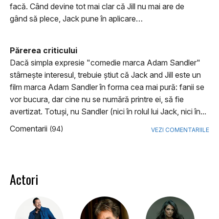
facă. Când devine tot mai clar că Jill nu mai are de
gând să plece, Jack pune în aplicare…
Părerea criticului
Dacă simpla expresie "comedie marca Adam Sandler"
stârneşte interesul, trebuie ştiut că Jack and Jill este un
film marca Adam Sandler în forma cea mai pură: fanii se
vor bucura, dar cine nu se numără printre ei, să fie
avertizat. Totuşi, nu Sandler (nici în rolul lui Jack, nici în...
Comentarii
(94)
VEZI COMENTARIILE
Actori