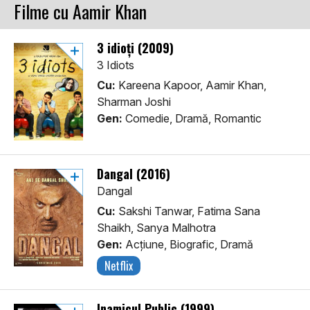
Filme cu Aamir Khan
3 idioți (2009)
3 Idiots
Cu:
Kareena Kapoor, Aamir Khan,
Sharman Joshi
Gen:
Comedie, Dramă, Romantic
Dangal (2016)
Dangal
Cu:
Sakshi Tanwar, Fatima Sana
Shaikh, Sanya Malhotra
Gen:
Acţiune, Biografic, Dramă
Netflix
Inamicul Public (1999)