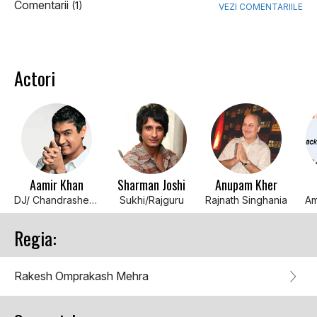
Comentarii
(1)
VEZI COMENTARIILE
Actori
Aamir Khan
Sharman Joshi
Anupam Kher
DJ/ Chandrashekhar Azad
Sukhi/Rajguru
Rajnath Singhania
Am
Regia:
Rakesh Omprakash Mehra