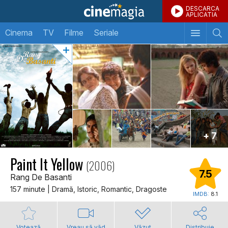
DESCARCA
APLICATIA
Cinema
TV
Filme
Seriale
+ 7
Paint It Yellow
(2006)
7.5
Rang De Basanti
157 minute | Dramă, Istoric, Romantic, Dragoste
IMDB:
8.1
Votează
Vreau să văd
Văzut
Distribuie