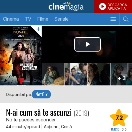
DESCARCA
APLICATIA
Cinema
TV
Filme
Seriale
+ 3
Netflix
Disponibil pe:
N-ai cum să te ascunzi
(2019)
7.2
No te puedes esconder
44 minute/episod | Acţiune, Crimă
IMDB:
6.5