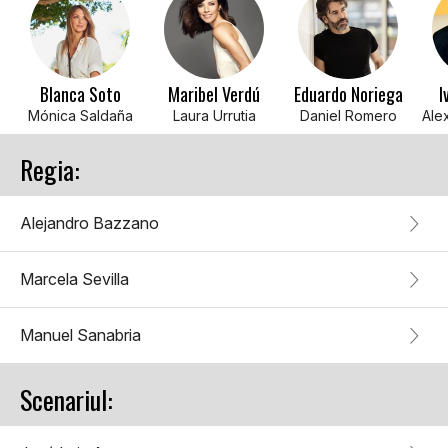
Blanca Soto
Maribel Verdú
Eduardo Noriega
I
Mónica Saldaña
Laura Urrutia
Daniel Romero
Regia:
Alejandro Bazzano
Marcela Sevilla
Manuel Sanabria
Scenariul: