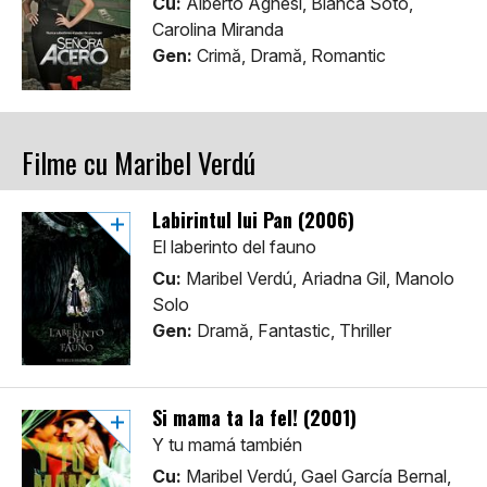
Cu:
Alberto Agnesi, Blanca Soto,
Carolina Miranda
Gen:
Crimă, Dramă, Romantic
Filme cu Maribel Verdú
Labirintul lui Pan (2006)
El laberinto del fauno
Cu:
Maribel Verdú, Ariadna Gil, Manolo
Solo
Gen:
Dramă, Fantastic, Thriller
Si mama ta la fel! (2001)
Y tu mamá también
Cu:
Maribel Verdú, Gael García Bernal,