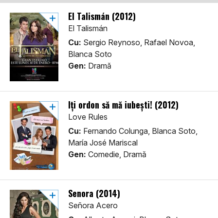
El Talismán (2012)
El Talismán
Cu:
Sergio Reynoso, Rafael Novoa,
Blanca Soto
Gen:
Dramă
Iți ordon să mă iubești! (2012)
Love Rules
Cu:
Fernando Colunga, Blanca Soto,
María José Mariscal
Gen:
Comedie, Dramă
Senora (2014)
Señora Acero