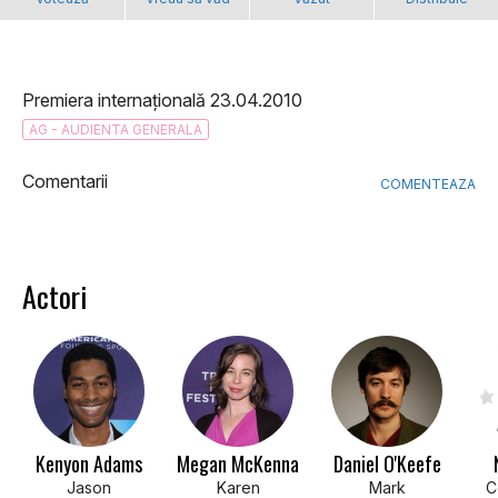
Premiera internațională 23.04.2010
AG - AUDIENTA GENERALA
Comentarii
COMENTEAZA
Actori
Kenyon Adams
Megan McKenna
Daniel O'Keefe
Jason
Karen
Mark
C