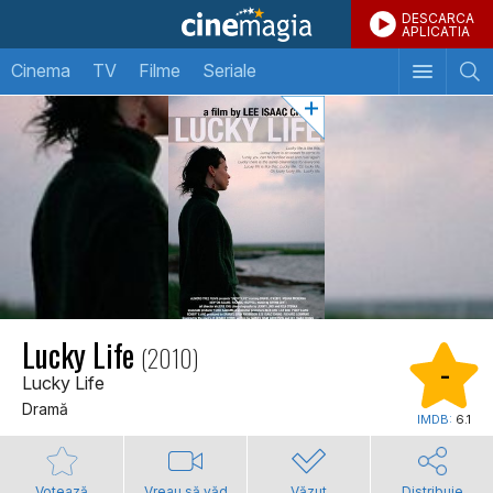
DESCARCA
APLICATIA
Cinema
TV
Filme
Seriale
Lucky Life
(2010)
-
Lucky Life
Dramă
IMDB:
6.1
Votează
Vreau să văd
Văzut
Distribuie