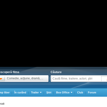
scoperă filme
Căutare
Comedie, acţiune, dramă, ...
mp liber
În curând
Trailer
Ştiri
Box Office
Club
Forum
talii