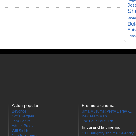
Jess
Sh
Won
Bol
Epis
Edis
Actori populari
Premiere cinema
Beyoncé
Uma Musume: Pretty Derby -...
Sofía Vergara
Ice Cream Man
Tom Hanks
The Pout-Pout Fish
Adrien Brody
În curând la cinema
Will Smith
Gail Daughtry and the Celebrity 
Charlize Theron