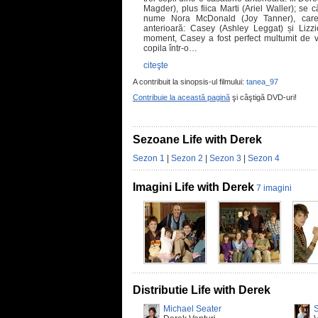
Magder), plus fiica Marti (Ariel Waller); se 
nume Nora McDonald (Joy Tanner), care a
anterioară: Casey (Ashley Leggat) și Lizz
moment, Casey a fost perfect multumit de 
copila într-o…
citeşte
A contribuit la sinopsis-ul filmului:
tanea_97
Contribuie la această pagină
şi câştigă DVD-uri!
Sezoane Life with Derek
Sezon 1
|
Sezon 2
|
Sezon 3
|
Sezon 4
Imagini Life with Derek
7 imagini
Distributie Life with Derek
Michael Seater