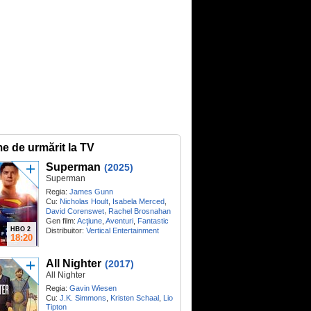
me de urmărit la TV
Superman
(2025)
Superman
Regia:
James Gunn
Cu:
Nicholas Hoult
,
Isabela Merced
,
,
David Corenswet
Rachel Brosnahan
Gen film:
Acţiune
,
Aventuri
,
Fantastic
HBO 2
Distribuitor:
Vertical Entertainment
18:20
All Nighter
(2017)
All Nighter
Regia:
Gavin Wiesen
Cu:
J.K. Simmons
,
Kristen Schaal
,
Lio
Tipton