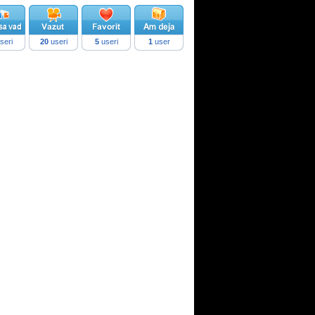
seri
20
useri
5
useri
1
user