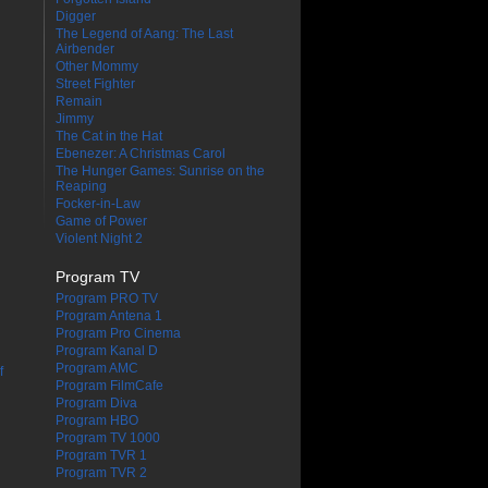
Digger
The Legend of Aang: The Last
Airbender
Other Mommy
Street Fighter
Remain
Jimmy
The Cat in the Hat
Ebenezer: A Christmas Carol
The Hunger Games: Sunrise on the
Reaping
Focker-in-Law
Game of Power
Violent Night 2
Program TV
Program PRO TV
Program Antena 1
Program Pro Cinema
Program Kanal D
Program AMC
f
Program FilmCafe
Program Diva
Program HBO
Program TV 1000
Program TVR 1
Program TVR 2