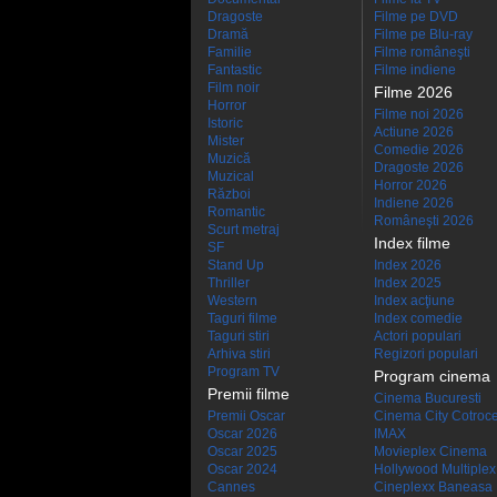
Dragoste
Filme pe DVD
Dramă
Filme pe Blu-ray
Familie
Filme româneşti
Fantastic
Filme indiene
Film noir
Filme 2026
Horror
Filme noi 2026
Istoric
Actiune 2026
Mister
Comedie 2026
Muzică
Dragoste 2026
Muzical
Horror 2026
Război
Indiene 2026
Romantic
Româneşti 2026
Scurt metraj
Index filme
SF
Stand Up
Index 2026
Thriller
Index 2025
Western
Index acţiune
Taguri filme
Index comedie
Taguri stiri
Actori populari
Arhiva stiri
Regizori populari
Program TV
Program cinema
Premii filme
Cinema Bucuresti
Premii Oscar
Cinema City Cotroc
Oscar 2026
IMAX
Oscar 2025
Movieplex Cinema
Oscar 2024
Hollywood Multiplex
Cannes
Cineplexx Baneasa