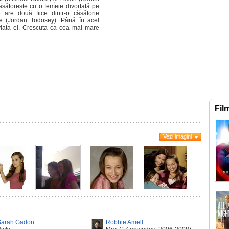
căsătorește cu o femeie divorțată pe
re două fiice dintr-o căsătorie
ie (Jordan Todosey). Până în acel
viata ei. Crescuta ca cea mai mare
Fil
Vezi imagini
Sarah Gadon
Robbie Amell