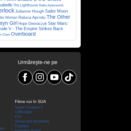
abelle
The Lighthouse
Reiko Aylesworth
erlock
Sailor Moon
Julianne Hough
The Other
Raluca Aprodu
der Woman
eyn Girl
Star Wars:
Hope Dworaczyk
ode V - The Empire Strikes Back
Overboard
on Chen
Urmăreşte-ne pe
Filme noi în SUA
Super Troopers 3
Cliffhanger
P31
Sense and Sensibility
Clayface
Sex
Forgotten Island