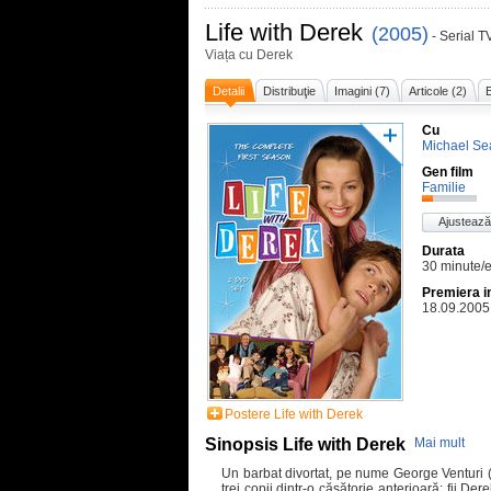
Life with Derek
(2005)
- Serial T
Viața cu Derek
Detalii
Distribuţie
Imagini (7)
Articole (2)
Cu
Michael Se
Gen film
Familie
Ajustează
Durata
30 minute/
Premiera i
18.09.2005
Postere Life with Derek
Sinopsis Life with Derek
Mai mult
Un barbat divortat, pe nume George Venturi (
trei copii dintr-o căsătorie anterioară: fii D