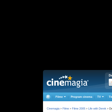
De
Filme
Program cinema
TV
Ti
Cinemagia
Filme
Filme 2005
Life with Derek
De
>
>
>
>