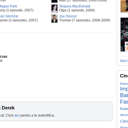
icki
Max (17 episodes, 2006-2008)
Megan Park
Shauna MacDonald
my (1 episode, 2007)
Olga (1 episode, 2008)
eir Gilchrist
Joe Dinicol
amie (2 episodes, 2007)
Truman (7 episodes, 2008-2009)
P
Ecran
al
Vezi 
Cin
Petri
Imp
Ba
Fa
h Derek
Rail
Veron
cat. Click
aici
pentru a te autentifica.
Căli
Angu