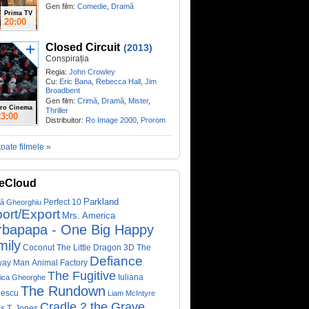
Gen film:
Comedie
,
Dramă
Prima TV
20:00
Closed Circuit
(2013)
Conspirația
Regia:
John Crowley
Cu:
Eric Bana
,
Rebecca Hall
,
Jim
Broadbent
Gen film:
Crimă
,
Dramă
,
Mister
,
ro Cinema
Thriller
23:00
Distribuitor:
Ro Image 2000
,
Prorom
toate filmele »
eCloud
Parkland
Perfect 10
că Gheorghiu
ort/Export
Mrs. America
rbapapa - One Big Happy
mily
Coconut The Little Dragon 3D
The
Defiance
way Man
Animal Factory
The Fugitive
Iuliana
ica Gheorghe
The Rundown
nescu
Liam McIntyre
Cradle 2 the Grave
s T. Jones