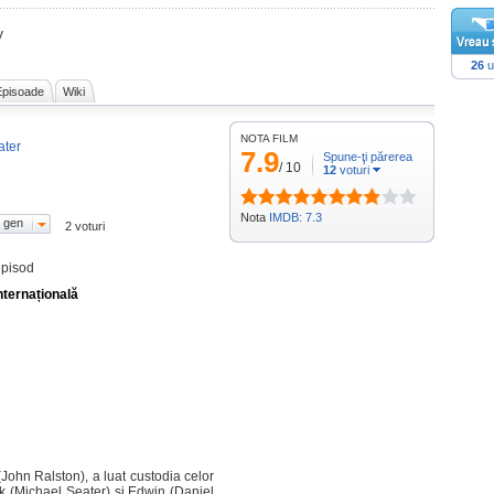
V
26
u
Episoade
Wiki
NOTA FILM
ater
7.9
Spune-ţi părerea
/
10
12
voturi
Nota
IMDB: 7.3
 gen
2 voturi
episod
nternațională
John Ralston), a luat custodia celor
erek (Michael Seater) și Edwin (Daniel