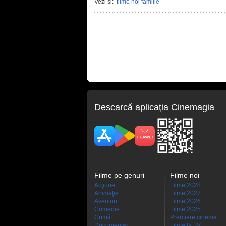
Vezi şi:
filme noi familie
Descarcă aplicaţia Cinemagia
Filme pe genuri
Filme noi
Acţiune
Filme 2028
Animaţie
Filme 2027
Aventuri
Filme 2026
Comedie
Filme 2025
Crimă
Premiere cinema
Documentar
Filme la TV