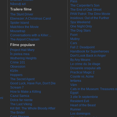
Pass
Născuţi azi
The Carpenter's Son
Trailere filme
The End of Oak Street
PAW Patrol: The Dino Movie
The Stunt Driver
Insidious: Out of the Further
Ebenezer: A Christmas Carol
Spa Weekend
Spider Island
One Night Only
Matchbox the Movie
The Dog Stars
Mousetrap
Fuori
Conversations with a Killer:...
Mutiny
The Airport Chaplain
Cars
Filme populare
Fall 2: Deadpoint
Project Hail Mary
Handbook for Superheroes
În pielea mea
Don't Look Back in Anger
Wuthering Heights
By Any Means
Crime 101
Le crime du 3e étage
Obsession
Dosarele orașului alb
Kîzîm
Practical Magic 2
Hoppers
Coyote vs. Acme
The Secret Agent
Iertarea
Good Luck, Have Fun, Don't Die
Värn
Scream 7
Cats in the Museum: Treasures o
How to Make a Killing
Egypt
Cazul Samca
3 zile în septembrie
eni
Dolce far niente
Resident Evil
The Last Viking
Heart of the Beast
Kill Bill: The Whole Bloody Affair
Runner
The Bride!
Los domingos
Cold Storage