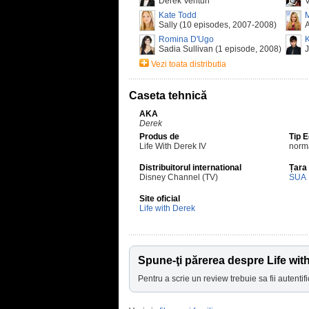
Derek Venturi
V
Kate Todd
Sally (10 episodes, 2007-2008)
A
Romina D'Ugo
K
Sadia Sullivan (1 episode, 2008)
J
Vezi toata distributia
Caseta tehnică
AKA
Derek
Produs de
Tip 
Life With Derek IV
norm
Distribuitorul international
Țara
Disney Channel (TV)
SUA
Site oficial
Life with Derek
Spune-ţi părerea despre Life wit
Pentru a scrie un review trebuie sa fii autentifi