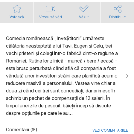
Votează
Vreau să văd
Văzut
Distribuie
Comedia românească „Inve$titorii” urmărește
călătoria neașteptată a lui Tavi, Eugen și Calu, trei
vechi prieteni și colegi într-o fabrică dintr-o regiune a
României. Rutina lor zilnică - muncă / bere / acasă -
este brusc perturbată când află că compania a fost
vândută unor investitori străini care planifică acum o
reducere masivă a personalului. Vestea vine chiar a
doua zi când cei trei sunt concediați, dar primesc în
schimb un pachet de compensații de 12 salarii. În
timpul unei zile de pescuit, băieții încep să discute
despre opțiunile pe care le au…
Comentarii
(15)
VEZI COMENTARIILE