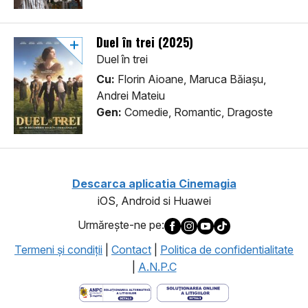
Duel în trei (2025)
Duel în trei
Cu:
Florin Aioane, Maruca Băiașu,
Andrei Mateiu
Gen:
Comedie, Romantic, Dragoste
Descarca aplicatia Cinemagia
iOS, Android si Huawei
Urmăreşte-ne pe:
Termeni şi condiţii
|
Contact
|
Politica de confidentialitate
|
A.N.P.C