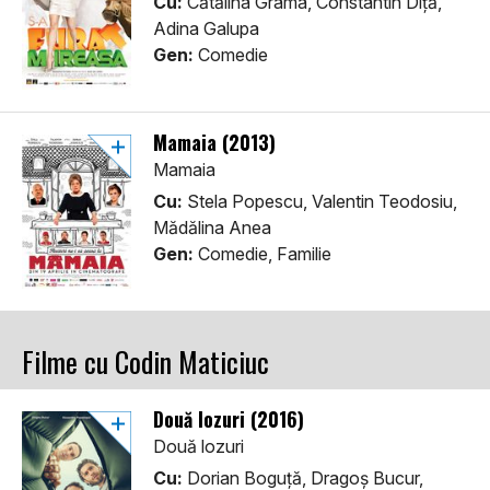
Cu:
Cătălina Grama, Constantin Diță,
Adina Galupa
Gen:
Comedie
Mamaia (2013)
Mamaia
Cu:
Stela Popescu, Valentin Teodosiu,
Mădălina Anea
Gen:
Comedie, Familie
Filme cu Codin Maticiuc
Două lozuri (2016)
Două lozuri
Cu:
Dorian Boguță, Dragoș Bucur,