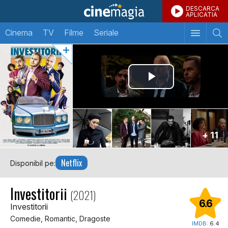
DESCARCA
APLICATIA
Cinema
TV
Filme
Seriale
+ 11
Netflix
Disponibil pe:
Investitorii
(2021)
6.6
Investitorii
Comedie, Romantic, Dragoste
IMDB:
6.4