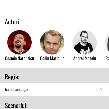
Actori
Cosmin Natanticu
Codin Maticiuc
Andrei Mateiu
R
Regia:
Iura Luncașu
Scenariul: